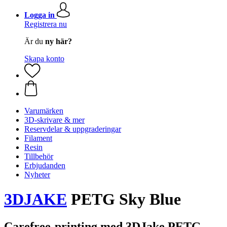
Logga in
Registrera nu
Är du
ny här?
Skapa konto
Varumärken
3D-skrivare & mer
Reservdelar & uppgraderingar
Filament
Resin
Tillbehör
Erbjudanden
Nyheter
3DJAKE
PETG Sky Blue
Carefree-printing med 3DJake PETG