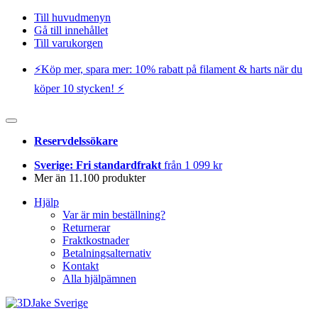
Till huvudmenyn
Gå till innehållet
Till varukorgen
⚡️Köp mer, spara mer: 10% rabatt på filament & harts när du
köper 10 stycken! ⚡️
Reservdelssökare
Sverige: Fri standardfrakt
från 1 099 kr
Mer än 11.100 produkter
Hjälp
Var är min beställning?
Returnerar
Fraktkostnader
Betalningsalternativ
Kontakt
Alla hjälpämnen