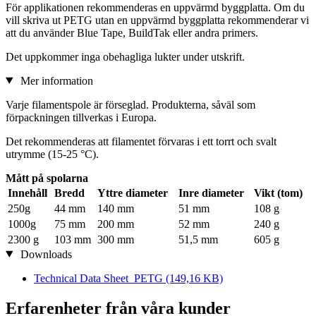
För applikationen rekommenderas en uppvärmd byggplatta. Om du
vill skriva ut PETG utan en uppvärmd byggplatta rekommenderar vi
att du använder Blue Tape, BuildTak eller andra primers.
Det uppkommer inga obehagliga lukter under utskrift.
Mer information
Varje filamentspole är förseglad. Produkterna, såväl som
förpackningen tillverkas i Europa.
Det rekommenderas att filamentet förvaras i ett torrt och svalt
utrymme (15-25 °C).
Mått på spolarna
Innehåll
Bredd
Yttre diameter
Inre diameter
Vikt (tom)
250g
44 mm
140 mm
51 mm
108 g
1000g
75 mm
200 mm
52 mm
240 g
2300 g
103 mm
300 mm
51,5 mm
605 g
Downloads
Technical Data Sheet_PETG
(149,16 KB)
Erfarenheter från våra kunder