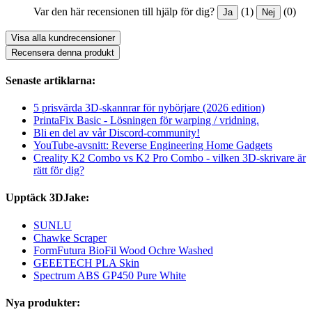
Var den här recensionen till hjälp för dig?
(1)
(0)
Ja
Nej
Visa alla kundrecensioner
Recensera denna produkt
Senaste artiklarna:
5 prisvärda 3D-skannrar för nybörjare (2026 edition)
PrintaFix Basic - Lösningen för warping / vridning.
Bli en del av vår Discord-community!
YouTube-avsnitt: Reverse Engineering Home Gadgets
Creality K2 Combo vs K2 Pro Combo - vilken 3D-skrivare är
rätt för dig?
Upptäck 3DJake:
SUNLU
Chawke Scraper
FormFutura BioFil Wood Ochre Washed
GEEETECH PLA Skin
Spectrum ABS GP450 Pure White
Nya produkter: