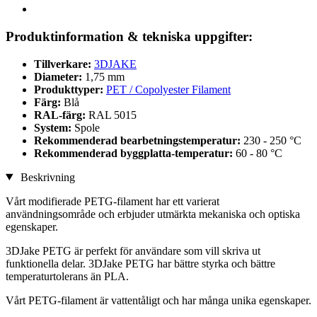
Produktinformation & tekniska uppgifter:
Tillverkare:
3DJAKE
Diameter:
1,75 mm
Produkttyper:
PET / Copolyester Filament
Färg:
Blå
RAL-färg:
RAL 5015
System:
Spole
Rekommenderad bearbetningstemperatur:
230 - 250 °C
Rekommenderad byggplatta-temperatur:
60 - 80 °C
Beskrivning
Vårt modifierade PETG-filament har ett varierat
användningsområde och erbjuder utmärkta mekaniska och optiska
egenskaper.
3DJake PETG är perfekt för användare som vill skriva ut
funktionella delar. 3DJake PETG har bättre styrka och bättre
temperaturtolerans än PLA.
Vårt PETG-filament är vattentåligt och har många unika egenskaper.