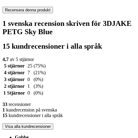
Recensera denna produkt
1 svenska recension skriven för 3DJAKE
PETG Sky Blue
15 kundrecensioner i alla språk
4,7
av 5 stjärnor
5 stjärnor
25
(75%)
4 stjärnor
7
(21%)
3 stjärnor
0
(0%)
2 stjärnor
1
(3%)
1 Stjärnor
0
(0%)
33
recensioner
1
kundrecension på svenska
15
kundrecensioner i alla språk
Visa alla kundrecensioner
Gabbe