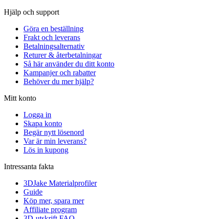
Hjälp och support
Göra en beställning
Frakt och leverans
Betalningsalternativ
Returer & återbetalningar
Så här använder du ditt konto
Kampanjer och rabatter
Behöver du mer hjälp?
Mitt konto
Logga in
Skapa konto
Begär nytt lösenord
Var är min leverans?
Lös in kupong
Intressanta fakta
3DJake Materialprofiler
Guide
Köp mer, spara mer
Affiliate program
3D-utskrift FAQ