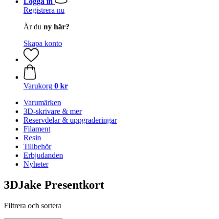
Logga in
Registrera nu
Är du
ny här?
Skapa konto
Varukorg
0 kr
Varumärken
3D-skrivare & mer
Reservdelar & uppgraderingar
Filament
Resin
Tillbehör
Erbjudanden
Nyheter
3DJake Presentkort
Filtrera och sortera