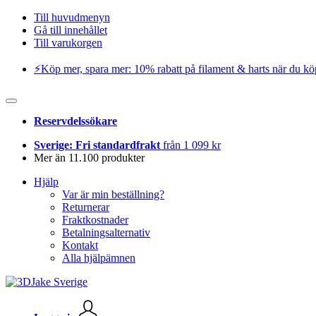
Till huvudmenyn
Gå till innehållet
Till varukorgen
⚡️Köp mer, spara mer: 10% rabatt på filament & harts när du kö
Reservdelssökare
Sverige: Fri standardfrakt
från 1 099 kr
Mer än 11.100 produkter
Hjälp
Var är min beställning?
Returnerar
Fraktkostnader
Betalningsalternativ
Kontakt
Alla hjälpämnen