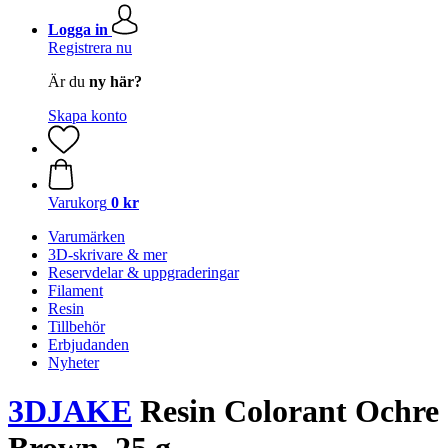
Logga in
Registrera nu
Är du
ny här?
Skapa konto
Varukorg
0 kr
Varumärken
3D-skrivare & mer
Reservdelar & uppgraderingar
Filament
Resin
Tillbehör
Erbjudanden
Nyheter
3DJAKE
Resin Colorant Ochre