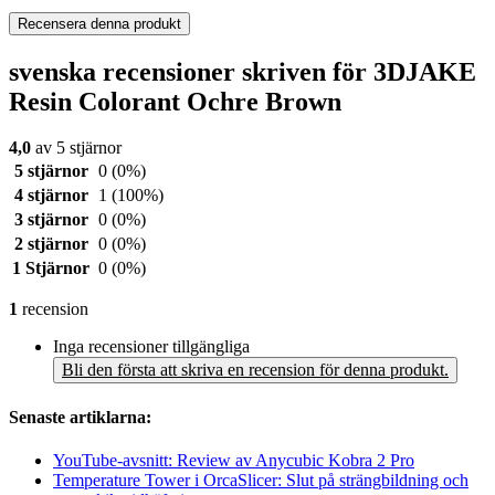
Recensera denna produkt
svenska recensioner skriven för 3DJAKE
Resin Colorant Ochre Brown
4,0
av 5 stjärnor
5 stjärnor
0
(0%)
4 stjärnor
1
(100%)
3 stjärnor
0
(0%)
2 stjärnor
0
(0%)
1 Stjärnor
0
(0%)
1
recension
Inga recensioner tillgängliga
Bli den första att skriva en recension för denna produkt.
Senaste artiklarna:
YouTube-avsnitt: Review av Anycubic Kobra 2 Pro
Temperature Tower i OrcaSlicer: Slut på strängbildning och