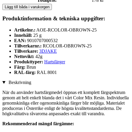
Totalpris:
178 kr
Lägg till båda i varukorgen
Produktinformation & tekniska uppgifter:
Artikelnr.:
AOE-RCOLOR-OBROWN-25
Innehåll:
25 g
EAN:
9010707000532
Tillverkarnr.:
RCOLOR-OBROWN-25
Tillverkare:
3DJAKE
Nettovikt:
42g
Produkttyper:
Hartsfärger
Färg:
Brun
RAL-färg:
RAL 8001
Beskrivning
När du använder hartsfärgmedel öppnas ett komplett färgspektrum
genom att helt enkelt blanda det i vårt Color Mix Resin. Individuella
genomskinliga eller ogenomskinliga färger blir möjliga. Materialet
produceras i Österrike enligt de högsta kvalitetsstandarderna. De
högkvalitativa råvarorna anpassades exakt till varandra.
Rekommenderad mängd färgämne: