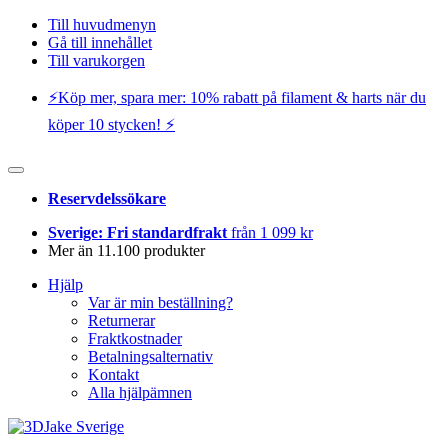
Till huvudmenyn
Gå till innehållet
Till varukorgen
⚡️Köp mer, spara mer: 10% rabatt på filament & harts när du
köper 10 stycken! ⚡️
Reservdelssökare
Sverige: Fri standardfrakt
från 1 099 kr
Mer än 11.100 produkter
Hjälp
Var är min beställning?
Returnerar
Fraktkostnader
Betalningsalternativ
Kontakt
Alla hjälpämnen