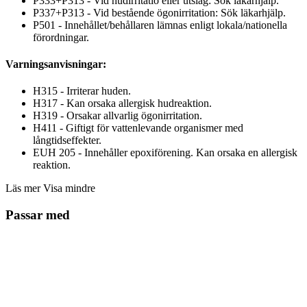
P333+P313 - Vid hudirritatio eller utslag: Sök läkarhjälp.
P337+P313 - Vid bestående ögonirritation: Sök läkarhjälp.
P501 - Innehållet/behållaren lämnas enligt lokala/nationella
förordningar.
Varningsanvisningar:
H315 - Irriterar huden.
H317 - Kan orsaka allergisk hudreaktion.
H319 - Orsakar allvarlig ögonirritation.
H411 - Giftigt för vattenlevande organismer med
långtidseffekter.
EUH 205 - Innehåller epoxiförening. Kan orsaka en allergisk
reaktion.
Läs mer
Visa mindre
Passar med