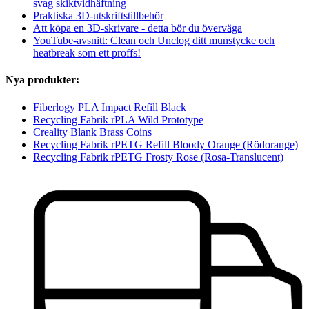
svag skiktvidhäftning
Praktiska 3D-utskriftstillbehör
Att köpa en 3D-skrivare - detta bör du överväga
YouTube-avsnitt: Clean och Unclog ditt munstycke och
heatbreak som ett proffs!
Nya produkter:
Fiberlogy PLA Impact Refill Black
Recycling Fabrik rPLA Wild Prototype
Creality Blank Brass Coins
Recycling Fabrik rPETG Refill Bloody Orange (Rödorange)
Recycling Fabrik rPETG Frosty Rose (Rosa-Translucent)