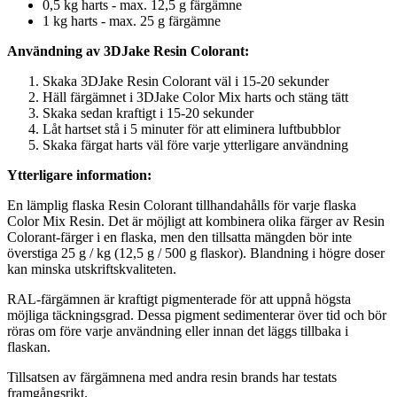
0,5 kg harts - max. 12,5 g färgämne
1 kg harts - max. 25 g färgämne
Användning av 3DJake Resin Colorant:
Skaka 3DJake Resin Colorant väl i 15-20 sekunder
Häll färgämnet i 3DJake Color Mix harts och stäng tätt
Skaka sedan kraftigt i 15-20 sekunder
Låt hartset stå i 5 minuter för att eliminera luftbubblor
Skaka färgat harts väl före varje ytterligare användning
Ytterligare information:
En lämplig flaska Resin Colorant tillhandahålls för varje flaska
Color Mix Resin. Det är möjligt att kombinera olika färger av Resin
Colorant-färger i en flaska, men den tillsatta mängden bör inte
överstiga 25 g / kg (12,5 g / 500 g flaskor). Blandning i högre doser
kan minska utskriftskvaliteten.
RAL-färgämnen är kraftigt pigmenterade för att uppnå högsta
möjliga täckningsgrad. Dessa pigment sedimenterar över tid och bör
röras om före varje användning eller innan det läggs tillbaka i
flaskan.
Tillsatsen av färgämnena med andra resin brands har testats
framgångsrikt.