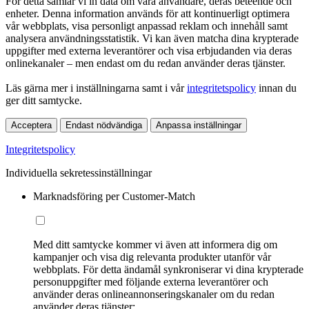
För detta samlar vi in data om våra användare, deras beteende och
enheter. Denna information används för att kontinuerligt optimera
vår webbplats, visa personligt anpassad reklam och innehåll samt
analysera användningsstatistik. Vi kan även matcha dina krypterade
uppgifter med externa leverantörer och visa erbjudanden via deras
onlinekanaler – men endast om du redan använder deras tjänster.
Läs gärna mer i inställningarna samt i vår
integritetspolicy
innan du
ger ditt samtycke.
Acceptera
Endast nödvändiga
Anpassa inställningar
Integritetspolicy
Individuella sekretessinställningar
Marknadsföring per Customer-Match
Med ditt samtycke kommer vi även att informera dig om
kampanjer och visa dig relevanta produkter utanför vår
webbplats. För detta ändamål synkroniserar vi dina krypterade
personuppgifter med följande externa leverantörer och
använder deras onlineannonseringskanaler om du redan
använder deras tjänster: