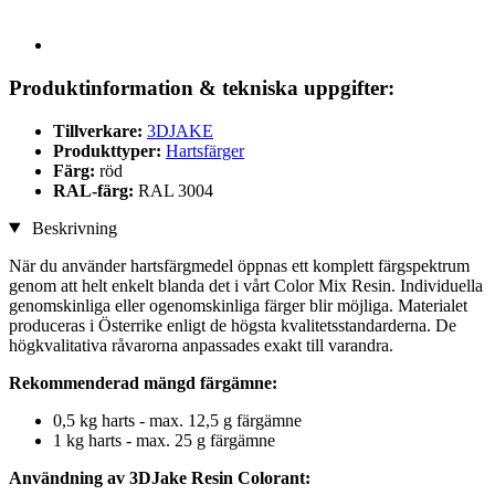
Produktinformation & tekniska uppgifter:
Tillverkare:
3DJAKE
Produkttyper:
Hartsfärger
Färg:
röd
RAL-färg:
RAL 3004
Beskrivning
När du använder hartsfärgmedel öppnas ett komplett färgspektrum
genom att helt enkelt blanda det i vårt Color Mix Resin. Individuella
genomskinliga eller ogenomskinliga färger blir möjliga. Materialet
produceras i Österrike enligt de högsta kvalitetsstandarderna. De
högkvalitativa råvarorna anpassades exakt till varandra.
Rekommenderad mängd färgämne:
0,5 kg harts - max. 12,5 g färgämne
1 kg harts - max. 25 g färgämne
Användning av 3DJake Resin Colorant: