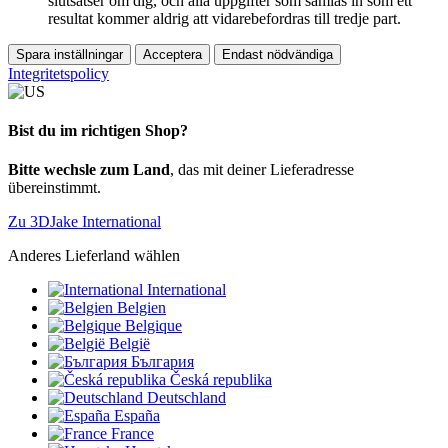
slutsatser om dig, och alla uppgifter som samlas in som ett
resultat kommer aldrig att vidarebefordras till tredje part.
Spara inställningar
Acceptera
Endast nödvändiga
Integritetspolicy
Bist du im richtigen Shop?
Bitte wechsle zum Land
, das mit deiner Lieferadresse
übereinstimmt.
Zu 3DJake International
Anderes Lieferland wählen
International
Belgien
Belgique
België
България
Česká republika
Deutschland
España
France