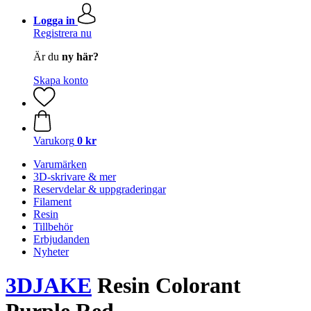
Logga in
Registrera nu
Är du
ny här?
Skapa konto
Varukorg
0 kr
Varumärken
3D-skrivare & mer
Reservdelar & uppgraderingar
Filament
Resin
Tillbehör
Erbjudanden
Nyheter
3DJAKE
Resin Colorant