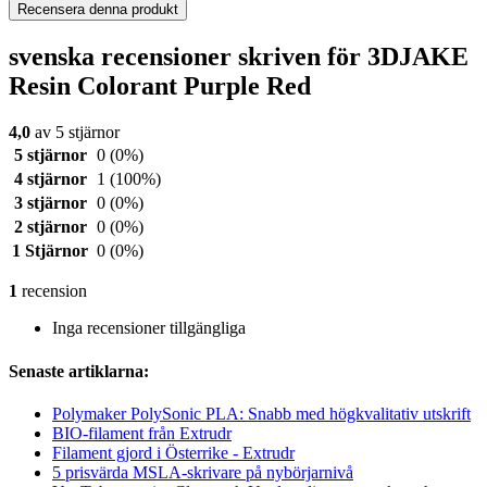
Recensera denna produkt
svenska recensioner skriven för 3DJAKE
Resin Colorant Purple Red
4,0
av 5 stjärnor
5 stjärnor
0
(0%)
4 stjärnor
1
(100%)
3 stjärnor
0
(0%)
2 stjärnor
0
(0%)
1 Stjärnor
0
(0%)
1
recension
Inga recensioner tillgängliga
Senaste artiklarna:
Polymaker PolySonic PLA: Snabb med högkvalitativ utskrift
BIO-filament från Extrudr
Filament gjord i Österrike - Extrudr
5 prisvärda MSLA-skrivare på nybörjarnivå