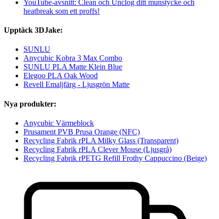
YouTube-avsnitt: Clean och Unclog ditt munstycke och
heatbreak som ett proffs!
Upptäck 3DJake:
SUNLU
Anycubic Kobra 3 Max Combo
SUNLU PLA Matte Klein Blue
Elegoo PLA Oak Wood
Revell Emaljfärg - Ljusgrön Matte
Nya produkter:
Anycubic Värmeblock
Prusament PVB Prusa Orange (NFC)
Recycling Fabrik rPLA Milky Glass (Transparent)
Recycling Fabrik rPLA Clever Mouse (Ljusgrå)
Recycling Fabrik rPETG Refill Frothy Cappuccino (Beige)