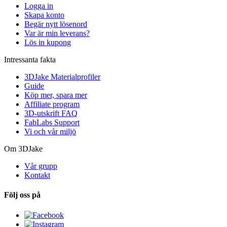
Logga in
Skapa konto
Begär nytt lösenord
Var är min leverans?
Lös in kupong
Intressanta fakta
3DJake Materialprofiler
Guide
Köp mer, spara mer
Affiliate program
3D-utskrift FAQ
FabLabs Support
Vi och vår miljö
Om 3DJake
Vår grupp
Kontakt
Följ oss på