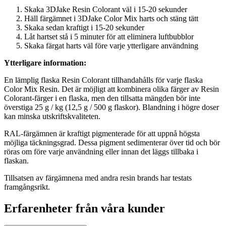
Skaka 3DJake Resin Colorant väl i 15-20 sekunder
Häll färgämnet i 3DJake Color Mix harts och stäng tätt
Skaka sedan kraftigt i 15-20 sekunder
Låt hartset stå i 5 minuter för att eliminera luftbubblor
Skaka färgat harts väl före varje ytterligare användning
Ytterligare information:
En lämplig flaska Resin Colorant tillhandahålls för varje flaska
Color Mix Resin. Det är möjligt att kombinera olika färger av Resin
Colorant-färger i en flaska, men den tillsatta mängden bör inte
överstiga 25 g / kg (12,5 g / 500 g flaskor). Blandning i högre doser
kan minska utskriftskvaliteten.
RAL-färgämnen är kraftigt pigmenterade för att uppnå högsta
möjliga täckningsgrad. Dessa pigment sedimenterar över tid och bör
röras om före varje användning eller innan det läggs tillbaka i
flaskan.
Tillsatsen av färgämnena med andra resin brands har testats
framgångsrikt.
Erfarenheter från våra kunder