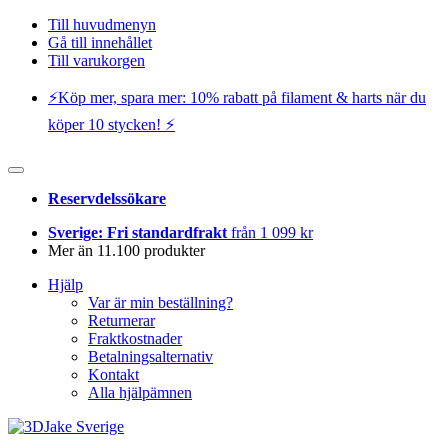
Till huvudmenyn
Gå till innehållet
Till varukorgen
⚡️Köp mer, spara mer: 10% rabatt på filament & harts när du
köper 10 stycken! ⚡️
Reservdelssökare
Sverige: Fri standardfrakt
från 1 099 kr
Mer än 11.100 produkter
Hjälp
Var är min beställning?
Returnerar
Fraktkostnader
Betalningsalternativ
Kontakt
Alla hjälpämnen