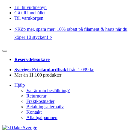
Till huvudmenyn
Gå till innehållet
Till varukorgen
⚡️Köp mer, spara mer: 10% rabatt på filament & harts när du
köper 10 stycken! ⚡️
Reservdelssökare
Sverige: Fri standardfrakt
från 1 099 kr
Mer än 11.100 produkter
Hjälp
Var är min beställning?
Returnerar
Fraktkostnader
Betalningsalternativ
Kontakt
Alla hjälpämnen