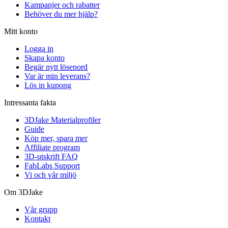
Kampanjer och rabatter
Behöver du mer hjälp?
Mitt konto
Logga in
Skapa konto
Begär nytt lösenord
Var är min leverans?
Lös in kupong
Intressanta fakta
3DJake Materialprofiler
Guide
Köp mer, spara mer
Affiliate program
3D-utskrift FAQ
FabLabs Support
Vi och vår miljö
Om 3DJake
Vår grupp
Kontakt