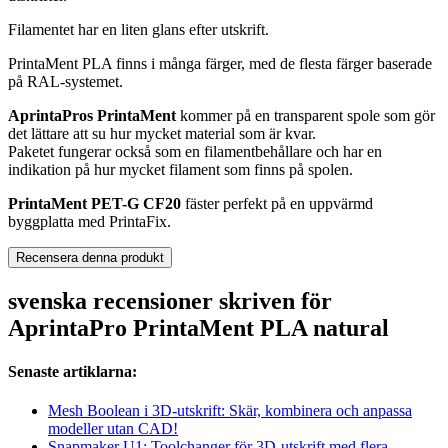
Filamentet har en liten glans efter utskrift.
PrintaMent PLA finns i många färger, med de flesta färger baserade
på RAL-systemet.
AprintaPros PrintaMent
kommer på en transparent spole som gör
det lättare att su hur mycket material som är kvar.
Paketet fungerar också som en filamentbehållare och har en
indikation på hur mycket filament som finns på spolen.
PrintaMent PET-G CF20
fäster perfekt på en uppvärmd
byggplatta med PrintaFix.
Recensera denna produkt
svenska recensioner skriven för
AprintaPro PrintaMent PLA natural
Senaste artiklarna:
Mesh Boolean i 3D-utskrift: Skär, kombinera och anpassa
modeller utan CAD!
Snapmaker U1: Toolchanger för 3D-utskrift med flera