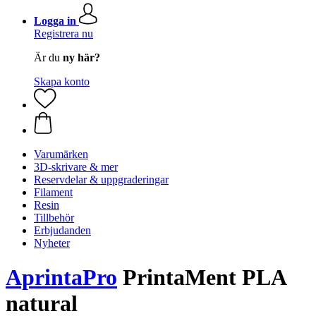
Logga in
Registrera nu
Är du
ny här?
Skapa konto
Varumärken
3D-skrivare & mer
Reservdelar & uppgraderingar
Filament
Resin
Tillbehör
Erbjudanden
Nyheter
AprintaPro
PrintaMent PLA
natural