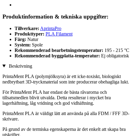
Produktinformation & tekniska uppgifter:
Tillverkare:
AprintaPro
Produkttyper:
PLA Filament
Färg:
Natur
System:
Spole
Rekommenderad bearbetningstemperatur:
195 - 215 °C
Rekommenderad byggplatta-temperatur:
Ej obligatorisk
Beskrivning
PrintaMent PLA (polymjölksyra) är ett icke-toxiskt, biologiskt
nedbrytbart 3D-tryckmaterial som inte producerar obehagliga lukt.
För PrintaMent PLA har endast de bästa råvarorna och
tillsatsmedlen blivit utvalda. Detta resulterar i mycket bra
lagerhäftning, låg vridning och god vidhäftning.
PrintaMent PLA är väldigt lätt att använda på alla FDM / FFF 3D-
skrivare.
På grund av de termiska egenskaperna är det enkelt att skapa bra
utskrifter.