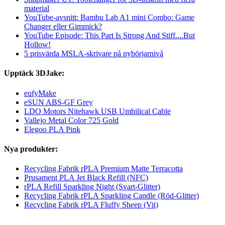
material
YouTube-avsnitt: Bambu Lab A1 mini Combo: Game
Changer eller Gimmick?
YouTube Episode: This Part Is Strong And Stiff....But
Hollow!
5 prisvärda MSLA-skrivare på nybörjarnivå
Upptäck 3DJake:
eufyMake
eSUN ABS-GF Grey
LDO Motors Nitehawk USB Umbilical Cable
Vallejo Metal Color 725 Gold
Elegoo PLA Pink
Nya produkter:
Recycling Fabrik rPLA Premium Matte Terracotta
Prusament PLA Jet Black Refill (NFC)
rPLA Refill Sparkling Night (Svart-Glitter)
Recycling Fabrik rPLA Sparkling Candle (Röd-Glitter)
Recycling Fabrik rPLA Fluffy Sheep (Vit)