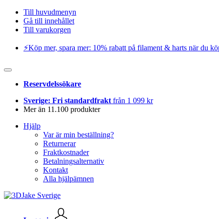
Till huvudmenyn
Gå till innehållet
Till varukorgen
⚡️Köp mer, spara mer: 10% rabatt på filament & harts när du kö
Reservdelssökare
Sverige: Fri standardfrakt
från 1 099 kr
Mer än 11.100 produkter
Hjälp
Var är min beställning?
Returnerar
Fraktkostnader
Betalningsalternativ
Kontakt
Alla hjälpämnen