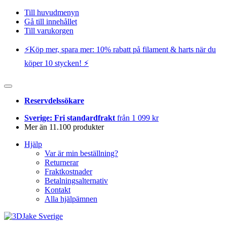
Till huvudmenyn
Gå till innehållet
Till varukorgen
⚡️Köp mer, spara mer: 10% rabatt på filament & harts när du
köper 10 stycken! ⚡️
Reservdelssökare
Sverige: Fri standardfrakt
från 1 099 kr
Mer än 11.100 produkter
Hjälp
Var är min beställning?
Returnerar
Fraktkostnader
Betalningsalternativ
Kontakt
Alla hjälpämnen