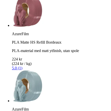
AzureFilm
PLA Matte HS Refill Bordeaux
PLA-material med matt ytfinish, utan spole
224 kr
(224 kr / kg)
5.0 (1)
AzureFilm