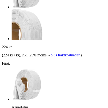
224 kr
(
224 kr / kg
, inkl. 25% moms.
-
plus fraktkostnader
)
Färg:
AzureFilm