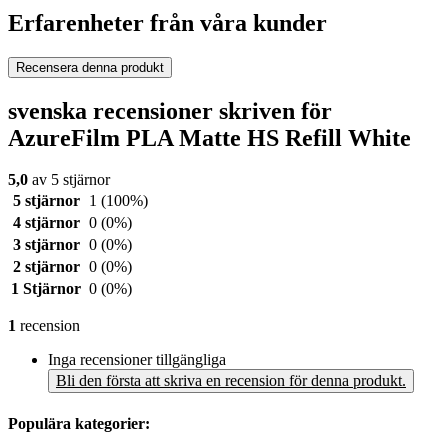
Erfarenheter från våra kunder
Recensera denna produkt
svenska recensioner skriven för
AzureFilm PLA Matte HS Refill White
5,0
av 5 stjärnor
5 stjärnor
1
(100%)
4 stjärnor
0
(0%)
3 stjärnor
0
(0%)
2 stjärnor
0
(0%)
1 Stjärnor
0
(0%)
1
recension
Inga recensioner tillgängliga
Bli den första att skriva en recension för denna produkt.
Populära kategorier: