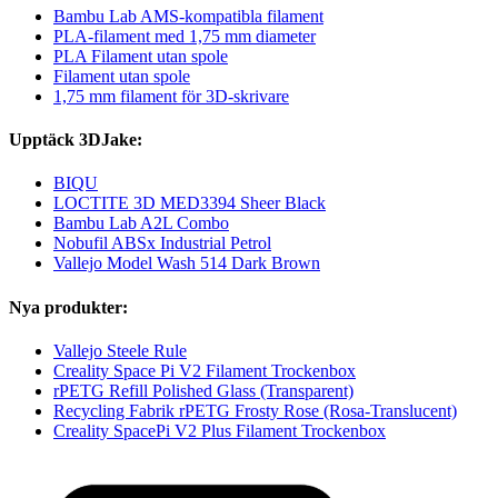
Bambu Lab AMS-kompatibla filament
PLA-filament med 1,75 mm diameter
PLA Filament utan spole
Filament utan spole
1,75 mm filament för 3D-skrivare
Upptäck 3DJake:
BIQU
LOCTITE 3D MED3394 Sheer Black
Bambu Lab A2L Combo
Nobufil ABSx Industrial Petrol
Vallejo Model Wash 514 Dark Brown
Nya produkter:
Vallejo Steele Rule
Creality Space Pi V2 Filament Trockenbox
rPETG Refill Polished Glass (Transparent)
Recycling Fabrik rPETG Frosty Rose (Rosa-Translucent)
Creality SpacePi V2 Plus Filament Trockenbox