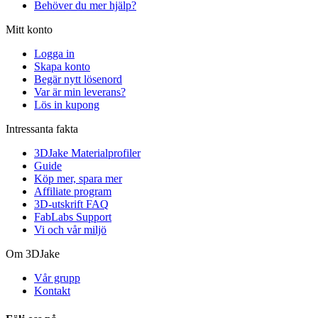
Behöver du mer hjälp?
Mitt konto
Logga in
Skapa konto
Begär nytt lösenord
Var är min leverans?
Lös in kupong
Intressanta fakta
3DJake Materialprofiler
Guide
Köp mer, spara mer
Affiliate program
3D-utskrift FAQ
FabLabs Support
Vi och vår miljö
Om 3DJake
Vår grupp
Kontakt