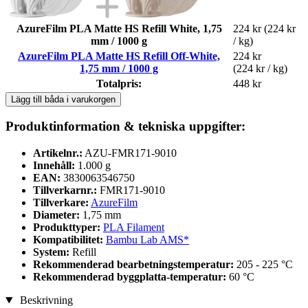
AzureFilm PLA Matte HS Refill White, 1,75
224 kr
(224 kr
mm / 1000 g
/ kg)
AzureFilm PLA Matte HS Refill Off-White,
224 kr
1,75 mm / 1000 g
(224 kr / kg)
Totalpris:
448 kr
Lägg till båda i varukorgen
Produktinformation & tekniska uppgifter:
Artikelnr.:
AZU-FMR171-9010
Innehåll:
1.000 g
EAN:
3830063546750
Tillverkarnr.:
FMR171-9010
Tillverkare:
AzureFilm
Diameter:
1,75 mm
Produkttyper:
PLA Filament
Kompatibilitet:
Bambu Lab AMS*
System:
Refill
Rekommenderad bearbetningstemperatur:
205 - 225 °C
Rekommenderad byggplatta-temperatur:
60 °C
Beskrivning