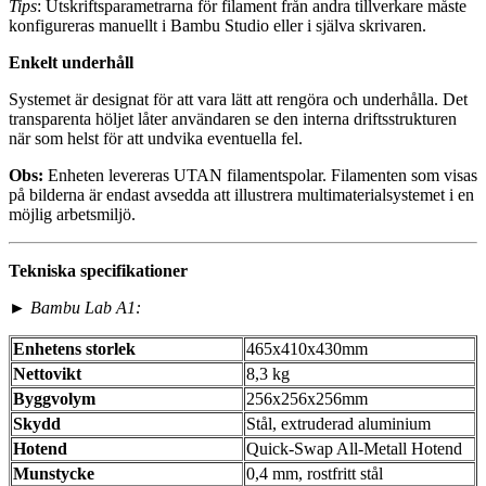
Tips
: Utskriftsparametrarna för filament från andra tillverkare måste
konfigureras manuellt i Bambu Studio eller i själva skrivaren.
Enkelt underhåll
Systemet är designat för att vara lätt att rengöra och underhålla. Det
transparenta höljet låter användaren se den interna driftsstrukturen
när som helst för att undvika eventuella fel.
Obs:
Enheten levereras UTAN filamentspolar. Filamenten som visas
på bilderna är endast avsedda att illustrera multimaterialsystemet i en
möjlig arbetsmiljö.
Tekniska specifikationer
►
Bambu Lab A1:
Enhetens storlek
465x410x430mm
Nettovikt
8,3 kg
Byggvolym
256x256x256mm
Skydd
Stål, extruderad aluminium
Hotend
Quick-Swap All-Metall Hotend
Munstycke
0,4 mm, rostfritt stål