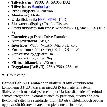
Tillverkarnr.:
PF002-A+SA005-EU2
Tillverkare:
Bambu Lab
Produkttyper:
3D-skrivare
Montering:
Modell
Utskriftsteknik:
FFF - FDM - LPD
Skrivarens display:
Touch - Display
Operativsystem som stöds:
Windows (7 +), Mac OS X (10.7
+)
Extrudertyp:
Direct Drive Extruder
Antal extrudrar:
Single
Interfaces:
WIFI - WLAN, Micro SD-kort
Format som stöds (Slicer):
STL, OBJ, PLY
Uppvärmd byggplatta:
Ja
Uppvärmt utrymme:
Nej
Filamentdiameter:
1,75 mm
Byggplatta [LxBxH]:
256 x 256 x 256 mm
Beskrivning
Bambu Lab A1 Combo
är en kraftfull 3D-utskriftsduo som
kombinerar
A1
3D-skrivaren med
AMS lite
materialsystem.
Skrivaren och materialsystemet är perfekt koordinerade och erbjuder
sömlös integration. Kombinationen av precision, automation och
flexibilitet sätter nya standarder inom 3D-utskriftsteknik och öppnar
upp nya sätt för användare att implementera sina idéer.