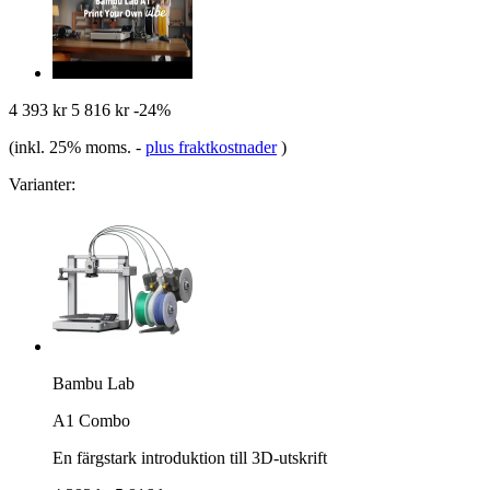
4 393 kr
5 816 kr
-24%
(inkl. 25% moms.
-
plus fraktkostnader
)
Varianter:
Bambu Lab
A1 Combo
En färgstark introduktion till 3D-utskrift