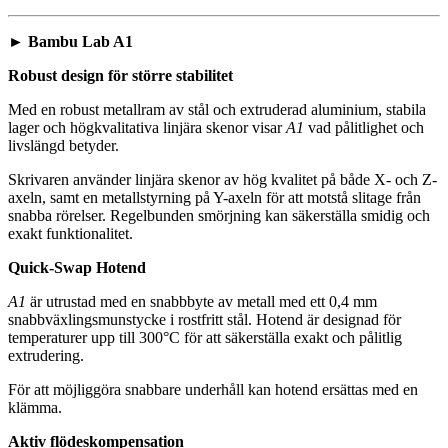
► Bambu Lab A1
Robust design för större stabilitet
Med en robust metallram av stål och extruderad aluminium, stabila
lager och högkvalitativa linjära skenor visar
A1
vad pålitlighet och
livslängd betyder.
Skrivaren använder linjära skenor av hög kvalitet på både X- och Z-
axeln, samt en metallstyrning på Y-axeln för att motstå slitage från
snabba rörelser. Regelbunden smörjning kan säkerställa smidig och
exakt funktionalitet.
Quick-Swap Hotend
A1
är utrustad med en snabbbyte av metall med ett 0,4 mm
snabbväxlingsmunstycke i rostfritt stål. Hotend är designad för
temperaturer upp till 300°C för att säkerställa exakt och pålitlig
extrudering.
För att möjliggöra snabbare underhåll kan hotend ersättas med en
klämma.
Aktiv flödeskompensation