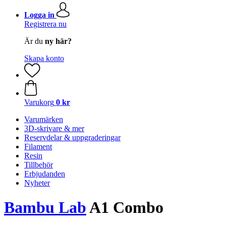
Logga in
Registrera nu
Är du
ny här?
Skapa konto
Varukorg
0 kr
Varumärken
3D-skrivare & mer
Reservdelar & uppgraderingar
Filament
Resin
Tillbehör
Erbjudanden
Nyheter
Bambu Lab
A1 Combo