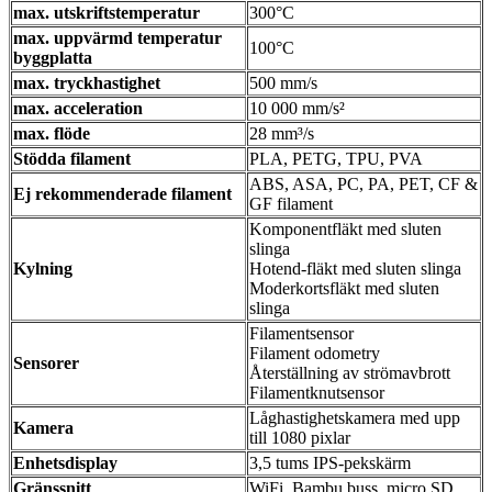
max. utskriftstemperatur
300°C
max. uppvärmd temperatur
100°C
byggplatta
max. tryckhastighet
500 mm/s
max. acceleration
10 000 mm/s²
max. flöde
28 mm³/s
Stödda filament
PLA, PETG, TPU, PVA
ABS, ASA, PC, PA, PET, CF &
Ej rekommenderade filament
GF filament
Komponentfläkt med sluten
slinga
Kylning
Hotend-fläkt med sluten slinga
Moderkortsfläkt med sluten
slinga
Filamentsensor
Filament odometry
Sensorer
Återställning av strömavbrott
Filamentknutsensor
Låghastighetskamera med upp
Kamera
till 1080 pixlar
Enhetsdisplay
3,5 tums IPS-pekskärm
Gränssnitt
WiFi, Bambu buss, micro SD