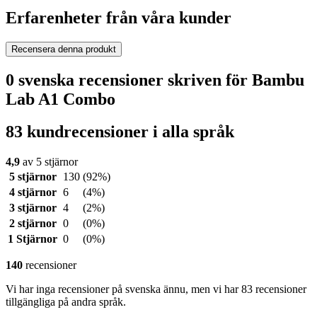
Erfarenheter från våra kunder
Recensera denna produkt
0 svenska recensioner skriven för Bambu
Lab A1 Combo
83 kundrecensioner i alla språk
4,9
av 5 stjärnor
5 stjärnor
130
(92%)
4 stjärnor
6
(4%)
3 stjärnor
4
(2%)
2 stjärnor
0
(0%)
1 Stjärnor
0
(0%)
140
recensioner
Vi har inga recensioner på svenska ännu, men vi har 83 recensioner
tillgängliga på andra språk.