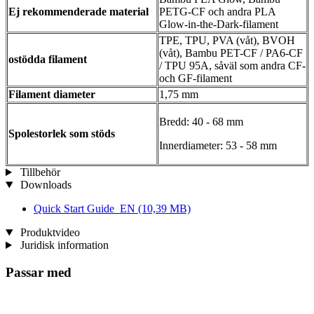
Ej rekommenderade material
PETG-CF och andra PLA
Glow-in-the-Dark-filament
TPE, TPU, PVA (våt), BVOH
(våt), Bambu PET-CF / PA6-CF
ostödda filament
/ TPU 95A, såväl som andra CF-
och GF-filament
Filament diameter
1,75 mm
Bredd: 40 - 68 mm
Spolestorlek som stöds
Innerdiameter: 53 - 58 mm
Tillbehör
Downloads
Quick Start Guide_EN
(10,39 MB)
Produktvideo
Juridisk information
Passar med