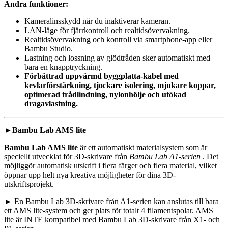
Andra funktioner:
Kameralinsskydd när du inaktiverar kameran.
LAN-läge för fjärrkontroll och realtidsövervakning.
Realtidsövervakning och kontroll via smartphone-app eller
Bambu Studio.
Lastning och lossning av glödtråden sker automatiskt med
bara en knapptryckning.
Förbättrad uppvärmd byggplatta-kabel med
kevlarförstärkning, tjockare isolering, mjukare koppar,
optimerad trådlindning, nylonhölje och utökad
dragavlastning.
►Bambu Lab AMS lite
Bambu Lab AMS lite
är ett automatiskt materialsystem som är
speciellt utvecklat för 3D-skrivare från
Bambu Lab A1-serien
. Det
möjliggör automatisk utskrift i flera färger och flera material, vilket
öppnar upp helt nya kreativa möjligheter för dina 3D-
utskriftsprojekt.
► En Bambu Lab 3D-skrivare från A1-serien kan anslutas till bara
ett AMS lite-system och ger plats för totalt 4 filamentspolar. AMS
lite är INTE kompatibel med Bambu Lab 3D-skrivare från X1- och