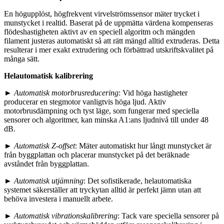
En högupplöst, högfrekvent virvelströmssensor mäter trycket i
munstycket i realtid. Baserat på de uppmätta värdena kompenseras
flödeshastigheten aktivt av en speciell algoritm och mängden
filament justeras automatiskt så att rätt mängd alltid extruderas. Detta
resulterar i mer exakt extrudering och förbättrad utskriftskvalitet på
många sätt.
Helautomatisk kalibrering
►
Automatisk motorbrusreducering
: Vid höga hastigheter
producerar en stegmotor vanligtvis höga ljud. Aktiv
motorbrusdämpning och tyst läge, som fungerar med speciella
sensorer och algoritmer, kan minska A1:ans ljudnivå till under 48
dB.
►
Automatisk Z-offset
: Mäter automatiskt hur långt munstycket är
från byggplattan och placerar munstycket på det beräknade
avståndet från byggplattan.
►
Automatisk utjämning
: Det sofistikerade, helautomatiska
systemet säkerställer att tryckytan alltid är perfekt jämn utan att
behöva investera i manuellt arbete.
►
Automatisk vibrationskalibrering
: Tack vare speciella sensorer på