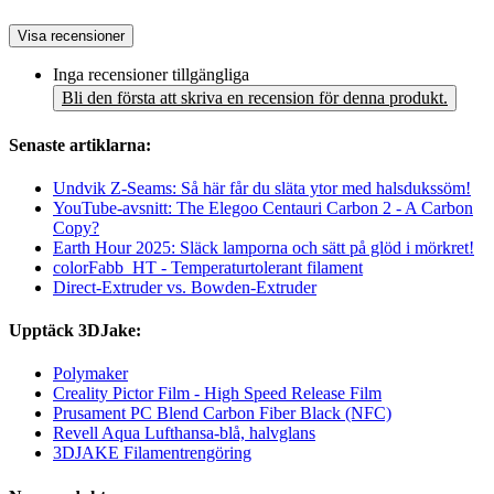
Visa recensioner
Inga recensioner tillgängliga
Bli den första att skriva en recension för denna produkt.
Senaste artiklarna:
Undvik Z-Seams: Så här får du släta ytor med halsdukssöm!
YouTube-avsnitt: The Elegoo Centauri Carbon 2 - A Carbon
Copy?
Earth Hour 2025: Släck lamporna och sätt på glöd i mörkret!
colorFabb_HT - Temperaturtolerant filament
Direct-Extruder vs. Bowden-Extruder
Upptäck 3DJake:
Polymaker
Creality Pictor Film - High Speed Release Film
Prusament PC Blend Carbon Fiber Black (NFC)
Revell Aqua Lufthansa-blå, halvglans
3DJAKE Filamentrengöring