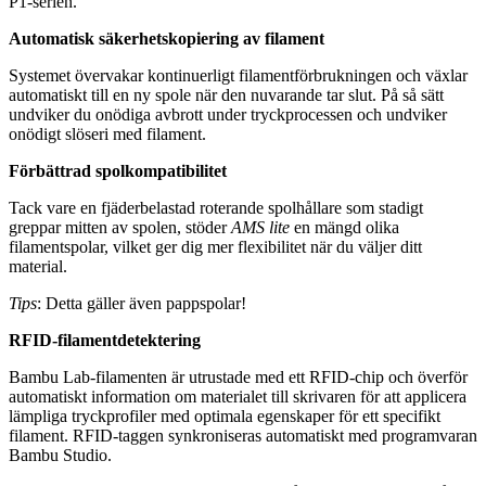
P1-serien.
Automatisk säkerhetskopiering av filament
Systemet övervakar kontinuerligt filamentförbrukningen och växlar
automatiskt till en ny spole när den nuvarande tar slut. På så sätt
undviker du onödiga avbrott under tryckprocessen och undviker
onödigt slöseri med filament.
Förbättrad spolkompatibilitet
Tack vare en fjäderbelastad roterande spolhållare som stadigt
greppar mitten av spolen, stöder
AMS lite
en mängd olika
filamentspolar, vilket ger dig mer flexibilitet när du väljer ditt
material.
Tips
: Detta gäller även pappspolar!
RFID-filamentdetektering
Bambu Lab-filamenten är utrustade med ett RFID-chip och överför
automatiskt information om materialet till skrivaren för att applicera
lämpliga tryckprofiler med optimala egenskaper för ett specifikt
filament. RFID-taggen synkroniseras automatiskt med programvaran
Bambu Studio.