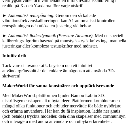
verktygshuvudet och värmebädden utförs resonanskalibrering i
realtid på X- och Y-axlarna före varje utskrift.
►
Automatisk remspänning
: Genom den så kallade
vibrationsfrekvenskalibreringen kan A1 automatiskt kontrollera
remspänningen och utlösa en justering vid behov.
►
Automatisk flödesdynamik (Pressure Advance)
: Med en speciell
kalibreringsalgoritm baserad på munstyckstryck krävs inga manuella
justeringar eller komplexa testutskrifter med mönster.
Intuitiv drift
Tack vare ett avancerat UI-system och ett intuitivt
användargränssnitt är det enklare än någonsin att använda 3D-
skrivaren!
MakerWorld för sanna konstnärer och upptäcktsresande
Med MakerWorld-plattformen bjuder Bambu Lab in 3D-
utskriftsgemenskapen att utbyta idéer. Plattformen kombinerar en
mängd olika funktioner och erbjuder mervärde för både nybörjare
och erfarna användare. Här kan du få inspiration, ladda ner gratis
(och betalda) tryckta modeller, dela dina skapelser med communityn
och interagera med andra användare och utbyta erfarenheter.