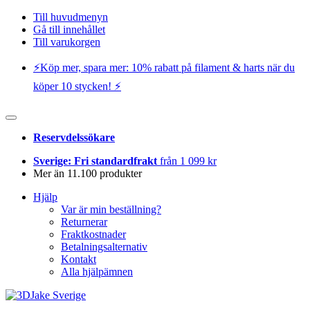
Till huvudmenyn
Gå till innehållet
Till varukorgen
⚡️Köp mer, spara mer: 10% rabatt på filament & harts när du
köper 10 stycken! ⚡️
Reservdelssökare
Sverige: Fri standardfrakt
från 1 099 kr
Mer än 11.100 produkter
Hjälp
Var är min beställning?
Returnerar
Fraktkostnader
Betalningsalternativ
Kontakt
Alla hjälpämnen