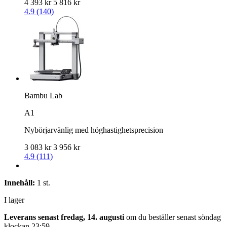
4 393 kr
5 816 kr
4.9 (140)
Bambu Lab
A1
Nybörjarvänlig med höghastighetsprecision
3 083 kr
3 956 kr
4.9 (111)
Innehåll:
1 st.
I lager
Leverans senast fredag, 14. augusti
om du beställer senast
söndag
klockan 23:59
.