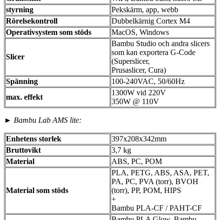
styrning
Pekskärm, app, webb
Rörelsekontroll
Dubbelkärnig Cortex M4
Operativsystem som stöds
MacOS, Windows
Bambu Studio och andra slicers
som kan exportera G-Code
Slicer
(Superslicer,
Prusaslicer, Cura)
Spänning
100-240VAC, 50/60Hz
1300W vid 220V
max. effekt
350W @ 110V
► Bambu Lab AMS lite:
Enhetens storlek
397x208x342mm
Bruttovikt
3,7 kg
Material
ABS, PC, POM
PLA, PETG, ABS, ASA, PET,
PA, PC, PVA (torr), BVOH
Material som stöds
(torr), PP, POM, HIPS
+
Bambu PLA-CF / PAHT-CF
Bambu PLA Glow, Bambu