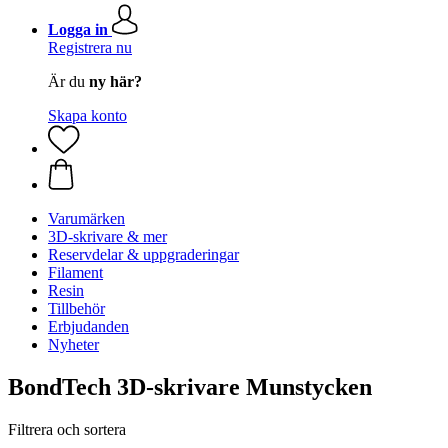
Logga in
Registrera nu
Är du
ny här?
Skapa konto
Varumärken
3D-skrivare & mer
Reservdelar & uppgraderingar
Filament
Resin
Tillbehör
Erbjudanden
Nyheter
BondTech 3D-skrivare Munstycken
Filtrera och sortera