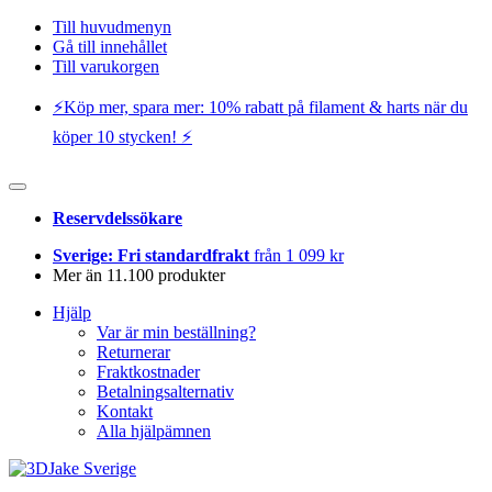
Till huvudmenyn
Gå till innehållet
Till varukorgen
⚡️Köp mer, spara mer: 10% rabatt på filament & harts när du
köper 10 stycken! ⚡️
Reservdelssökare
Sverige: Fri standardfrakt
från 1 099 kr
Mer än 11.100 produkter
Hjälp
Var är min beställning?
Returnerar
Fraktkostnader
Betalningsalternativ
Kontakt
Alla hjälpämnen