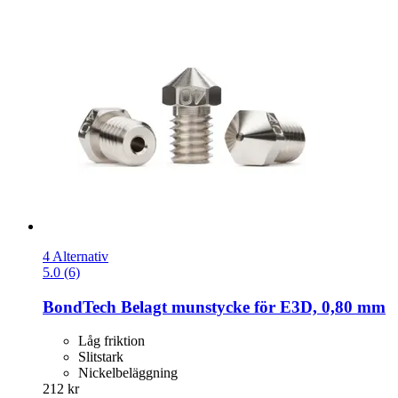
4 Alternativ
5.0 (6)
BondTech
Belagt munstycke för E3D, 0,80 mm
Låg friktion
Slitstark
Nickelbeläggning
212 kr