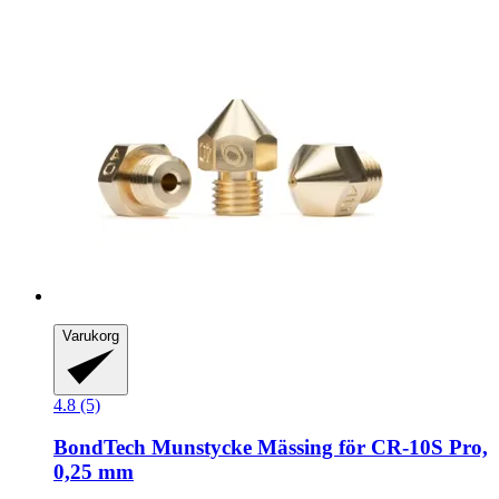
Varukorg
4.8 (5)
BondTech
Munstycke Mässing för CR-​10S Pro,
0,25 mm