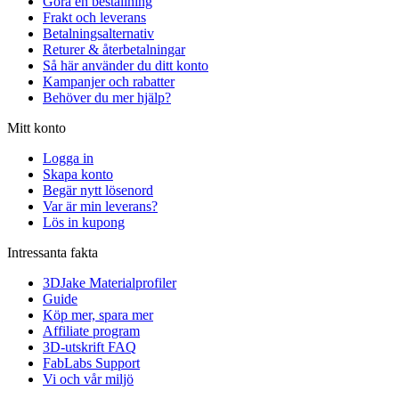
Göra en beställning
Frakt och leverans
Betalningsalternativ
Returer & återbetalningar
Så här använder du ditt konto
Kampanjer och rabatter
Behöver du mer hjälp?
Mitt konto
Logga in
Skapa konto
Begär nytt lösenord
Var är min leverans?
Lös in kupong
Intressanta fakta
3DJake Materialprofiler
Guide
Köp mer, spara mer
Affiliate program
3D-utskrift FAQ
FabLabs Support
Vi och vår miljö