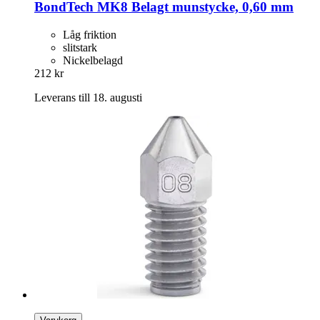
BondTech
MK8 Belagt munstycke, 0,60 mm
Låg friktion
slitstark
Nickelbelagd
212 kr
Leverans till 18. augusti