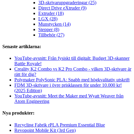
3D-skrivaruppgraderingar (25)
Direct Drive eXtruder (9)
Extruder (18)
LGX (28)
Munstycken (14)
Stepper (8)
Tillbehör (27)
Senaste artiklarna:
YouTube-avsnitt: Från fysiskt till digitalt: Budget 3D-skanner
Battle Royale!
Creality K2 Combo vs K2 Pro Combo - vilken 3D-skrivare är
rätt för dig?
Polymaker PolySonic PLA: Snabb med högkvalitativ utskrift
FDM 3D-skrivare i övre prisklassen för under 10.000 kr!
(2025 Edition)
YouTube-avsnitt: Meet the Maker med Wyatt Weaver från
Atom Engineering
Nya produkter:
Recycling Fabrik rPLA Premium Essential Blue
Revopoint Mobile Kit (3rd Gen)