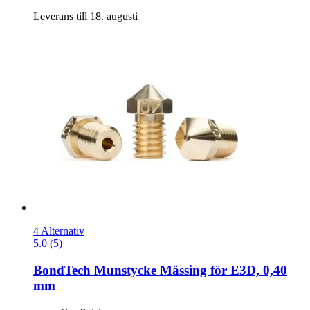
Leverans till 18. augusti
4 Alternativ
5.0 (5)
BondTech
Munstycke Mässing för E3D, 0,40
mm