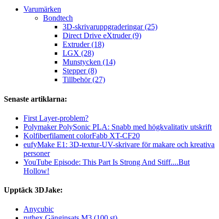
Varumärken
Bondtech
3D-skrivaruppgraderingar (25)
Direct Drive eXtruder (9)
Extruder (18)
LGX (28)
Munstycken (14)
Stepper (8)
Tillbehör (27)
Senaste artiklarna:
First Layer-problem?
Polymaker PolySonic PLA: Snabb med högkvalitativ utskrift
Kolfiberfilament colorFabb XT-CF20
eufyMake E1: 3D-textur-UV-skrivare för makare och kreativa
personer
YouTube Episode: This Part Is Strong And Stiff....But
Hollow!
Upptäck 3DJake:
Anycubic
ruthex Gänginsats M3 (100 st)