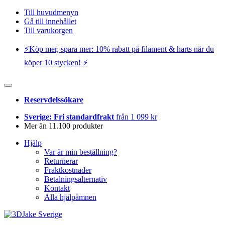
Till huvudmenyn
Gå till innehållet
Till varukorgen
⚡️Köp mer, spara mer: 10% rabatt på filament & harts när du
köper 10 stycken! ⚡️
Reservdelssökare
Sverige: Fri standardfrakt
från 1 099 kr
Mer än 11.100 produkter
Hjälp
Var är min beställning?
Returnerar
Fraktkostnader
Betalningsalternativ
Kontakt
Alla hjälpämnen