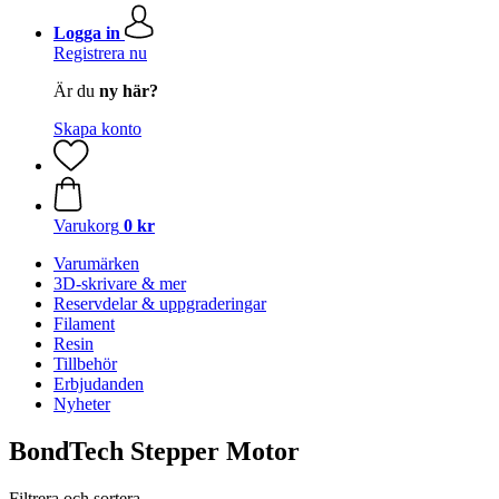
Logga in
Registrera nu
Är du
ny här?
Skapa konto
Varukorg
0 kr
Varumärken
3D-skrivare & mer
Reservdelar & uppgraderingar
Filament
Resin
Tillbehör
Erbjudanden
Nyheter
BondTech Stepper Motor
Filtrera och sortera