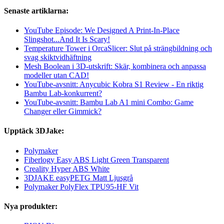
Senaste artiklarna:
YouTube Episode: We Designed A Print-In-Place
Slingshot...And It Is Scary!
Temperature Tower i OrcaSlicer: Slut på strängbildning och
svag skiktvidhäftning
Mesh Boolean i 3D-utskrift: Skär, kombinera och anpassa
modeller utan CAD!
YouTube-avsnitt: Anycubic Kobra S1 Review - En riktig
Bambu Lab-konkurrent?
YouTube-avsnitt: Bambu Lab A1 mini Combo: Game
Changer eller Gimmick?
Upptäck 3DJake:
Polymaker
Fiberlogy Easy ABS Light Green Transparent
Creality Hyper ABS White
3DJAKE easyPETG Matt Ljusgrå
Polymaker PolyFlex TPU95-HF Vit
Nya produkter: