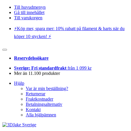
Till huvudmenyn
Gå till innehållet
Till varukorgen
⚡️Köp mer, spara mer: 10% rabatt på filament & harts när du
köper 10 stycken! ⚡️
Reservdelssökare
Sverige: Fri standardfrakt
från 1 099 kr
Mer än 11.100 produkter
Hjälp
Var är min beställning?
Returnerar
Fraktkostnader
Betalningsalternativ
Kontakt
Alla hjälpämnen