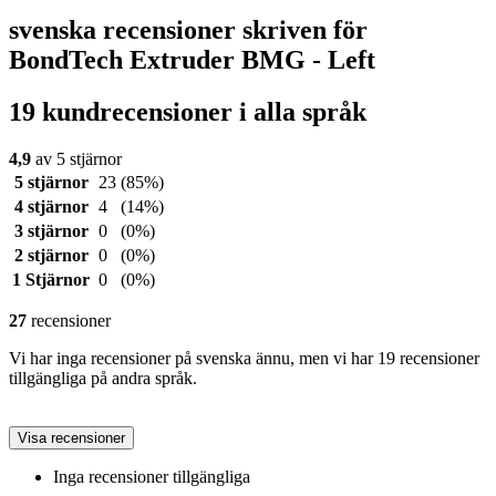
svenska recensioner skriven för
BondTech Extruder BMG - Left
19 kundrecensioner i alla språk
4,9
av 5 stjärnor
5 stjärnor
23
(85%)
4 stjärnor
4
(14%)
3 stjärnor
0
(0%)
2 stjärnor
0
(0%)
1 Stjärnor
0
(0%)
27
recensioner
Vi har inga recensioner på svenska ännu, men vi har 19 recensioner
tillgängliga på andra språk.
Visa recensioner
Inga recensioner tillgängliga