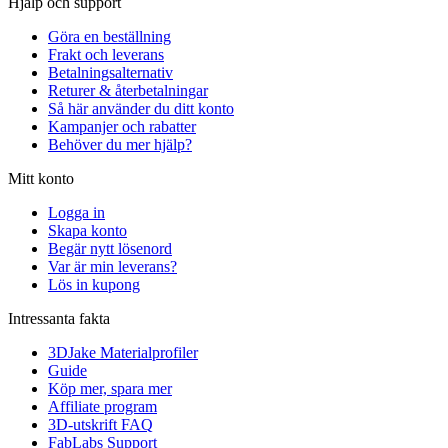
Hjälp och support
Göra en beställning
Frakt och leverans
Betalningsalternativ
Returer & återbetalningar
Så här använder du ditt konto
Kampanjer och rabatter
Behöver du mer hjälp?
Mitt konto
Logga in
Skapa konto
Begär nytt lösenord
Var är min leverans?
Lös in kupong
Intressanta fakta
3DJake Materialprofiler
Guide
Köp mer, spara mer
Affiliate program
3D-utskrift FAQ
FabLabs Support