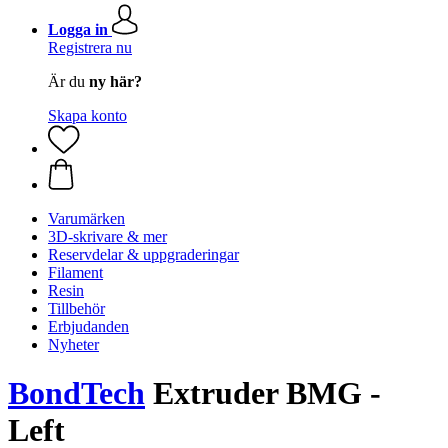
Logga in
Registrera nu
Är du
ny här?
Skapa konto
Varumärken
3D-skrivare & mer
Reservdelar & uppgraderingar
Filament
Resin
Tillbehör
Erbjudanden
Nyheter
BondTech
Extruder BMG -
Left