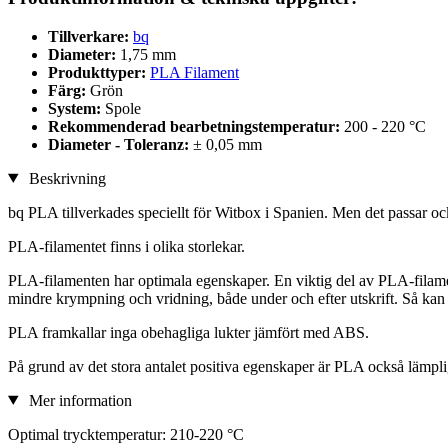
Tillverkare:
bq
Diameter:
1,75 mm
Produkttyper:
PLA Filament
Färg:
Grön
System:
Spole
Rekommenderad bearbetningstemperatur:
200 - 220 °C
Diameter - Toleranz:
± 0,05 mm
Beskrivning
bq PLA tillverkades speciellt för Witbox i Spanien. Men det passar o
PLA-filamentet finns i olika storlekar.
PLA-filamenten har optimala egenskaper. En viktig del av PLA-filame
mindre krympning och vridning, både under och efter utskrift. Så kan
PLA framkallar inga obehagliga lukter jämfört med ABS.
På grund av det stora antalet positiva egenskaper är PLA också lämpl
Mer information
Optimal trycktemperatur: 210-220 °C