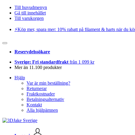
Till huvudmenyn
Gå till innehållet
Till varukorgen
⚡️Köp mer, spara mer: 10% rabatt på filament & harts när du kö
Reservdelssökare
Sverige: Fri standardfrakt
från 1 099 kr
Mer än 11.100 produkter
Hjälp
Var är min beställning?
Returnerar
Fraktkostnader
Betalningsalternativ
Kontakt
Alla hjälpämnen