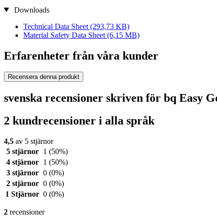
Downloads
Technical Data Sheet
(293,73 KB)
Material Safety Data Sheet
(6,15 MB)
Erfarenheter från våra kunder
Recensera denna produkt
svenska recensioner skriven för bq Easy 
2 kundrecensioner i alla språk
4,5
av 5 stjärnor
5 stjärnor
1
(50%)
4 stjärnor
1
(50%)
3 stjärnor
0
(0%)
2 stjärnor
0
(0%)
1 Stjärnor
0
(0%)
2
recensioner