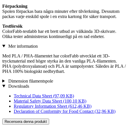
Förpackning
Spolen förpackas bara några minuter efter tilvlerkning. Dessutom
packas varje enskild spole i en extra kartong för säker transport.
Testförsök
ColorFabb-testlabb har ett brett utbud av välkända 3D-skrivare.
Olika tester administreras kontinuerligt på en rad enheter.
Mer information
Med PLA / PHA-filamentet har colorFabb utvecklat ett 3D-
tryckmaterial med högre styrka än den vanliga PLA-filamenten.
PHA (polydroxyalanoat) och PLA är sampolyester. Således är PLA /
PHA 100% biologiskt nedbrytbart.
Dimension filamentspole
Downloads
Technical Data Sheet
(97,09 KB)
Material Safety Data Sheet
(100,10 KB)
Regulatory Information Sheet
(612,46 KB)
Declaration of Conformity for Food Contact
(32,96 KB)
Recensera denna produkt