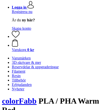
Logga in
Registrera nu
Är du
ny här?
Skapa konto
Varukorg
0 kr
Varumärken
3D-skrivare & mer
Reservdelar & uppgraderingar
Filament
Resin
Tillbehör
Erbjudanden
Nyheter
colorFabb
PLA / PHA Warm