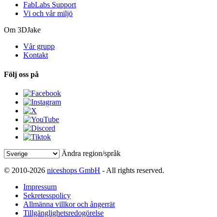
FabLabs Support
Vi och vår miljö
Om 3DJake
Vår grupp
Kontakt
Följ oss på
Ändra region/språk
© 2010-2026
niceshops GmbH
- All rights reserved.
Impressum
Sekretesspolicy
Allmänna villkor och ångerrät
Tillgänglighetsredogörelse