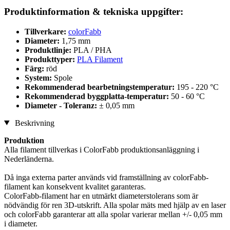
Produktinformation & tekniska uppgifter:
Tillverkare:
colorFabb
Diameter:
1,75 mm
Produktlinje:
PLA / PHA
Produkttyper:
PLA Filament
Färg:
röd
System:
Spole
Rekommenderad bearbetningstemperatur:
195 - 220 °C
Rekommenderad byggplatta-temperatur:
50 - 60 °C
Diameter - Toleranz:
± 0,05 mm
Beskrivning
Produktion
Alla filament tillverkas i ColorFabb produktionsanläggning i
Nederländerna.
Då inga externa parter används vid framställning av colorFabb-
filament kan konsekvent kvalitet garanteras.
ColorFabb-filament har en utmärkt diameterstolerans som är
nödvändig för ren 3D-utskrift. Alla spolar mäts med hjälp av en laser
och colorFabb garanterar att alla spolar varierar mellan +/- 0,05 mm
i diameter.