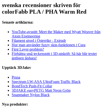
svenska recensioner skriven för
colorFabb PLA / PHA Warm Red
Senaste artiklarna:
YouTube-avsnitt: Meet the Maker med Wyatt Weaver från
Atom Engineering
Filament gjord i Österrike - Extrudr
Hur man använder fuzzy skin-funktionen i Cura
First Layer-problem?
Förbättra små teckensnitt i 3D-utskrift: Så här blir texter
äntligen läsbara!
Upptäck 3DJake:
Prusa
Spectrum LW-ASA UltraFoam Traffic Black
BondTech Push-Fit Collar
3DJAKE easyPETG Matt Neon Grön
Snapmaker Nylon Black
Nya produkter: