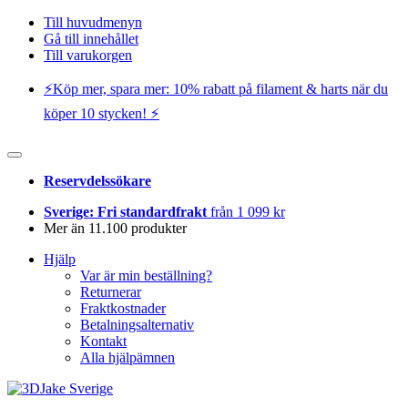
Till huvudmenyn
Gå till innehållet
Till varukorgen
⚡️Köp mer, spara mer: 10% rabatt på filament & harts när du
köper 10 stycken! ⚡️
Reservdelssökare
Sverige: Fri standardfrakt
från 1 099 kr
Mer än 11.100 produkter
Hjälp
Var är min beställning?
Returnerar
Fraktkostnader
Betalningsalternativ
Kontakt
Alla hjälpämnen