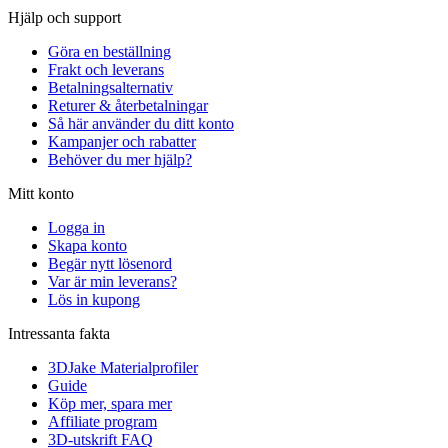
Hjälp och support
Göra en beställning
Frakt och leverans
Betalningsalternativ
Returer & återbetalningar
Så här använder du ditt konto
Kampanjer och rabatter
Behöver du mer hjälp?
Mitt konto
Logga in
Skapa konto
Begär nytt lösenord
Var är min leverans?
Lös in kupong
Intressanta fakta
3DJake Materialprofiler
Guide
Köp mer, spara mer
Affiliate program
3D-utskrift FAQ