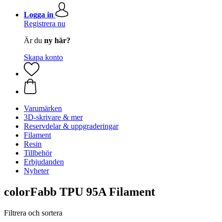
Logga in
Registrera nu
Är du
ny här?
Skapa konto
Varumärken
3D-skrivare & mer
Reservdelar & uppgraderingar
Filament
Resin
Tillbehör
Erbjudanden
Nyheter
colorFabb TPU 95A Filament
Filtrera och sortera