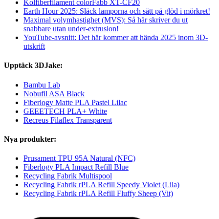
Kolfiberfilament colorFabb XT-CF20
Earth Hour 2025: Släck lamporna och sätt på glöd i mörkret!
Maximal volymhastighet (MVS): Så här skriver du ut
snabbare utan under-extrusion!
YouTube-avsnitt: Det här kommer att hända 2025 inom 3D-
utskrift
Upptäck 3DJake:
Bambu Lab
Nobufil ASA Black
Fiberlogy Matte PLA Pastel Lilac
GEEETECH PLA+ White
Recreus Filaflex Transparent
Nya produkter:
Prusament TPU 95A Natural (NFC)
Fiberlogy PLA Impact Refill Blue
Recycling Fabrik Multispool
Recycling Fabrik rPLA Refill Speedy Violet (Lila)
Recycling Fabrik rPLA Refill Fluffy Sheep (Vit)