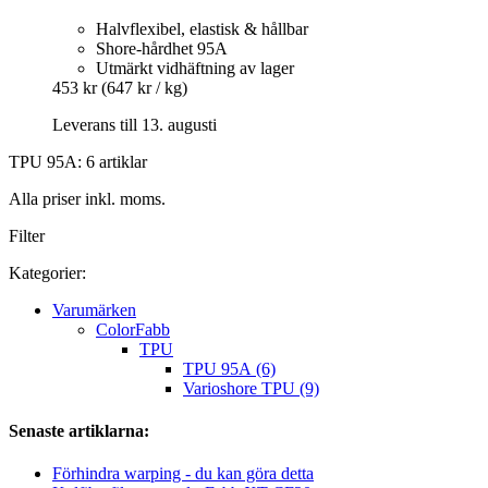
Halvflexibel, elastisk & hållbar
Shore-hårdhet 95A
Utmärkt vidhäftning av lager
453 kr
(647 kr / kg)
Leverans till 13. augusti
TPU 95A: 6 artiklar
Alla priser inkl. moms.
Filter
Kategorier:
Varumärken
ColorFabb
TPU
TPU 95A (6)
Varioshore TPU (9)
Senaste artiklarna:
Förhindra warping - du kan göra detta