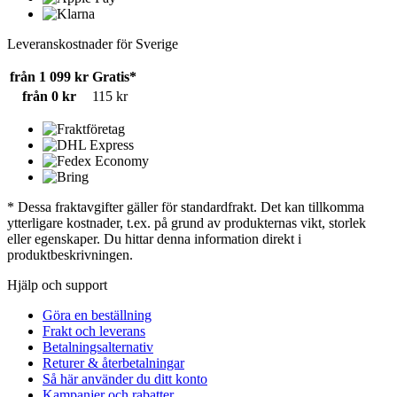
Leveranskostnader för Sverige
från 1 099 kr
Gratis*
från 0 kr
115 kr
* Dessa fraktavgifter gäller för standardfrakt. Det kan tillkomma
ytterligare kostnader, t.ex. på grund av produkternas vikt, storlek
eller egenskaper. Du hittar denna information direkt i
produktbeskrivningen.
Hjälp och support
Göra en beställning
Frakt och leverans
Betalningsalternativ
Returer & återbetalningar
Så här använder du ditt konto
Kampanjer och rabatter