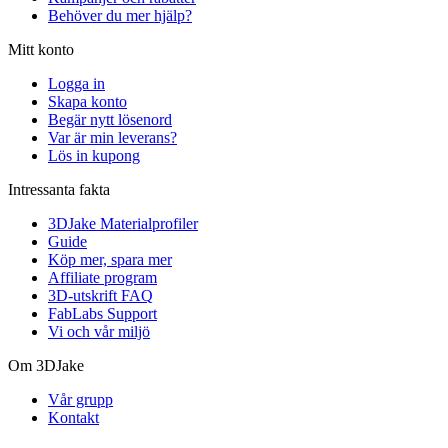
Behöver du mer hjälp?
Mitt konto
Logga in
Skapa konto
Begär nytt lösenord
Var är min leverans?
Lös in kupong
Intressanta fakta
3DJake Materialprofiler
Guide
Köp mer, spara mer
Affiliate program
3D-utskrift FAQ
FabLabs Support
Vi och vår miljö
Om 3DJake
Vår grupp
Kontakt