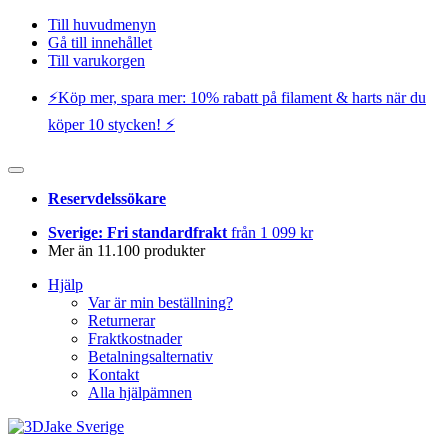
Till huvudmenyn
Gå till innehållet
Till varukorgen
⚡️Köp mer, spara mer: 10% rabatt på filament & harts när du
köper 10 stycken! ⚡️
Reservdelssökare
Sverige: Fri standardfrakt
från 1 099 kr
Mer än 11.100 produkter
Hjälp
Var är min beställning?
Returnerar
Fraktkostnader
Betalningsalternativ
Kontakt
Alla hjälpämnen