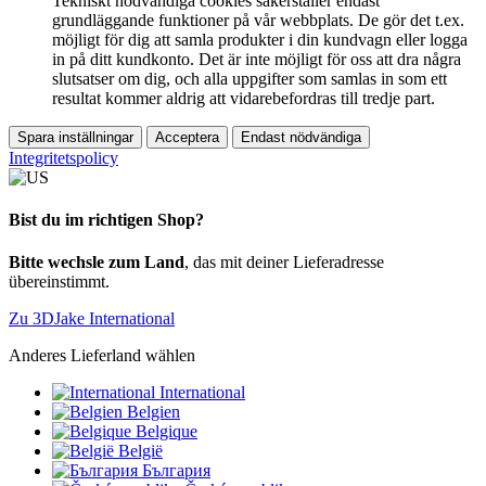
Tekniskt nödvändiga cookies säkerställer endast
grundläggande funktioner på vår webbplats. De gör det t.ex.
möjligt för dig att samla produkter i din kundvagn eller logga
in på ditt kundkonto. Det är inte möjligt för oss att dra några
slutsatser om dig, och alla uppgifter som samlas in som ett
resultat kommer aldrig att vidarebefordras till tredje part.
Spara inställningar
Acceptera
Endast nödvändiga
Integritetspolicy
Bist du im richtigen Shop?
Bitte wechsle zum Land
, das mit deiner Lieferadresse
übereinstimmt.
Zu 3DJake International
Anderes Lieferland wählen
International
Belgien
Belgique
België
България