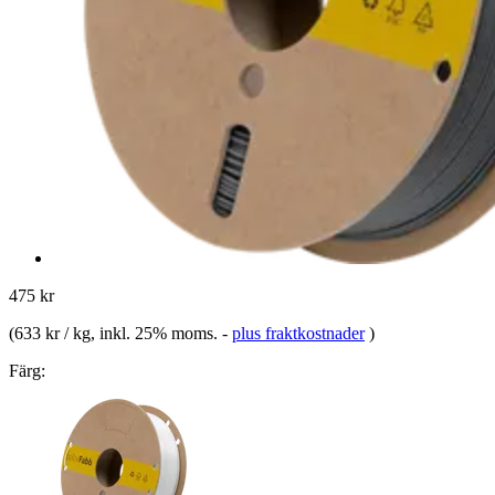
475 kr
(
633 kr / kg
, inkl. 25% moms.
-
plus fraktkostnader
)
Färg: