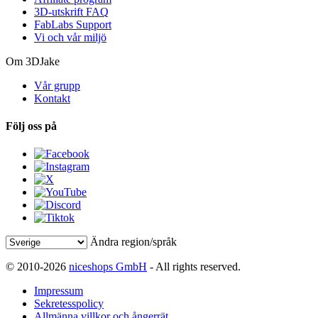
3D-utskrift FAQ
FabLabs Support
Vi och vår miljö
Om 3DJake
Vår grupp
Kontakt
Följ oss på
Ändra region/språk
© 2010-2026
niceshops GmbH
- All rights reserved.
Impressum
Sekretesspolicy
Allmänna villkor och ångerrät