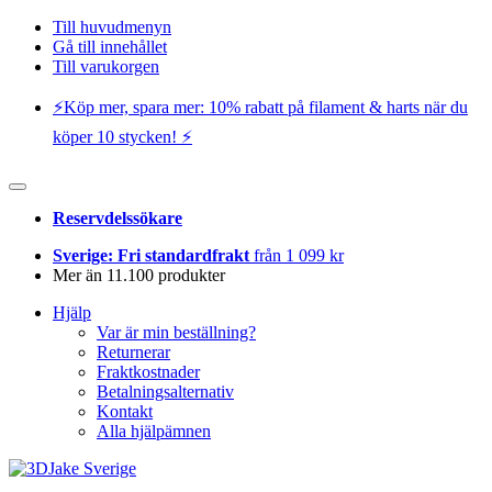
Till huvudmenyn
Gå till innehållet
Till varukorgen
⚡️Köp mer, spara mer: 10% rabatt på filament & harts när du
köper 10 stycken! ⚡️
Reservdelssökare
Sverige: Fri standardfrakt
från 1 099 kr
Mer än 11.100 produkter
Hjälp
Var är min beställning?
Returnerar
Fraktkostnader
Betalningsalternativ
Kontakt
Alla hjälpämnen