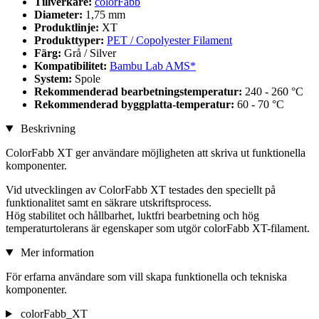
Tillverkare:
colorFabb
Diameter:
1,75 mm
Produktlinje:
XT
Produkttyper:
PET / Copolyester Filament
Färg:
Grå / Silver
Kompatibilitet:
Bambu Lab AMS*
System:
Spole
Rekommenderad bearbetningstemperatur:
240 - 260 °C
Rekommenderad byggplatta-temperatur:
60 - 70 °C
Beskrivning
ColorFabb XT ger användare möjligheten att skriva ut funktionella
komponenter.
Vid utvecklingen av ColorFabb XT testades den speciellt på
funktionalitet samt en säkrare utskriftsprocess.
Hög stabilitet och hållbarhet, luktfri bearbetning och hög
temperaturtolerans är egenskaper som utgör colorFabb XT-filament.
Mer information
För erfarna användare som vill skapa funktionella och tekniska
komponenter.
colorFabb_XT