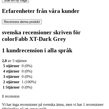
Ställ en ny fråga
Erfarenheter från våra kunder
Recensera denna produkt
svenska recensioner skriven för
colorFabb XT-Dark Grey
1 kundrecension i alla språk
2,0
av 5 stjärnor
5 stjärnor
0
(0%)
4 stjärnor
0
(0%)
3 stjärnor
0
(0%)
2 stjärnor
1
(100%)
1 Stjärnor
0
(0%)
1
recension
Vi har inga recensioner på svenska ännu, men vi har 1 recensioner
tillgängliga på ett annat språk.