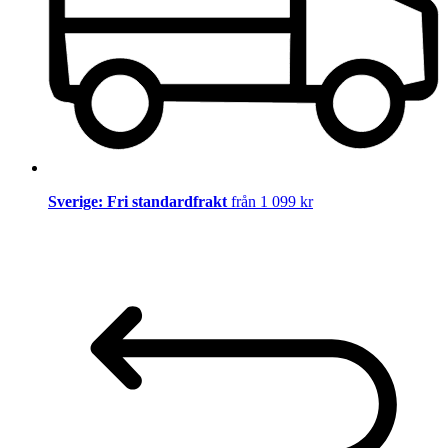
Sverige: Fri standardfrakt
från 1 099 kr