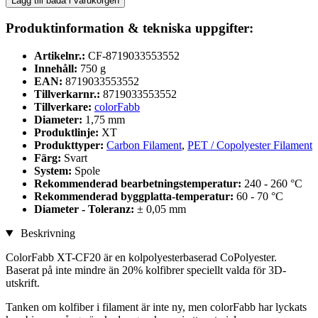
Lägg till båda i varukorgen
Produktinformation & tekniska uppgifter:
Artikelnr.:
CF-8719033553552
Innehåll:
750 g
EAN:
8719033553552
Tillverkarnr.:
8719033553552
Tillverkare:
colorFabb
Diameter:
1,75 mm
Produktlinje:
XT
Produkttyper:
Carbon Filament
,
PET / Copolyester Filament
Färg:
Svart
System:
Spole
Rekommenderad bearbetningstemperatur:
240 - 260 °C
Rekommenderad byggplatta-temperatur:
60 - 70 °C
Diameter - Toleranz:
± 0,05 mm
Beskrivning
ColorFabb XT-CF20 är en kolpolyesterbaserad CoPolyester.
Baserat på inte mindre än 20% kolfibrer speciellt valda för 3D-
utskrift.
Tanken om kolfiber i filament är inte ny, men colorFabb har lyckats