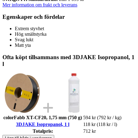
Mer information om frakt och leverans
Egenskaper och fördelar
Extrem styvhet
Hög smältstyrka
Svag lukt
Matt yta
Ofta köpt tillsammans med 3DJAKE Isopropanol, 1
l
colorFabb XT-CF20, 1,75 mm (750 g)
594 kr
(792 kr / kg)
3DJAKE Isopropanol, 1 l
118 kr
(118 kr / l)
Totalpris:
712 kr