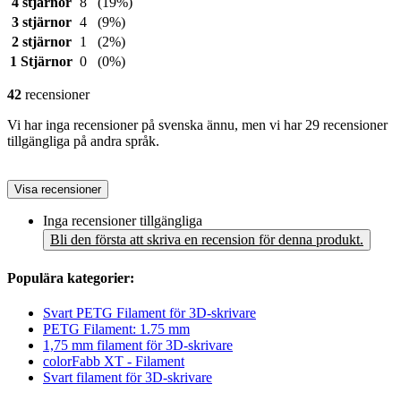
4 stjärnor
8
(19%)
3 stjärnor
4
(9%)
2 stjärnor
1
(2%)
1 Stjärnor
0
(0%)
42
recensioner
Vi har inga recensioner på svenska ännu, men vi har 29 recensioner
tillgängliga på andra språk.
Visa recensioner
Inga recensioner tillgängliga
Bli den första att skriva en recension för denna produkt.
Populära kategorier:
Svart PETG Filament för 3D-skrivare
PETG Filament: 1.75 mm
1,75 mm filament för 3D-skrivare
colorFabb XT - Filament
Svart filament för 3D-skrivare