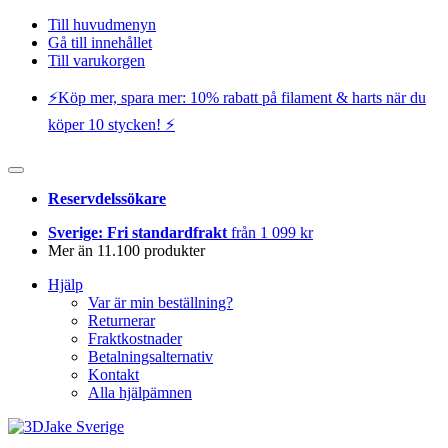
Till huvudmenyn
Gå till innehållet
Till varukorgen
⚡️Köp mer, spara mer: 10% rabatt på filament & harts när du
köper 10 stycken! ⚡️
Reservdelssökare
Sverige: Fri standardfrakt
från 1 099 kr
Mer än 11.100 produkter
Hjälp
Var är min beställning?
Returnerar
Fraktkostnader
Betalningsalternativ
Kontakt
Alla hjälpämnen