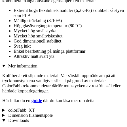
kombinera många önskade egenskaper i ett material:
Extremt höga flexibilitetsmoduler (6,2 GPa) / dubbelt så styva
som PLA
Måttlig sträckning (8-10%)
Hög glasövergångstemperatur (80 °C)
Mycket hög smältstyrka
Mycket hög smältviskositet
God dimensionell stabilitet
Svag lukt
Enkel bearbetning på många plattformar
Attraktiv matt svart yta
Mer information
Kolfiber är ett slipande material. Var särskilt uppmärksam på att
tryckmunstyckena vanligtvis slits ut på grund av materialet.
ColorFabb rekommenderar därför munstycken av rostfritt stål eller
härdade kopparlegeringar.
Här hittar du en
guide
där du kan läsa mer om detta.
colorFabb_XT
Dimension filamentspole
Downloads