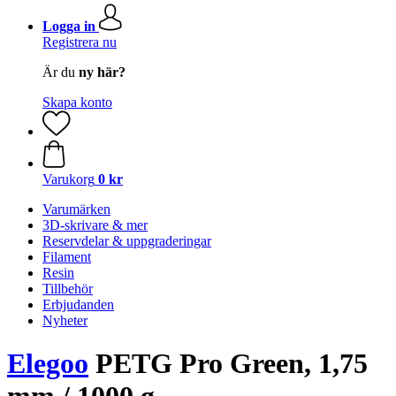
Logga in
Registrera nu
Är du
ny här?
Skapa konto
Varukorg
0 kr
Varumärken
3D-skrivare & mer
Reservdelar & uppgraderingar
Filament
Resin
Tillbehör
Erbjudanden
Nyheter
Elegoo
PETG Pro Green, 1,75