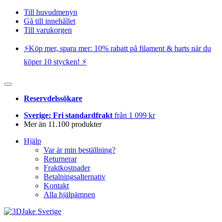
Till huvudmenyn
Gå till innehållet
Till varukorgen
⚡️Köp mer, spara mer: 10% rabatt på filament & harts när du
köper 10 stycken! ⚡️
Reservdelssökare
Sverige: Fri standardfrakt
från 1 099 kr
Mer än 11.100 produkter
Hjälp
Var är min beställning?
Returnerar
Fraktkostnader
Betalningsalternativ
Kontakt
Alla hjälpämnen