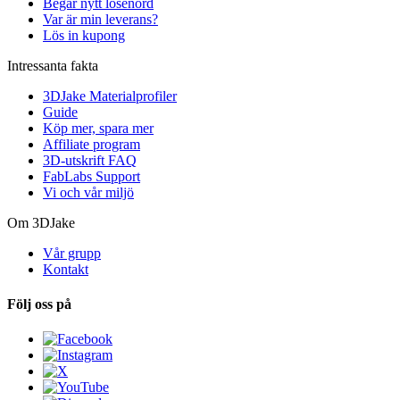
Begär nytt lösenord
Var är min leverans?
Lös in kupong
Intressanta fakta
3DJake Materialprofiler
Guide
Köp mer, spara mer
Affiliate program
3D-utskrift FAQ
FabLabs Support
Vi och vår miljö
Om 3DJake
Vår grupp
Kontakt
Följ oss på