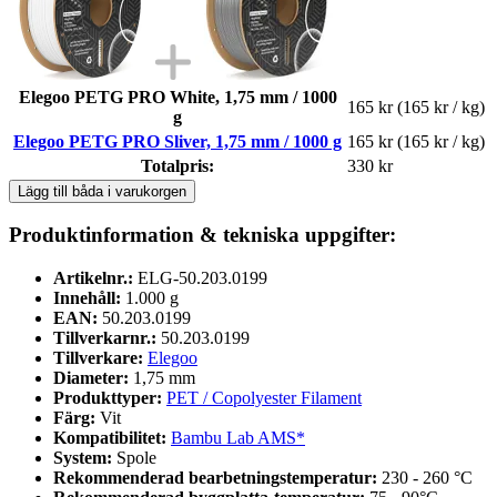
Elegoo PETG PRO White, 1,75 mm / 1000
165 kr
(165 kr / kg)
g
Elegoo PETG PRO Sliver, 1,75 mm / 1000 g
165 kr
(165 kr / kg)
Totalpris:
330 kr
Lägg till båda i varukorgen
Produktinformation & tekniska uppgifter:
Artikelnr.:
ELG-50.203.0199
Innehåll:
1.000 g
EAN:
50.203.0199
Tillverkarnr.:
50.203.0199
Tillverkare:
Elegoo
Diameter:
1,75 mm
Produkttyper:
PET / Copolyester Filament
Färg:
Vit
Kompatibilitet:
Bambu Lab AMS*
System:
Spole
Rekommenderad bearbetningstemperatur:
230 - 260 °C