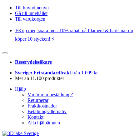
Till huvudmenyn
Gå till innehållet
Till varukorgen
⚡️Köp mer, spara mer: 10% rabatt på filament & harts när du
köper 10 stycken! ⚡️
Reservdelssökare
Sverige: Fri standardfrakt
från 1 099 kr
Mer än 11.100 produkter
Hjälp
Var är min beställning?
Returnerar
Fraktkostnader
Betalningsalternativ
Kontakt
Alla hjälpämnen