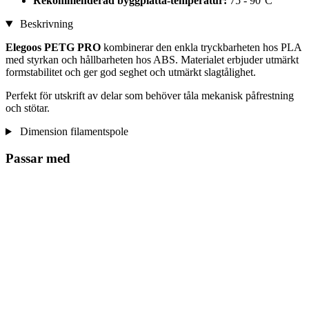
Rekommenderad byggplatta-temperatur:
75 - 90°C
Beskrivning
Elegoos PETG PRO
kombinerar den enkla tryckbarheten hos PLA
med styrkan och hållbarheten hos ABS. Materialet erbjuder utmärkt
formstabilitet och ger god seghet och utmärkt slagtålighet.
Perfekt för utskrift av delar som behöver tåla mekanisk påfrestning
och stötar.
Dimension filamentspole
Passar med