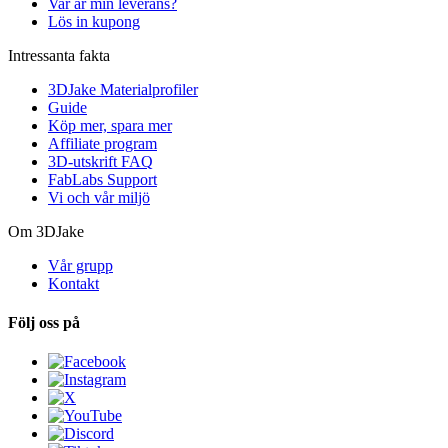
Var är min leverans?
Lös in kupong
Intressanta fakta
3DJake Materialprofiler
Guide
Köp mer, spara mer
Affiliate program
3D-utskrift FAQ
FabLabs Support
Vi och vår miljö
Om 3DJake
Vår grupp
Kontakt
Följ oss på