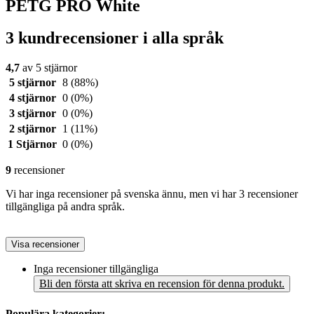
PETG PRO White
3 kundrecensioner i alla språk
4,7
av 5 stjärnor
5 stjärnor
8
(88%)
4 stjärnor
0
(0%)
3 stjärnor
0
(0%)
2 stjärnor
1
(11%)
1 Stjärnor
0
(0%)
9
recensioner
Vi har inga recensioner på svenska ännu, men vi har 3 recensioner
tillgängliga på andra språk.
Visa recensioner
Inga recensioner tillgängliga
Bli den första att skriva en recension för denna produkt.
Populära kategorier: