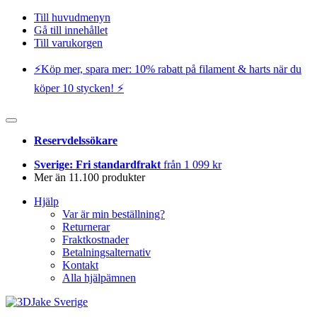
Till huvudmenyn
Gå till innehållet
Till varukorgen
⚡️Köp mer, spara mer: 10% rabatt på filament & harts när du
köper 10 stycken! ⚡️
Reservdelssökare
Sverige: Fri standardfrakt
från 1 099 kr
Mer än 11.100 produkter
Hjälp
Var är min beställning?
Returnerar
Fraktkostnader
Betalningsalternativ
Kontakt
Alla hjälpämnen