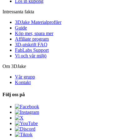
Lös in kupong
Intressanta fakta
3DJake Materialprofiler
Guide
Köp mer, spara mer
Affiliate program
3D-utskrift FAQ
FabLabs Support
Vi och vår miljö
Om 3DJake
Vår grupp
Kontakt
Följ oss på