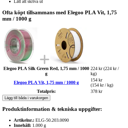
Lätt att skriva ut
Ofta köpt tillsammans med Elegoo PLA Vit, 1,75
mm / 1000 g
Elegoo PLA Silk Green Red, 1,75 mm / 1000
224 kr
(224 kr /
g
kg)
154 kr
Elegoo PLA Vit, 1,75 mm / 1000 g
(154 kr / kg)
Totalpris:
378 kr
Lägg till båda i varukorgen
Produktinformation & tekniska uppgifter:
Artikelnr.:
ELG-50.203.0090
Innehåll:
1.000 g