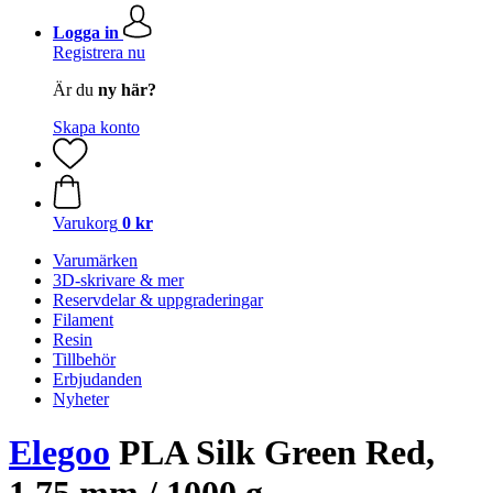
Logga in
Registrera nu
Är du
ny här?
Skapa konto
Varukorg
0 kr
Varumärken
3D-skrivare & mer
Reservdelar & uppgraderingar
Filament
Resin
Tillbehör
Erbjudanden
Nyheter
Elegoo
PLA Silk Green Red,