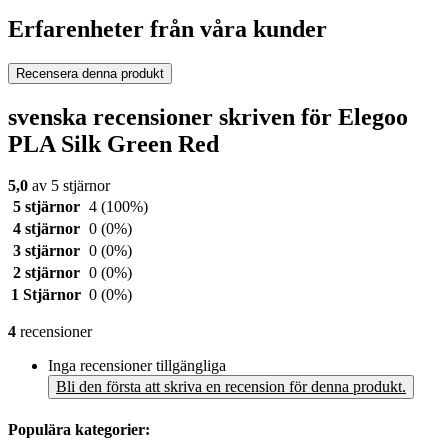
Erfarenheter från våra kunder
Recensera denna produkt
svenska recensioner skriven för Elegoo
PLA Silk Green Red
5,0
av 5 stjärnor
5 stjärnor
4
(100%)
4 stjärnor
0
(0%)
3 stjärnor
0
(0%)
2 stjärnor
0
(0%)
1 Stjärnor
0
(0%)
4
recensioner
Inga recensioner tillgängliga
Bli den första att skriva en recension för denna produkt.
Populära kategorier: