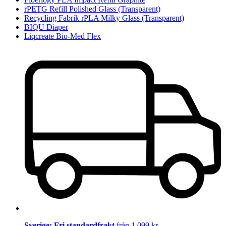
rPETG Refill Polished Glass (Transparent)
Recycling Fabrik rPLA Milky Glass (Transparent)
BIQU Diaper
Liqcreate Bio-Med Flex
Sverige: Fri standardfrakt
från 1 099 kr