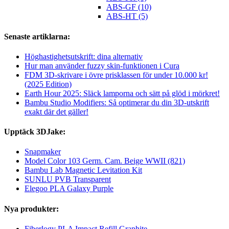
ABS-GF (10)
ABS-HT (5)
Senaste artiklarna:
Höghastighetsutskrift: dina alternativ
Hur man använder fuzzy skin-funktionen i Cura
FDM 3D-skrivare i övre prisklassen för under 10.000 kr!
(2025 Edition)
Earth Hour 2025: Släck lamporna och sätt på glöd i mörkret!
Bambu Studio Modifiers: Så optimerar du din 3D-utskrift
exakt där det gäller!
Upptäck 3DJake:
Snapmaker
Model Color 103 Germ. Cam. Beige WWII (821)
Bambu Lab Magnetic Levitation Kit
SUNLU PVB Transparent
Elegoo PLA Galaxy Purple
Nya produkter:
Fiberlogy PLA Impact Refill Graphite