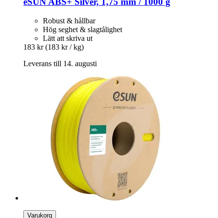
eSUN
ABS+ Silver, 1,75 mm / 1000 g
Robust & hållbar
Hög seghet & slagtålighet
Lätt att skriva ut
183 kr
(183 kr / kg)
Leverans till 14. augusti
Varukorg