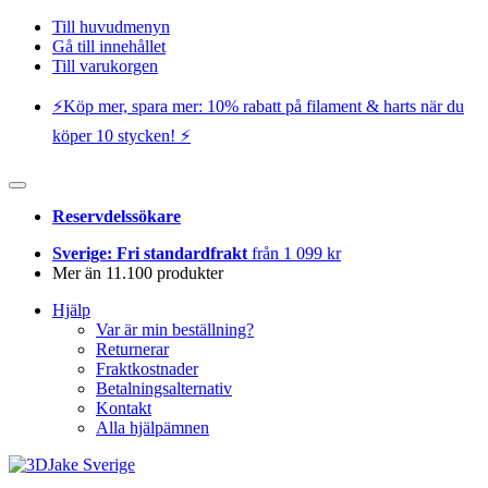
Till huvudmenyn
Gå till innehållet
Till varukorgen
⚡️Köp mer, spara mer: 10% rabatt på filament & harts när du
köper 10 stycken! ⚡️
Reservdelssökare
Sverige: Fri standardfrakt
från 1 099 kr
Mer än 11.100 produkter
Hjälp
Var är min beställning?
Returnerar
Fraktkostnader
Betalningsalternativ
Kontakt
Alla hjälpämnen