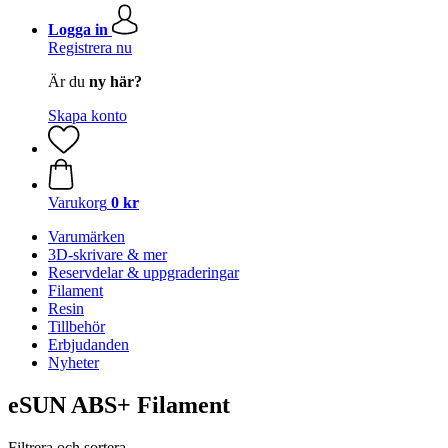
Logga in
Registrera nu
Är du
ny här?
Skapa konto
Varukorg
0 kr
Varumärken
3D-skrivare & mer
Reservdelar & uppgraderingar
Filament
Resin
Tillbehör
Erbjudanden
Nyheter
eSUN ABS+ Filament
Filtrera och sortera