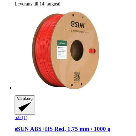
Leverans till 14. augusti
Varukorg
5.0 (1)
eSUN
ABS+HS Red, 1,75 mm / 1000 g