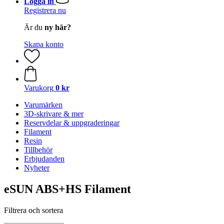
Logga in
Registrera nu
Är du
ny här?
Skapa konto
Varukorg
0 kr
Varumärken
3D-skrivare & mer
Reservdelar & uppgraderingar
Filament
Resin
Tillbehör
Erbjudanden
Nyheter
eSUN ABS+HS Filament
Filtrera och sortera