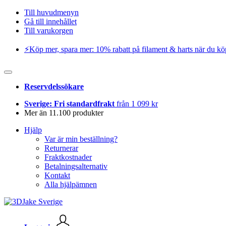
Till huvudmenyn
Gå till innehållet
Till varukorgen
⚡️Köp mer, spara mer: 10% rabatt på filament & harts när du kö
Reservdelssökare
Sverige: Fri standardfrakt
från 1 099 kr
Mer än 11.100 produkter
Hjälp
Var är min beställning?
Returnerar
Fraktkostnader
Betalningsalternativ
Kontakt
Alla hjälpämnen