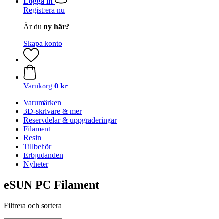
Logga in
Registrera nu
Är du
ny här?
Skapa konto
Varukorg
0 kr
Varumärken
3D-skrivare & mer
Reservdelar & uppgraderingar
Filament
Resin
Tillbehör
Erbjudanden
Nyheter
eSUN PC Filament
Filtrera och sortera