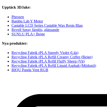
Upptäck 3DJake:
Phrozen
Bambu Lab Y Motor
Castable LCD Series Castable Wax Resin Blau
Revell Spray färglös, glänsande
SUNLU PLA+ Beige
Nya produkter:
Recycling Fabrik rPLA Speedy Violet (Lila)
Recycling Fabrik rPLA Refill Creamy Coffee (Beige)
Recycling Fabrik rPLA Refill Fluffy Sheep (Vit)
Recycling Fabrik rPLA Refill Liquid Asphalt (Mörkgrå)
BIQU Panda Vent RGB