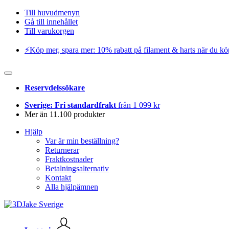
Till huvudmenyn
Gå till innehållet
Till varukorgen
⚡️Köp mer, spara mer: 10% rabatt på filament & harts när du kö
Reservdelssökare
Sverige: Fri standardfrakt
från 1 099 kr
Mer än 11.100 produkter
Hjälp
Var är min beställning?
Returnerar
Fraktkostnader
Betalningsalternativ
Kontakt
Alla hjälpämnen