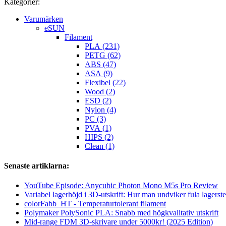
Kategorier:
Varumärken
eSUN
Filament
PLA (231)
PETG (62)
ABS (47)
ASA (9)
Flexibel (22)
Wood (2)
ESD (2)
Nylon (4)
PC (3)
PVA (1)
HIPS (2)
Clean (1)
Senaste artiklarna:
YouTube Episode: Anycubic Photon Mono M5s Pro Review
Variabel lagerhöjd i 3D-utskrift: Hur man undviker fula lagerst
colorFabb_HT - Temperaturtolerant filament
Polymaker PolySonic PLA: Snabb med högkvalitativ utskrift
Mid-range FDM 3D-skrivare under 5000kr! (2025 Edition)