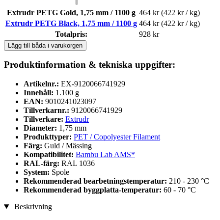
Extrudr PETG Gold, 1,75 mm / 1100 g
464 kr
(422 kr / kg)
Extrudr PETG Black, 1,75 mm / 1100 g
464 kr
(422 kr / kg)
Totalpris:
928 kr
Lägg till båda i varukorgen
Produktinformation & tekniska uppgifter:
Artikelnr.:
EX-9120066741929
Innehåll:
1.100 g
EAN:
9010241023097
Tillverkarnr.:
9120066741929
Tillverkare:
Extrudr
Diameter:
1,75 mm
Produkttyper:
PET / Copolyester Filament
Färg:
Guld / Mässing
Kompatibilitet:
Bambu Lab AMS*
RAL-färg:
RAL 1036
System:
Spole
Rekommenderad bearbetningstemperatur:
210 - 230 °C
Rekommenderad byggplatta-temperatur:
60 - 70 °C
Beskrivning