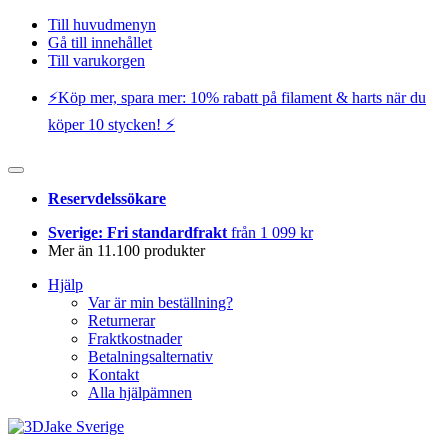
Till huvudmenyn
Gå till innehållet
Till varukorgen
⚡️Köp mer, spara mer: 10% rabatt på filament & harts när du
köper 10 stycken! ⚡️
Reservdelssökare
Sverige: Fri standardfrakt
från 1 099 kr
Mer än 11.100 produkter
Hjälp
Var är min beställning?
Returnerar
Fraktkostnader
Betalningsalternativ
Kontakt
Alla hjälpämnen