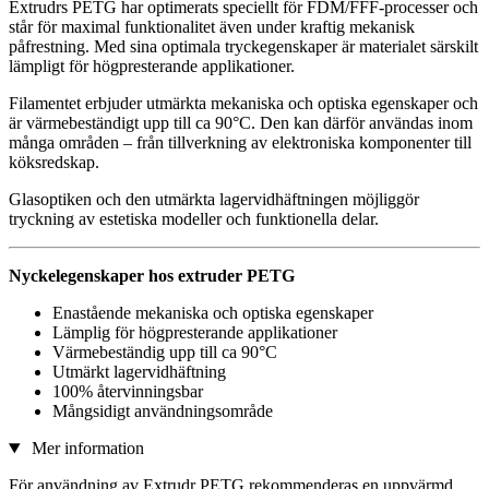
Extrudrs PETG har optimerats speciellt för FDM/FFF-processer och
står för maximal funktionalitet även under kraftig mekanisk
påfrestning. Med sina optimala tryckegenskaper är materialet särskilt
lämpligt för högpresterande applikationer.
Filamentet erbjuder utmärkta mekaniska och optiska egenskaper och
är värmebeständigt upp till ca 90°C. Den kan därför användas inom
många områden – från tillverkning av elektroniska komponenter till
köksredskap.
Glasoptiken och den utmärkta lagervidhäftningen möjliggör
tryckning av estetiska modeller och funktionella delar.
Nyckelegenskaper hos extruder PETG
Enastående mekaniska och optiska egenskaper
Lämplig för högpresterande applikationer
Värmebeständig upp till ca 90°C
Utmärkt lagervidhäftning
100% återvinningsbar
Mångsidigt användningsområde
Mer information
För användning av Extrudr PETG rekommenderas en uppvärmd