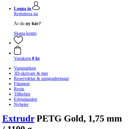
Logga in
Registrera nu
Är du
ny här?
Skapa konto
Varukorg
0 kr
Varumärken
3D-skrivare & mer
Reservdelar & uppgraderingar
Filament
Resin
Tillbehör
Erbjudanden
Nyheter
Extrudr
PETG Gold, 1,75 mm