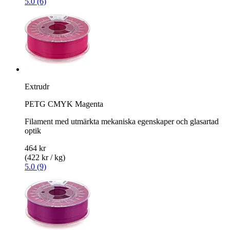
5.0 (6)
Extrudr
PETG CMYK Magenta
Filament med utmärkta mekaniska egenskaper och glasartad
optik
464 kr
(422 kr / kg)
5.0 (9)