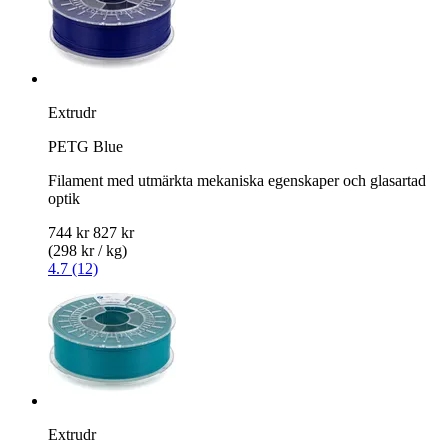
Extrudr
PETG Blue
Filament med utmärkta mekaniska egenskaper och glasartad
optik
744 kr
827 kr
(298 kr / kg)
4.7 (12)
Extrudr