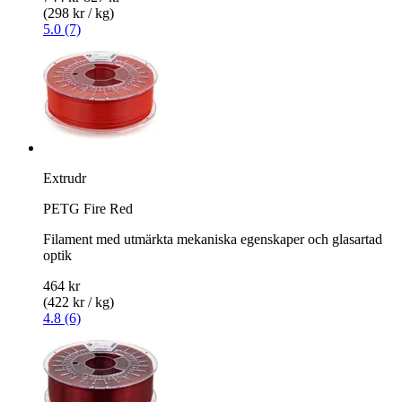
(298 kr / kg)
5.0 (7)
Extrudr
PETG Fire Red
Filament med utmärkta mekaniska egenskaper och glasartad
optik
464 kr
(422 kr / kg)
4.8 (6)