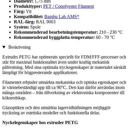
Diameter:
1,75 mm
Produkttyper:
PET / Copolyester Filament
Färg:
Vit
Kompatibilitet:
Bambu Lab AMS*
RAL-färg:
RAL 9003
System:
Spole
Rekommenderad bearbetningstemperatur:
210 - 230 °C
Rekommenderad byggplatta-temperatur:
60 - 70 °C
Beskrivning
Extrudrs PETG har optimerats speciellt för FDM/FFF-processer och
står för maximal funktionalitet även under kraftig mekanisk
påfrestning. Med sina optimala tryckegenskaper är materialet särskilt
lämpligt för högpresterande applikationer.
Filamentet erbjuder utmärkta mekaniska och optiska egenskaper och
är värmebeständigt upp till ca 90°C. Den kan därför användas inom
många områden – från tillverkning av elektroniska komponenter till
köksredskap.
Glasoptiken och den utmärkta lagervidhäftningen möjliggör
tryckning av estetiska modeller och funktionella delar.
Nyckelegenskaper hos extruder PETG