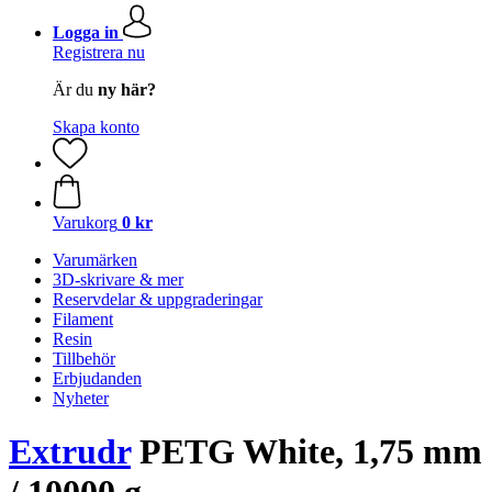
Logga in
Registrera nu
Är du
ny här?
Skapa konto
Varukorg
0 kr
Varumärken
3D-skrivare & mer
Reservdelar & uppgraderingar
Filament
Resin
Tillbehör
Erbjudanden
Nyheter
Extrudr
PETG White, 1,75 mm