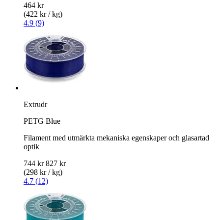
464 kr
(422 kr / kg)
4.9 (9)
Extrudr
PETG Blue
Filament med utmärkta mekaniska egenskaper och glasartad
optik
744 kr
827 kr
(298 kr / kg)
4.7 (12)