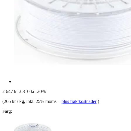
2 647 kr
3 310 kr
-20%
(
265 kr / kg
, inkl. 25% moms.
-
plus fraktkostnader
)
Färg: