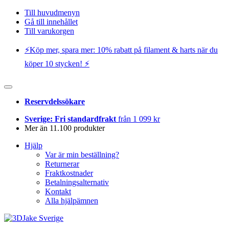
Till huvudmenyn
Gå till innehållet
Till varukorgen
⚡️Köp mer, spara mer: 10% rabatt på filament & harts när du
köper 10 stycken! ⚡️
Reservdelssökare
Sverige: Fri standardfrakt
från 1 099 kr
Mer än 11.100 produkter
Hjälp
Var är min beställning?
Returnerar
Fraktkostnader
Betalningsalternativ
Kontakt
Alla hjälpämnen