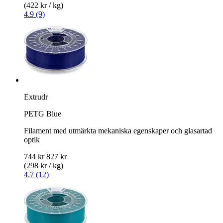
(422 kr / kg)
4.9 (9)
Extrudr
PETG Blue
Filament med utmärkta mekaniska egenskaper och glasartad
optik
744 kr
827 kr
(298 kr / kg)
4.7 (12)