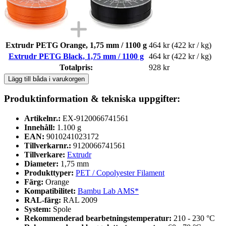
Extrudr PETG Orange, 1,75 mm / 1100 g
464 kr
(422 kr / kg)
Extrudr PETG Black, 1,75 mm / 1100 g
464 kr
(422 kr / kg)
Totalpris:
928 kr
Lägg till båda i varukorgen
Produktinformation & tekniska uppgifter:
Artikelnr.:
EX-9120066741561
Innehåll:
1.100 g
EAN:
9010241023172
Tillverkarnr.:
9120066741561
Tillverkare:
Extrudr
Diameter:
1,75 mm
Produkttyper:
PET / Copolyester Filament
Färg:
Orange
Kompatibilitet:
Bambu Lab AMS*
RAL-färg:
RAL 2009
System:
Spole
Rekommenderad bearbetningstemperatur:
210 - 230 °C