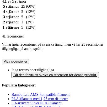
4,1
av 5 stjärnor
5 stjärnor
25
(60%)
4 stjärnor
5
(12%)
3 stjärnor
5
(12%)
2 stjärnor
1
(2%)
1 Stjärnor
5
(12%)
41
recensioner
Vi har inga recensioner på svenska ännu, men vi har 25 recensioner
tillgängliga på andra språk.
Visa recensioner
Inga recensioner tillgängliga
Bli den första att skriva en recension för denna produkt.
Populära kategorier:
Bambu Lab AMS-kompatibla filament
PLA-filament med 1,75 mm diameter
3D-skrivare Silver PLA Filament