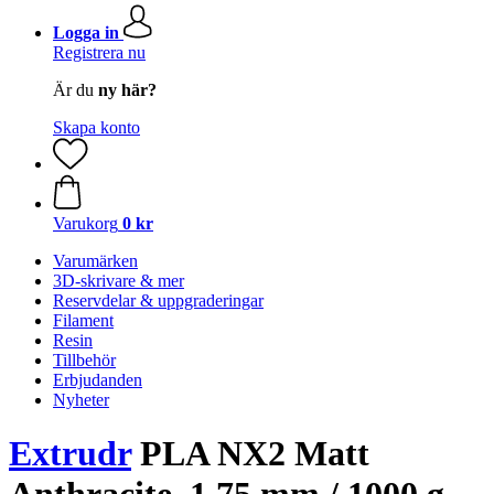
Logga in
Registrera nu
Är du
ny här?
Skapa konto
Varukorg
0 kr
Varumärken
3D-skrivare & mer
Reservdelar & uppgraderingar
Filament
Resin
Tillbehör
Erbjudanden
Nyheter
Extrudr
PLA NX2 Matt