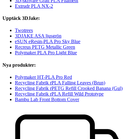
3D-skrivare Grått PLA Filament
Extrudr PLA NX-2
Upptäck 3DJake:
Twotrees
3DJAKE ASA ljusgrön
eSUN eResin-PLA Pro Sky Blue
Recreus PETG Metallic Green
Polymaker PLA Pro Light Blue
Nya produkter:
Polymaker HT-PLA Pro Red
Recycling Fabrik rPLA Falling Leaves (Brun)
Recycling Fabrik rPETG Refill Crooked Banana (Gul)
Recycling Fabrik rPLA Refill Wild Prototype
Bambu Lab Front Bottom Cover