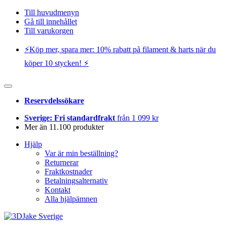
Till huvudmenyn
Gå till innehållet
Till varukorgen
⚡️Köp mer, spara mer: 10% rabatt på filament & harts när du
köper 10 stycken! ⚡️
Reservdelssökare
Sverige: Fri standardfrakt
från 1 099 kr
Mer än 11.100 produkter
Hjälp
Var är min beställning?
Returnerar
Fraktkostnader
Betalningsalternativ
Kontakt
Alla hjälpämnen