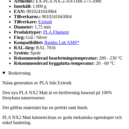
Artikelnr.:
EX-PLA-NX-2-ANTHR-175-1000
Innehåll:
1.000 g
EAN:
9010241043064
Tillverkarnr.:
9010241043064
Tillverkare:
Extrudr
Diameter:
1,75 mm
Produkttyper:
PLA Filament
Färg:
Grå / Silver
Kompatibilitet:
Bambu Lab AMS*
RAL-färg:
RAL 7016
System:
Spole
Rekommenderad bearbetningstemperatur:
200 - 230 °C
Rekommenderad byggplatta-temperatur:
20 - 60 °C
Beskrivning
Nästa generation av PLA från Extrudr.
Den nya PLA NX2 Matt är en bioförening baserad på 100%
förnybara naturresurser.
Det giftfria materialet har en perfekt matt finish.
PLA NX2 Matt kännetecknas av goda mekaniska egenskaper och
enkel hantering.