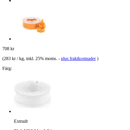
708 kr
(
283 kr / kg
, inkl. 25% moms.
-
plus fraktkostnader
)
Färg:
Extrudr