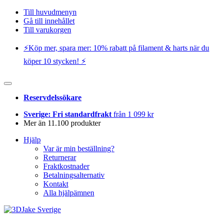
Till huvudmenyn
Gå till innehållet
Till varukorgen
⚡️Köp mer, spara mer: 10% rabatt på filament & harts när du
köper 10 stycken! ⚡️
Reservdelssökare
Sverige: Fri standardfrakt
från 1 099 kr
Mer än 11.100 produkter
Hjälp
Var är min beställning?
Returnerar
Fraktkostnader
Betalningsalternativ
Kontakt
Alla hjälpämnen