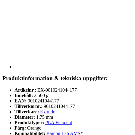
Produktinformation & tekniska uppgifter:
Artikelnr.:
EX-9010241044177
Innehåll:
2.500 g
EAN:
9010241044177
Tillverkarnr.:
9010241044177
Tillverkare:
Extrudr
Diameter:
1,75 mm
Produkttyper:
PLA Filament
Färg:
Orange
Kompatibilitet:
Bambu Lab AMS*