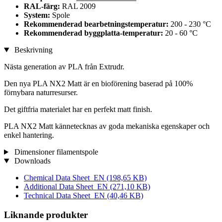
RAL-färg:
RAL 2009
System:
Spole
Rekommenderad bearbetningstemperatur:
200 - 230 °C
Rekommenderad byggplatta-temperatur:
20 - 60 °C
Beskrivning
Nästa generation av PLA från Extrudr.
Den nya PLA NX2 Matt är en bioförening baserad på 100%
förnybara naturresurser.
Det giftfria materialet har en perfekt matt finish.
PLA NX2 Matt kännetecknas av goda mekaniska egenskaper och
enkel hantering.
Dimensioner filamentspole
Downloads
Chemical Data Sheet_EN
(198,65 KB)
Additional Data Sheet_EN
(271,10 KB)
Technical Data Sheet_EN
(40,46 KB)
Liknande produkter