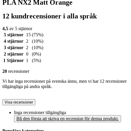
PLA NX2 Matt Orange
12 kundrecensioner i alla språk
4,5
av 5 stjärnor
5 stjärnor
15
(75%)
4 stjärnor
2
(10%)
3 stjärnor
2
(10%)
2 stjärnor
0
(0%)
1 Stjärnor
1
(5%)
20
recensioner
Vi har inga recensioner på svenska ännu, men vi har 12 recensioner
tillgängliga på andra språk.
Visa recensioner
Inga recensioner tillgängliga
Bli den första att skriva en recension för denna produkt.
Populära kategorier: