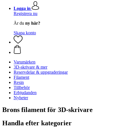
Logga in
Registrera nu
Är du
ny här?
Skapa konto
Varumärken
3D-skrivare & mer
Reservdelar & uppgraderingar
Filament
Resin
Tillbehör
Erbjudanden
Nyheter
Brons filament för 3D-skrivare
Handla efter kategorier