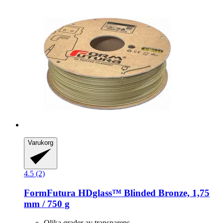
Varukorg
4.5 (2)
FormFutura
HDglass™ Blinded Bronze, 1,75
mm / 750 g
Olika grader av transparens