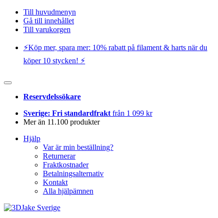
Till huvudmenyn
Gå till innehållet
Till varukorgen
⚡️Köp mer, spara mer: 10% rabatt på filament & harts när du
köper 10 stycken! ⚡️
Reservdelssökare
Sverige: Fri standardfrakt
från 1 099 kr
Mer än 11.100 produkter
Hjälp
Var är min beställning?
Returnerar
Fraktkostnader
Betalningsalternativ
Kontakt
Alla hjälpämnen