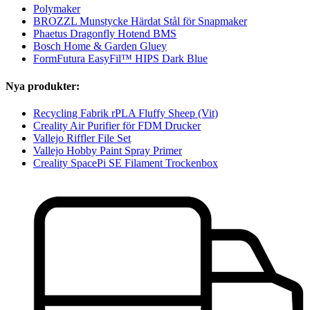
Polymaker
BROZZL Munstycke Härdat Stål för Snapmaker
Phaetus Dragonfly Hotend BMS
Bosch Home & Garden Gluey
FormFutura EasyFil™ HIPS Dark Blue
Nya produkter:
Recycling Fabrik rPLA Fluffy Sheep (Vit)
Creality Air Purifier för FDM Drucker
Vallejo Riffler File Set
Vallejo Hobby Paint Spray Primer
Creality SpacePi SE Filament Trockenbox