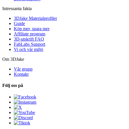
Intressanta fakta
3DJake Materialprofiler
Guide
Köp mer, spara mer
Affiliate program
3D-utskrift FAQ
FabLabs Support
Vi och vår miljö
Om 3DJake
Vår grupp
Kontakt
Följ oss på