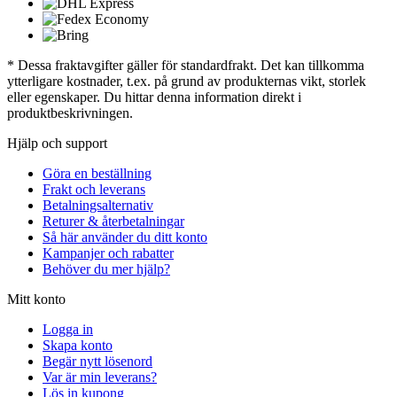
* Dessa fraktavgifter gäller för standardfrakt. Det kan tillkomma
ytterligare kostnader, t.ex. på grund av produkternas vikt, storlek
eller egenskaper. Du hittar denna information direkt i
produktbeskrivningen.
Hjälp och support
Göra en beställning
Frakt och leverans
Betalningsalternativ
Returer & återbetalningar
Så här använder du ditt konto
Kampanjer och rabatter
Behöver du mer hjälp?
Mitt konto
Logga in
Skapa konto
Begär nytt lösenord
Var är min leverans?
Lös in kupong