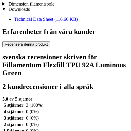
Dimension filamentspole
Downloads
Technical Data Sheet
(116,66 KB)
Erfarenheter från våra kunder
Recensera denna produkt
svenska recensioner skriven för
Fillamentum Flexfill TPU 92A Luminous
Green
2 kundrecensioner i alla språk
5,0
av 5 stjärnor
5 stjärnor
3
(100%)
4 stjärnor
0
(0%)
3 stjärnor
0
(0%)
2 stjärnor
0
(0%)
1 Stjärnor
0
(0%)