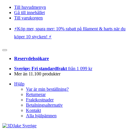
Till huvudmenyn
Gå till innehållet
Till varukorgen
⚡️Köp mer, spara mer: 10% rabatt på filament & harts när du
köper 10 stycken! ⚡️
Reservdelssökare
Sverige: Fri standardfrakt
från 1 099 kr
Mer än 11.100 produkter
Hjälp
Var är min beställning?
Returnerar
Fraktkostnader
Betalningsalternativ
Kontakt
Alla hjälpämnen