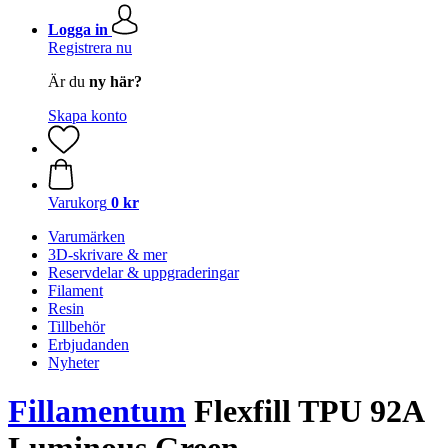
Logga in
Registrera nu
Är du
ny här?
Skapa konto
Varukorg
0 kr
Varumärken
3D-skrivare & mer
Reservdelar & uppgraderingar
Filament
Resin
Tillbehör
Erbjudanden
Nyheter
Fillamentum
Flexfill TPU 92A