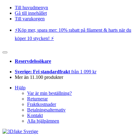
Till huvudmenyn
Gå till innehållet
Till varukorgen
⚡️Köp mer, spara mer: 10% rabatt på filament & harts när du
köper 10 stycken! ⚡️
Reservdelssökare
Sverige: Fri standardfrakt
från 1 099 kr
Mer än 11.100 produkter
Hjälp
Var är min beställning?
Returnerar
Fraktkostnader
Betalningsalternativ
Kontakt
Alla hjälpämnen