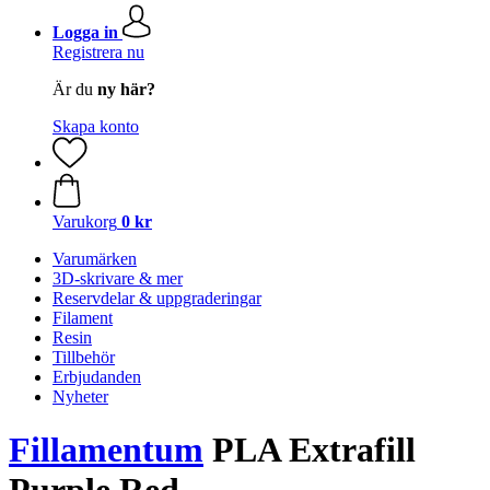
Logga in
Registrera nu
Är du
ny här?
Skapa konto
Varukorg
0 kr
Varumärken
3D-skrivare & mer
Reservdelar & uppgraderingar
Filament
Resin
Tillbehör
Erbjudanden
Nyheter
Fillamentum
PLA Extrafill