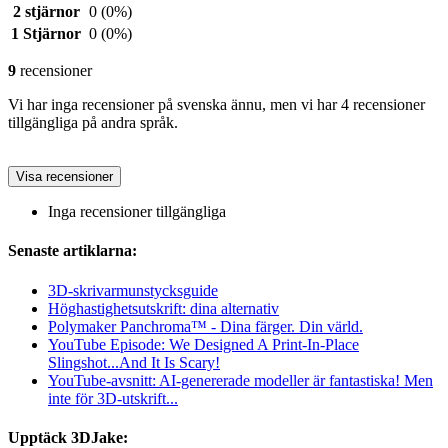
2 stjärnor
0
(0%)
1 Stjärnor
0
(0%)
9
recensioner
Vi har inga recensioner på svenska ännu, men vi har 4 recensioner
tillgängliga på andra språk.
Visa recensioner
Inga recensioner tillgängliga
Senaste artiklarna:
3D-skrivarmunstycksguide
Höghastighetsutskrift: dina alternativ
Polymaker Panchroma™ - Dina färger. Din värld.
YouTube Episode: We Designed A Print-In-Place
Slingshot...And It Is Scary!
YouTube-avsnitt: AI-genererade modeller är fantastiska! Men
inte för 3D-utskrift...
Upptäck 3DJake: