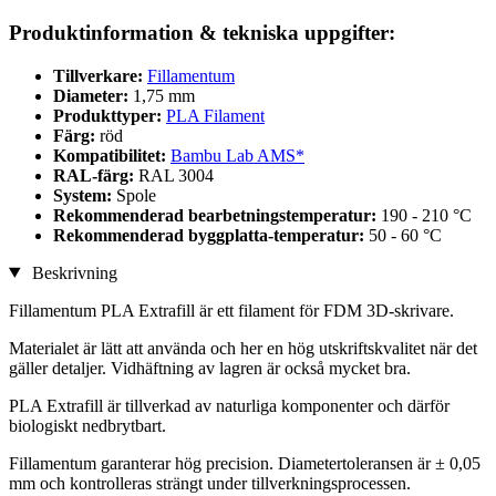
Produktinformation & tekniska uppgifter:
Tillverkare:
Fillamentum
Diameter:
1,75 mm
Produkttyper:
PLA Filament
Färg:
röd
Kompatibilitet:
Bambu Lab AMS*
RAL-färg:
RAL 3004
System:
Spole
Rekommenderad bearbetningstemperatur:
190 - 210 °C
Rekommenderad byggplatta-temperatur:
50 - 60 °C
Beskrivning
Fillamentum PLA Extrafill är ett filament för FDM 3D-skrivare.
Materialet är lätt att använda och her en hög utskriftskvalitet när det
gäller detaljer. Vidhäftning av lagren är också mycket bra.
PLA Extrafill är tillverkad av naturliga komponenter och därför
biologiskt nedbrytbart.
Fillamentum garanterar hög precision. Diametertoleransen är ± 0,05
mm och kontrolleras strängt under tillverkningsprocessen.