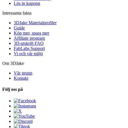
Lös in kupong
Intressanta fakta
3DJake Materialprofiler
Guide
Köp mer, spara mer
Affiliate program
3D-utskrift FAQ
FabLabs Support
Vi och vår miljö
Om 3DJake
Vår grupp
Kontakt
Följ oss på