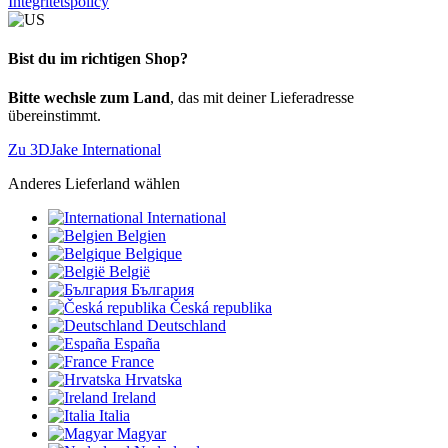
Integritetspolicy
Bist du im richtigen Shop?
Bitte wechsle zum Land
, das mit deiner Lieferadresse
übereinstimmt.
Zu 3DJake International
Anderes Lieferland wählen
International
Belgien
Belgique
België
България
Česká republika
Deutschland
España
France
Hrvatska
Ireland
Italia
Magyar