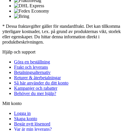
* Dessa fraktavgifter gäller för standardfrakt. Det kan tillkomma
ytterligare kostnader, t.ex. på grund av produkternas vikt, storlek
eller egenskaper. Du hittar denna information direkt i
produktbeskrivningen.
Hjälp och support
Göra en beställning
Frakt och leverans
Betalningsalternativ
Returer & återbetalningar
Så här använder du ditt konto
Kampanjer och rabatter
Behöver du mer hjälp?
Mitt konto
Logga in
Skapa konto
Begär nytt lösenord
Var är min leverans?