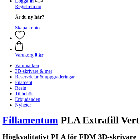
Logga in
Registrera nu
Är du
ny här?
Skapa konto
Varukorg
0 kr
Varumärken
3D-skrivare & mer
Reservdelar & uppgraderingar
Filament
Resin
Tillbehör
Erbjudanden
Nyheter
Fillamentum
PLA Extrafill Vert
Högkvalitativt PLA för FDM 3D-skrivare