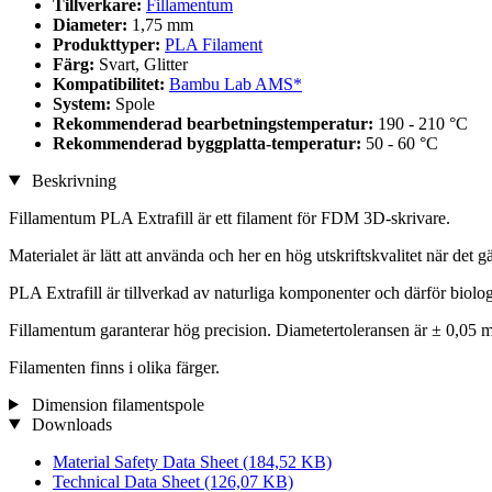
Tillverkare:
Fillamentum
Diameter:
1,75 mm
Produkttyper:
PLA Filament
Färg:
Svart, Glitter
Kompatibilitet:
Bambu Lab AMS*
System:
Spole
Rekommenderad bearbetningstemperatur:
190 - 210 °C
Rekommenderad byggplatta-temperatur:
50 - 60 °C
Beskrivning
Fillamentum PLA Extrafill är ett filament för FDM 3D-skrivare.
Materialet är lätt att använda och her en hög utskriftskvalitet när det 
PLA Extrafill är tillverkad av naturliga komponenter och därför biolog
Fillamentum garanterar hög precision. Diametertoleransen är ± 0,05 m
Filamenten finns i olika färger.
Dimension filamentspole
Downloads
Material Safety Data Sheet
(184,52 KB)
Technical Data Sheet
(126,07 KB)