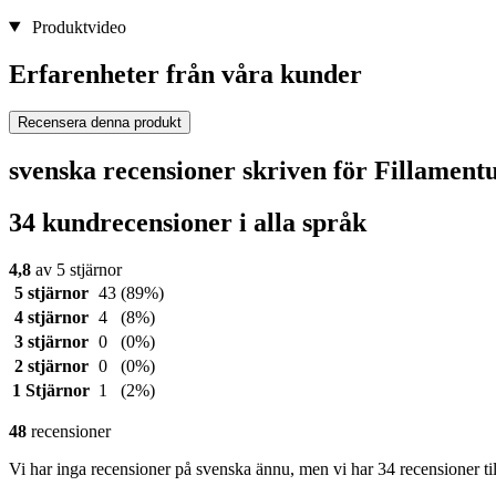
Produktvideo
Erfarenheter från våra kunder
Recensera denna produkt
svenska recensioner skriven för Fillament
34 kundrecensioner i alla språk
4,8
av 5 stjärnor
5 stjärnor
43
(89%)
4 stjärnor
4
(8%)
3 stjärnor
0
(0%)
2 stjärnor
0
(0%)
1 Stjärnor
1
(2%)
48
recensioner
Vi har inga recensioner på svenska ännu, men vi har 34 recensioner ti