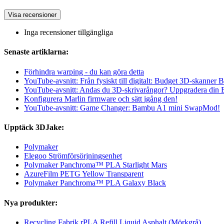
Visa recensioner
Inga recensioner tillgängliga
Senaste artiklarna:
Förhindra warping - du kan göra detta
YouTube-avsnitt: Från fysiskt till digitalt: Budget 3D-skanner B
YouTube-avsnitt: Andas du 3D-skrivarångor? Uppgradera din
Konfigurera Marlin firmware och sätt igång den!
YouTube-avsnitt: Game Changer: Bambu A1 mini SwapMod!
Upptäck 3DJake:
Polymaker
Elegoo Strömförsörjningsenhet
Polymaker Panchroma™ PLA Starlight Mars
AzureFilm PETG Yellow Transparent
Polymaker Panchroma™ PLA Galaxy Black
Nya produkter:
Recycling Fabrik rPLA Refill Liquid Asphalt (Mörkgrå)