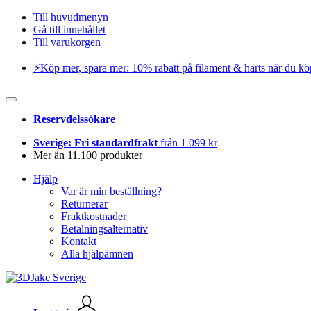
Till huvudmenyn
Gå till innehållet
Till varukorgen
⚡️Köp mer, spara mer: 10% rabatt på filament & harts när du kö
Reservdelssökare
Sverige: Fri standardfrakt
från 1 099 kr
Mer än 11.100 produkter
Hjälp
Var är min beställning?
Returnerar
Fraktkostnader
Betalningsalternativ
Kontakt
Alla hjälpämnen