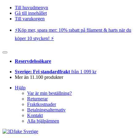
Till huvudmenyn
Gå till innehållet
Till varukorgen
⚡️Köp mer, spara mer: 10% rabatt på filament & harts när du
köper 10 stycken! ⚡️
Reservdelssökare
Sverige: Fri standardfrakt
från 1 099 kr
Mer än 11.100 produkter
Hjälp
Var är min beställning?
Returnerar
Fraktkostnader
Betalningsalternativ
Kontakt
Alla hjälpämnen