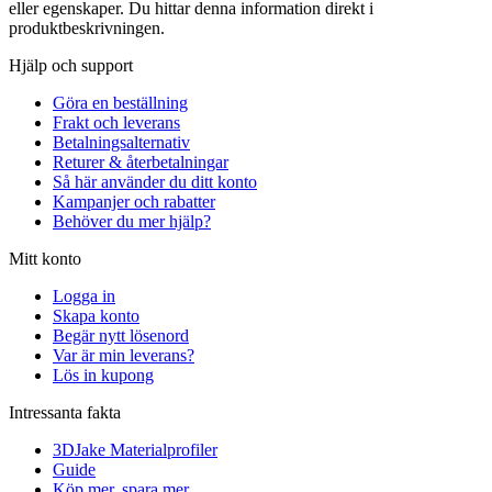
eller egenskaper. Du hittar denna information direkt i
produktbeskrivningen.
Hjälp och support
Göra en beställning
Frakt och leverans
Betalningsalternativ
Returer & återbetalningar
Så här använder du ditt konto
Kampanjer och rabatter
Behöver du mer hjälp?
Mitt konto
Logga in
Skapa konto
Begär nytt lösenord
Var är min leverans?
Lös in kupong
Intressanta fakta
3DJake Materialprofiler
Guide
Köp mer, spara mer