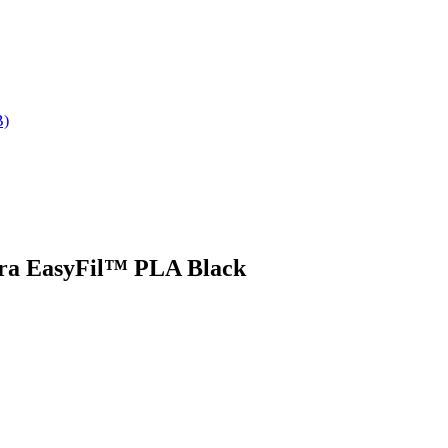
B)
ura EasyFil™ PLA Black