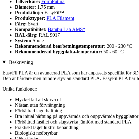
Tillverkare:
FormFutura
Diameter:
1,75 mm
Produktlinje:
EasyFil™
Produkttyper:
PLA Filament
Färg:
Svart
Kompatibilitet:
Bambu Lab AMS*
RAL-färg:
RAL 9017
System:
Spole
Rekommenderad bearbetningstemperatur:
200 - 230 °C
Rekommenderad byggplatta-temperatur:
50 - 60 °C
Beskrivning
EasyFil PLA är en avancerad PLA som har anpassats specifikt för 3D-
Den är hårdare men mindre styv än standard PLA. EasyFil PLA har för
Unika funktioner:
Mycket lätt att skriva ut
Nästan utan förvrängning
Förbättrad lagerhäftning
Bra initial häftning på uppvärmda och ouppvärmda byggplattor
Förbättrad fasthet och slagstyrka jämfört med standard PLA
Praktiskt taget luktfri behandling
Biologiskt nedbrytbar
Olika färger