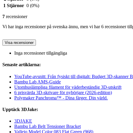
1 Stjärnor
0
(0%)
7
recensioner
Vi har inga recensioner på svenska ännu, men vi har 6 recensioner til
Visa recensioner
Inga recensioner tillgängliga
Senaste artiklarna:
YouTube-avsnitt: Från fysiskt till digitalt: Budget 3D-skanner B
Bambu Lab AMS-Guide
Utomhuslämpliga filament för väderbeständig 3D-utskrift
6 prisvärda 3D-skrivare för nybörjare (2026-edition)
Polymaker Panchroma™ - Dina färger. Din värld.
Upptäck 3DJake:
3DJAKE
Bambu Lab Belt Tensioner Bracket
Vallejo Model Color 083 Flat Green (968)