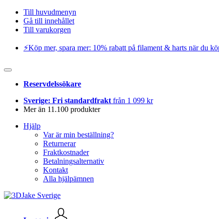
Till huvudmenyn
Gå till innehållet
Till varukorgen
⚡️Köp mer, spara mer: 10% rabatt på filament & harts när du kö
Reservdelssökare
Sverige: Fri standardfrakt
från 1 099 kr
Mer än 11.100 produkter
Hjälp
Var är min beställning?
Returnerar
Fraktkostnader
Betalningsalternativ
Kontakt
Alla hjälpämnen