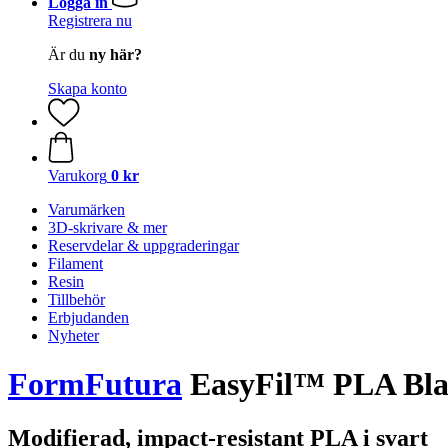
Logga in
Registrera nu
Är du
ny här?
Skapa konto
Varukorg
0 kr
Varumärken
3D-skrivare & mer
Reservdelar & uppgraderingar
Filament
Resin
Tillbehör
Erbjudanden
Nyheter
FormFutura
EasyFil™ PLA Bla
Modifierad, impact-resistant PLA i svart