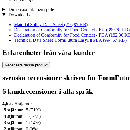
Dimension filamentspole
Downloads
Material Safety Data Sheet
(216,85 KB)
Declaration of Conformity for Food Contact - EU
(390,78 KB)
Declaration of Conformity for Food Contact - FDA
(182,36 K
Technical Data Sheet_FormFutura EasyFil PLA
(994,57 KB)
Erfarenheter från våra kunder
Recensera denna produkt
svenska recensioner skriven för FormFut
6 kundrecensioner i alla språk
4,6
av 5 stjärnor
5 stjärnor
5
(71%)
4 stjärnor
1
(14%)
3 stjärnor
1
(14%)
2 stjärnor
0
(0%)