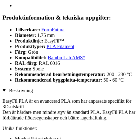
Produktinformation & tekniska uppgifter:
Tillverkare:
FormFutura
Diameter:
1,75 mm
Produktlinje:
EasyFil™
Produkttyper:
PLA Filament
Färg:
Grön
Kompatibilitet:
Bambu Lab AMS*
RAL-färg:
RAL 6016
System:
Spole
Rekommenderad bearbetningstemperatur:
200 - 230 °C
Rekommenderad byggplatta-temperatur:
50 - 60 °C
Beskrivning
EasyFil PLA är en avancerad PLA som har anpassats specifikt för
3D-utskrift.
Den är hårdare men mindre styv än standard PLA. EasyFil PLA har
förbättrade flödesegenskaper och bättre lagerhäftning.
Unika funktioner:
Mycket lätt att skriva ut