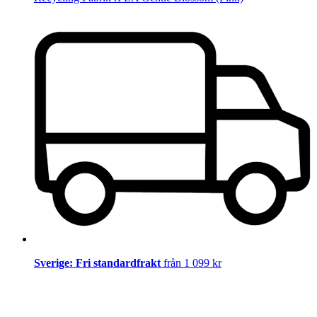
Sverige: Fri standardfrakt
från 1 099 kr