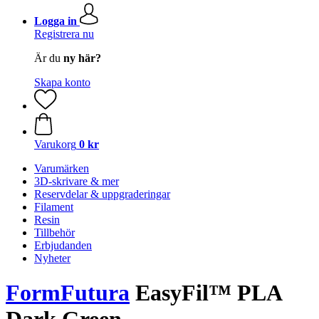
Logga in
Registrera nu
Är du
ny här?
Skapa konto
Varukorg
0 kr
Varumärken
3D-skrivare & mer
Reservdelar & uppgraderingar
Filament
Resin
Tillbehör
Erbjudanden
Nyheter
FormFutura
EasyFil™ PLA