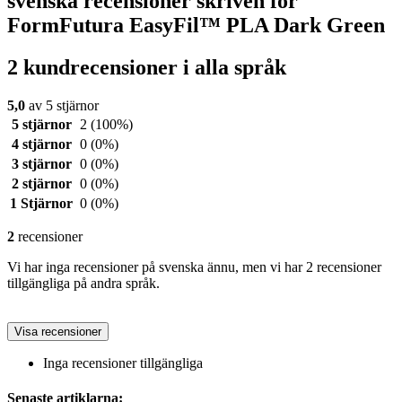
svenska recensioner skriven för
FormFutura EasyFil™ PLA Dark Green
2 kundrecensioner i alla språk
5,0
av 5 stjärnor
5 stjärnor
2
(100%)
4 stjärnor
0
(0%)
3 stjärnor
0
(0%)
2 stjärnor
0
(0%)
1 Stjärnor
0
(0%)
2
recensioner
Vi har inga recensioner på svenska ännu, men vi har 2 recensioner
tillgängliga på andra språk.
Visa recensioner
Inga recensioner tillgängliga
Senaste artiklarna: