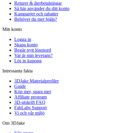
Returer & återbetalningar
Så här använder du ditt konto
Kampanjer och rabatter
Behöver du mer hjälp?
Mitt konto
Logga in
Skapa konto
Begär nytt lösenord
Var är min leverans?
Lös in kupong
Intressanta fakta
3DJake Materialprofiler
Guide
Köp mer, spara mer
Affiliate program
3D-utskrift FAQ
FabLabs Support
Vi och vår miljö
Om 3DJake