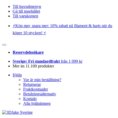
Till huvudmenyn
Gå till innehållet
Till varukorgen
⚡️Köp mer, spara mer: 10% rabatt på filament & harts när du
köper 10 stycken! ⚡️
Reservdelssökare
Sverige: Fri standardfrakt
från 1 099 kr
Mer än 11.100 produkter
Hjälp
Var är min beställning?
Returnerar
Fraktkostnader
Betalningsalternativ
Kontakt
Alla hjälpämnen