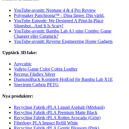
YouTube-avsnitt: Neptune 4 & 4 Pro Review
Polymaker Panchroma™ - Dina färger. Din värld.
YouTube Episode: We Designed A Print-In-Place
Slingshot...And It Is Scary!
YouTube-avsnitt: Bambu Lab A1 mini Combo: Game
Changer eller Gimmick?
YouTube-avsnitt: Reverse Engineering Home Gadgets
Upptäck 3DJake:
Anycubic
Vallejo Game Color Cobra Leather
Recreus Filaflex Silver
DiamondBack Komplett HotEnd för Bambu Lab X1E
Spectrum Carbon PETG
Nya produkter:
Recycling Fabrik rPLA Liquid Asphalt (Mörkgrå)
Recycling Fabrik rPLA Premium Matte Black
Recycling Fabrik rPLA Rotten Avocado (Grön)
Fiberlogy PLA Impact Refill White
Recycling Fabrik rPLA Gentle Blossom (Pink)