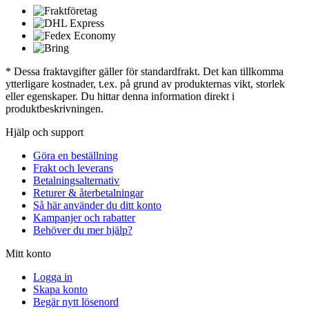
* Dessa fraktavgifter gäller för standardfrakt. Det kan tillkomma
ytterligare kostnader, t.ex. på grund av produkternas vikt, storlek
eller egenskaper. Du hittar denna information direkt i
produktbeskrivningen.
Hjälp och support
Göra en beställning
Frakt och leverans
Betalningsalternativ
Returer & återbetalningar
Så här använder du ditt konto
Kampanjer och rabatter
Behöver du mer hjälp?
Mitt konto
Logga in
Skapa konto
Begär nytt lösenord