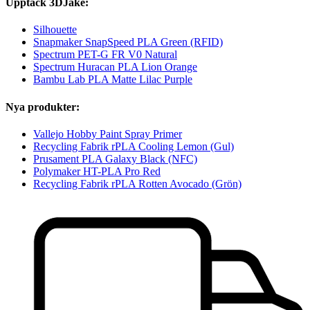
Upptäck 3DJake:
Silhouette
Snapmaker SnapSpeed PLA Green (RFID)
Spectrum PET-G FR V0 Natural
Spectrum Huracan PLA Lion Orange
Bambu Lab PLA Matte Lilac Purple
Nya produkter:
Vallejo Hobby Paint Spray Primer
Recycling Fabrik rPLA Cooling Lemon (Gul)
Prusament PLA Galaxy Black (NFC)
Polymaker HT-PLA Pro Red
Recycling Fabrik rPLA Rotten Avocado (Grön)