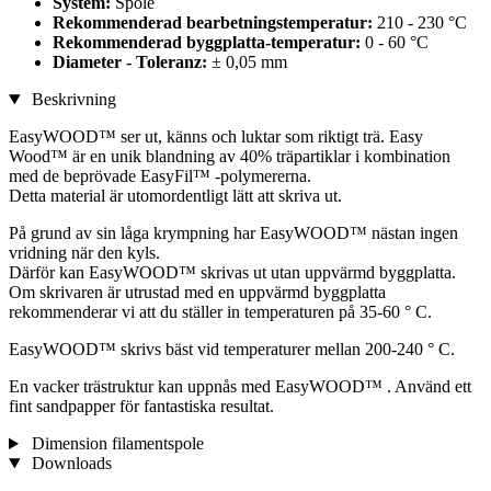
System:
Spole
Rekommenderad bearbetningstemperatur:
210 - 230 °C
Rekommenderad byggplatta-temperatur:
0 - 60 °C
Diameter - Toleranz:
± 0,05 mm
Beskrivning
EasyWOOD™ ser ut, känns och luktar som riktigt trä. Easy
Wood™ är en unik blandning av 40% träpartiklar i kombination
med de beprövade EasyFil™ -polymererna.
Detta material är utomordentligt lätt att skriva ut.
På grund av sin låga krympning har EasyWOOD™ nästan ingen
vridning när den kyls.
Därför kan EasyWOOD™ skrivas ut utan uppvärmd byggplatta.
Om skrivaren är utrustad med en uppvärmd byggplatta
rekommenderar vi att du ställer in temperaturen på 35-60 ° C.
EasyWOOD™ skrivs bäst vid temperaturer mellan 200-240 ° C.
En vacker trästruktur kan uppnås med EasyWOOD™ . Använd ett
fint sandpapper för fantastiska resultat.
Dimension filamentspole
Downloads