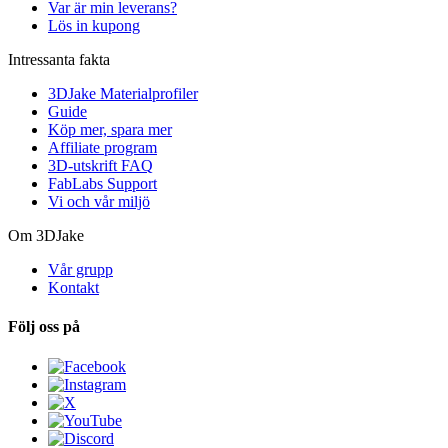
Var är min leverans?
Lös in kupong
Intressanta fakta
3DJake Materialprofiler
Guide
Köp mer, spara mer
Affiliate program
3D-utskrift FAQ
FabLabs Support
Vi och vår miljö
Om 3DJake
Vår grupp
Kontakt
Följ oss på