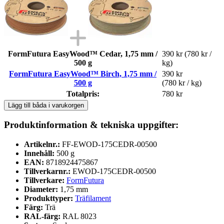
FormFutura EasyWood™ Cedar, 1,75 mm /
390 kr
(780 kr /
500 g
kg)
FormFutura EasyWood™ Birch, 1,75 mm /
390 kr
500 g
(780 kr / kg)
Totalpris:
780 kr
Lägg till båda i varukorgen
Produktinformation & tekniska uppgifter:
Artikelnr.:
FF-EWOD-175CEDR-00500
Innehåll:
500 g
EAN:
8718924475867
Tillverkarnr.:
EWOD-175CEDR-00500
Tillverkare:
FormFutura
Diameter:
1,75 mm
Produkttyper:
Träfilament
Färg:
Trä
RAL-färg:
RAL 8023