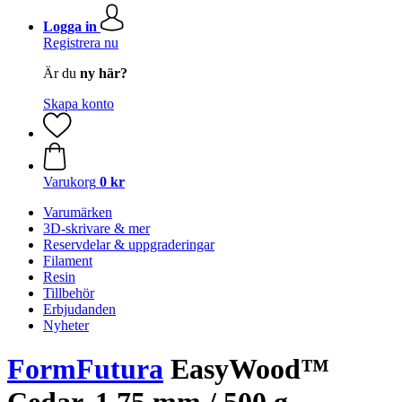
Logga in
Registrera nu
Är du
ny här?
Skapa konto
Varukorg
0 kr
Varumärken
3D-skrivare & mer
Reservdelar & uppgraderingar
Filament
Resin
Tillbehör
Erbjudanden
Nyheter
FormFutura
EasyWood™