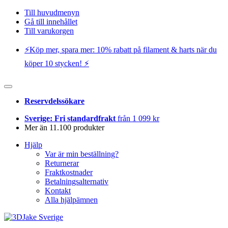
Till huvudmenyn
Gå till innehållet
Till varukorgen
⚡️Köp mer, spara mer: 10% rabatt på filament & harts när du
köper 10 stycken! ⚡️
Reservdelssökare
Sverige: Fri standardfrakt
från 1 099 kr
Mer än 11.100 produkter
Hjälp
Var är min beställning?
Returnerar
Fraktkostnader
Betalningsalternativ
Kontakt
Alla hjälpämnen