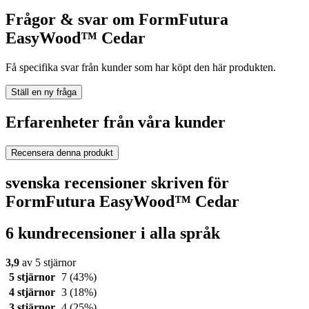
Frågor & svar om FormFutura
EasyWood™ Cedar
Få specifika svar från kunder som har köpt den här produkten.
Ställ en ny fråga
Erfarenheter från våra kunder
Recensera denna produkt
svenska recensioner skriven för
FormFutura EasyWood™ Cedar
6 kundrecensioner i alla språk
3,9
av 5 stjärnor
5 stjärnor
7
(43%)
4 stjärnor
3
(18%)
3 stjärnor
4
(25%)