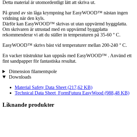
Detta material är utomordentligt lätt att skriva ut.
På grund av sin låga krympning har EasyWOOD™ nästan ingen
vridning när den kyls.
Därför kan EasyWOOD™ skrivas ut utan uppvärmd byggplatta.
Om skrivaren är utrustad med en uppvärmd byggplatta
rekommenderar vi att du ställer in temperaturen på 35-60 ° C.
EasyWOOD™ skrivs bäst vid temperaturer mellan 200-240 ° C.
En vacker trästruktur kan uppnås med EasyWOOD™ . Använd ett
fint sandpapper för fantastiska resultat.
Dimension filamentspole
Downloads
Material Safety Data Sheet
(217,62 KB)
Technical Data Sheet_FormFutura EasyWood
(988,48 KB)
Liknande produkter