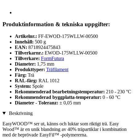
Produktinformation & tekniska uppgifter:
Artikelnr.:
FF-EWOD-175WLLW-00500
Innehåll:
500 g
EAN:
8718924475843
Tillverkarnr.:
EWOD-175WLLW-00500
Tillverkare:
FormFutura
Diameter:
1,75 mm
Produkttyper:
Träfilament
Färg:
Trä
RAL-färg:
RAL 1012
System:
Spole
Rekommenderad bearbetningstemperatur:
210 - 230 °C
Rekommenderad byggplatta-temperatur:
0 - 60 °C
Diameter - Toleranz:
± 0,05 mm
Beskrivning
EasyWOOD™ ser ut, känns och luktar som riktigt trä. Easy
Wood™ är en unik blandning av 40% träpartiklar i kombination
med de beprövade EasyFil™ -polymererna.