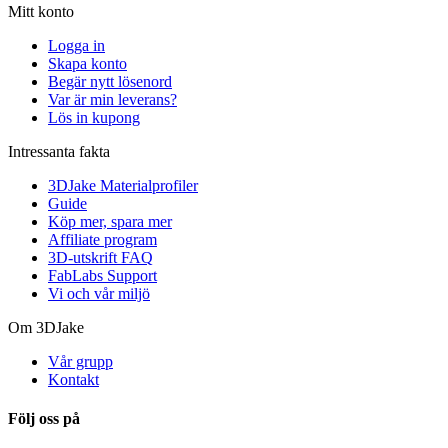
Mitt konto
Logga in
Skapa konto
Begär nytt lösenord
Var är min leverans?
Lös in kupong
Intressanta fakta
3DJake Materialprofiler
Guide
Köp mer, spara mer
Affiliate program
3D-utskrift FAQ
FabLabs Support
Vi och vår miljö
Om 3DJake
Vår grupp
Kontakt
Följ oss på