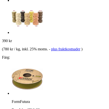
390 kr
(
780 kr / kg
, inkl. 25% moms.
-
plus fraktkostnader
)
Färg:
FormFutura