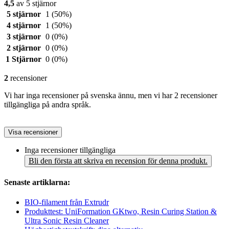
4,5
av 5 stjärnor
5 stjärnor
1
(50%)
4 stjärnor
1
(50%)
3 stjärnor
0
(0%)
2 stjärnor
0
(0%)
1 Stjärnor
0
(0%)
2
recensioner
Vi har inga recensioner på svenska ännu, men vi har 2 recensioner
tillgängliga på andra språk.
Visa recensioner
Inga recensioner tillgängliga
Bli den första att skriva en recension för denna produkt.
Senaste artiklarna:
BIO-filament från Extrudr
Produkttest: UniFormation GKtwo, Resin Curing Station &
Ultra Sonic Resin Cleaner