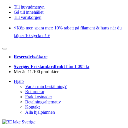
Till huvudmenyn
Gå till innehållet
Till varukorgen
⚡️Köp mer, spara mer: 10% rabatt på filament & harts när du
köper 10 stycken! ⚡️
Reservdelssökare
Sverige: Fri standardfrakt
från 1 095 kr
Mer än 11.100 produkter
Hjälp
Var är min beställning?
Returnerar
Fraktkostnader
Betalningsalternativ
Kontakt
Alla hjälpämnen