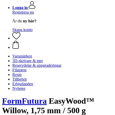
Logga in
Registrera nu
Är du
ny här?
Skapa konto
Varumärken
3D-skrivare & mer
Reservdelar & uppgraderingar
Filament
Resin
Tillbehör
Erbjudanden
Nyheter
FormFutura
EasyWood™
Willow, 1,75 mm / 500 g