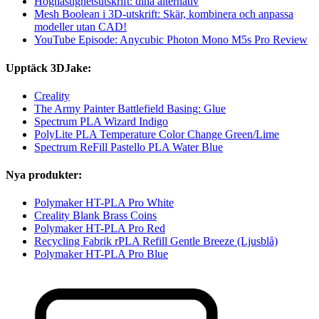
Höghastighetsutskrift: dina alternativ
Mesh Boolean i 3D-utskrift: Skär, kombinera och anpassa
modeller utan CAD!
YouTube Episode: Anycubic Photon Mono M5s Pro Review
Upptäck 3DJake:
Creality
The Army Painter Battlefield Basing: Glue
Spectrum PLA Wizard Indigo
PolyLite PLA Temperature Color Change Green/Lime
Spectrum ReFill Pastello PLA Water Blue
Nya produkter:
Polymaker HT-PLA Pro White
Creality Blank Brass Coins
Polymaker HT-PLA Pro Red
Recycling Fabrik rPLA Refill Gentle Breeze (Ljusblå)
Polymaker HT-PLA Pro Blue