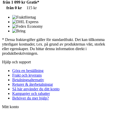
från 1 099 kr
Gratis*
från 0 kr
115 kr
* Dessa fraktavgifter gäller för standardfrakt. Det kan tillkomma
ytterligare kostnader, t.ex. på grund av produkternas vikt, storlek
eller egenskaper. Du hittar denna information direkt i
produktbeskrivningen.
Hjälp och support
Göra en beställning
Frakt och leverans
Betalningsalternativ
Returer & återbetalningar
Så här använder du ditt konto
Kampanjer och rabatter
Behöver du mer hjälp?
Mitt konto