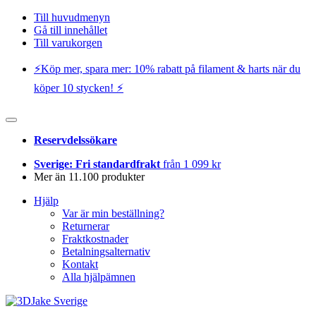
Till huvudmenyn
Gå till innehållet
Till varukorgen
⚡️Köp mer, spara mer: 10% rabatt på filament & harts när du
köper 10 stycken! ⚡️
Reservdelssökare
Sverige: Fri standardfrakt
från 1 099 kr
Mer än 11.100 produkter
Hjälp
Var är min beställning?
Returnerar
Fraktkostnader
Betalningsalternativ
Kontakt
Alla hjälpämnen