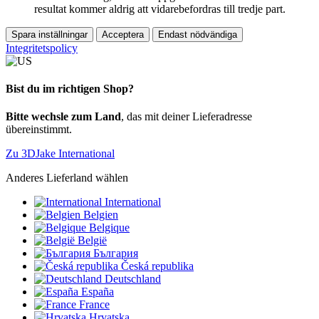
resultat kommer aldrig att vidarebefordras till tredje part.
Spara inställningar
Acceptera
Endast nödvändiga
Integritetspolicy
Bist du im richtigen Shop?
Bitte wechsle zum Land
, das mit deiner Lieferadresse
übereinstimmt.
Zu 3DJake International
Anderes Lieferland wählen
International
Belgien
Belgique
België
България
Česká republika
Deutschland
España
France
Hrvatska