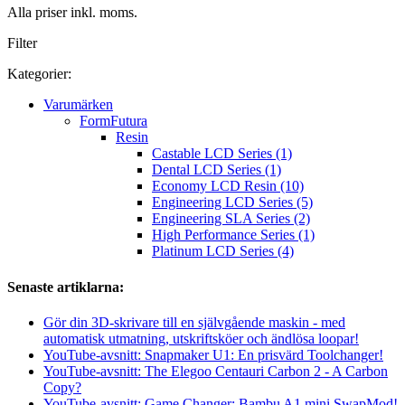
Alla priser inkl. moms.
Filter
Kategorier:
Varumärken
FormFutura
Resin
Castable LCD Series (1)
Dental LCD Series (1)
Economy LCD Resin (10)
Engineering LCD Series (5)
Engineering SLA Series (2)
High Performance Series (1)
Platinum LCD Series (4)
Senaste artiklarna:
Gör din 3D-skrivare till en självgående maskin - med
automatisk utmatning, utskriftsköer och ändlösa loopar!
YouTube-avsnitt: Snapmaker U1: En prisvärd Toolchanger!
YouTube-avsnitt: The Elegoo Centauri Carbon 2 - A Carbon
Copy?
YouTube-avsnitt: Game Changer: Bambu A1 mini SwapMod!