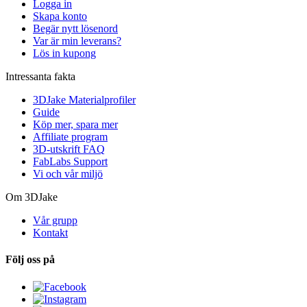
Logga in
Skapa konto
Begär nytt lösenord
Var är min leverans?
Lös in kupong
Intressanta fakta
3DJake Materialprofiler
Guide
Köp mer, spara mer
Affiliate program
3D-utskrift FAQ
FabLabs Support
Vi och vår miljö
Om 3DJake
Vår grupp
Kontakt
Följ oss på