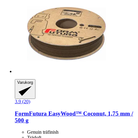
Varukorg
3.9 (20)
FormFutura
EasyWood™ Coconut, 1,75 mm /
500 g
Genuin träfinish
Trädoft