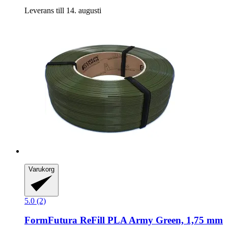
Leverans till 14. augusti
Varukorg
5.0 (2)
FormFutura
ReFill PLA Army Green, 1,75 mm