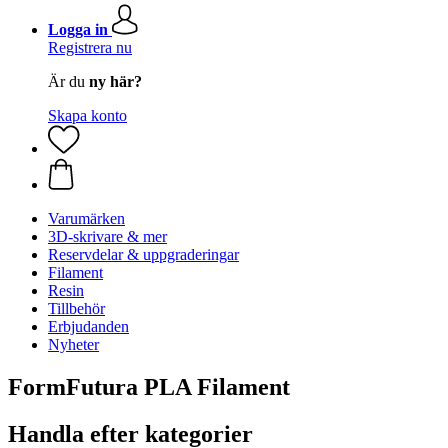
Logga in
Registrera nu
Är du
ny här?
Skapa konto
Varumärken
3D-skrivare & mer
Reservdelar & uppgraderingar
Filament
Resin
Tillbehör
Erbjudanden
Nyheter
FormFutura PLA Filament
Handla efter kategorier