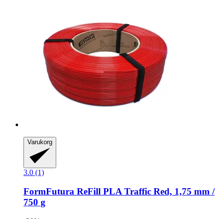
Varukorg
3.0 (1)
FormFutura
ReFill PLA Traffic Red, 1,75 mm /
750 g