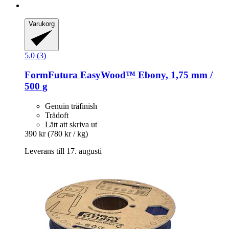
Varukorg
5.0 (3)
FormFutura
EasyWood™ Ebony, 1,75 mm /
500 g
Genuin träfinish
Trädoft
Lätt att skriva ut
390 kr
(780 kr / kg)
Leverans till 17. augusti