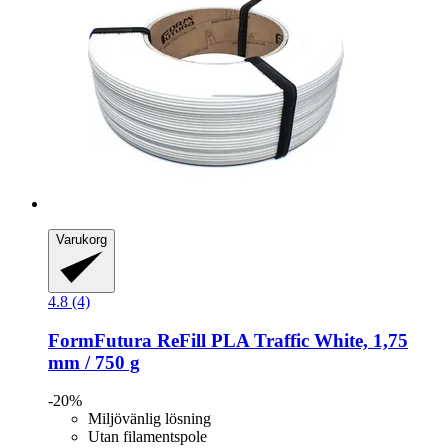
Varukorg
4.8 (4)
FormFutura
ReFill PLA Traffic White, 1,75
mm / 750 g
-20%
Miljövänlig lösning
Utan filamentspole