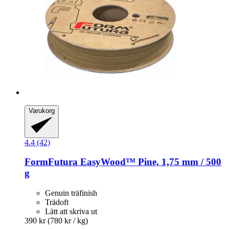
Varukorg
4.4 (42)
FormFutura
EasyWood™ Pine, 1,75 mm / 500
g
Genuin träfinish
Trädoft
Lätt att skriva ut
390 kr
(780 kr / kg)