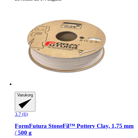
Varukorg
3.7 (6)
FormFutura
StoneFil™ Pottery Clay, 1,75 mm
/ 500 g