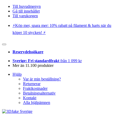
Till huvudmenyn
Gå till innehållet
Till varukorgen
⚡️Köp mer, spara mer: 10% rabatt på filament & harts när du
köper 10 stycken! ⚡️
Reservdelssökare
Sverige: Fri standardfrakt
från 1 099 kr
Mer än 11.100 produkter
Hjälp
Var är min beställning?
Returnerar
Fraktkostnader
Betalningsalternativ
Kontakt
Alla hjälpämnen