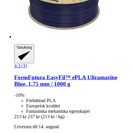
Varukorg
4.3 (3)
FormFutura
EasyFil™ ePLA Ultramarine
Blue, 1,75 mm / 1000 g
-10%
Förbättrad PLA
Europeisk kvalitet
Fantastiska mekaniska egenskaper
213 kr
237 kr
(213 kr / kg)
Leverans till 14. augusti