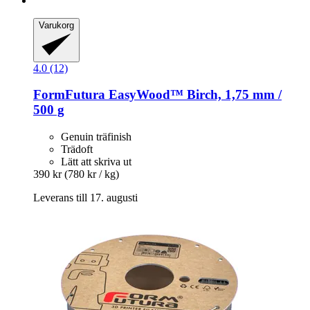
Varukorg
4.0 (12)
FormFutura
EasyWood™ Birch, 1,75 mm /
500 g
Genuin träfinish
Trädoft
Lätt att skriva ut
390 kr
(780 kr / kg)
Leverans till 17. augusti