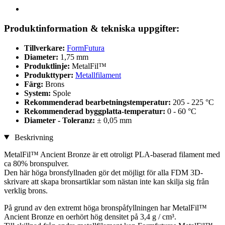
Produktinformation & tekniska uppgifter:
Tillverkare:
FormFutura
Diameter:
1,75 mm
Produktlinje:
MetalFil™
Produkttyper:
Metallfilament
Färg:
Brons
System:
Spole
Rekommenderad bearbetningstemperatur:
205 - 225 °C
Rekommenderad byggplatta-temperatur:
0 - 60 °C
Diameter - Toleranz:
± 0,05 mm
Beskrivning
MetalFil™ Ancient Bronze är ett otroligt PLA-baserad filament med
ca 80% bronspulver.
Den här höga bronsfyllnaden gör det möjligt för alla FDM 3D-
skrivare att skapa bronsartiklar som nästan inte kan skilja sig från
verklig brons.
På grund av den extremt höga bronspåfyllningen har MetalFil™
Ancient Bronze en oerhört hög densitet på 3,4 g / cm³.