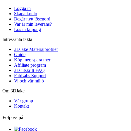
Logga in
Skapa konto
Begär nytt lösenord
Var är min leverans?
Lös in kupong
Intressanta fakta
3DJake Materialprofiler
Guide
Köp mer, spara mer
Affiliate program
3D-utskrift FAQ
FabLabs Support
Vi och vår miljö
Om 3DJake
Vår grupp
Kontakt
Följ oss på