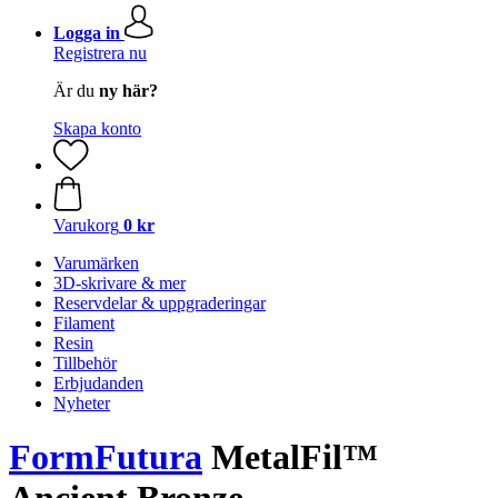
Logga in
Registrera nu
Är du
ny här?
Skapa konto
Varukorg
0 kr
Varumärken
3D-skrivare & mer
Reservdelar & uppgraderingar
Filament
Resin
Tillbehör
Erbjudanden
Nyheter
FormFutura
MetalFil™