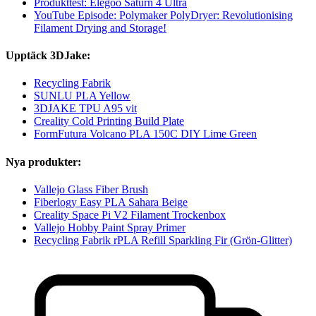
Produkttest: Elegoo Saturn 4 Ultra
YouTube Episode: Polymaker PolyDryer: Revolutionising
Filament Drying and Storage!
Upptäck 3DJake:
Recycling Fabrik
SUNLU PLA Yellow
3DJAKE TPU A95 vit
Creality Cold Printing Build Plate
FormFutura Volcano PLA 150C DIY Lime Green
Nya produkter:
Vallejo Glass Fiber Brush
Fiberlogy Easy PLA Sahara Beige
Creality Space Pi V2 Filament Trockenbox
Vallejo Hobby Paint Spray Primer
Recycling Fabrik rPLA Refill Sparkling Fir (Grön-Glitter)