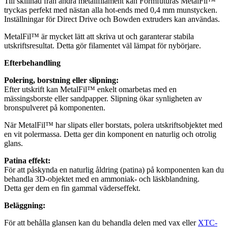
Till skillnad från andra metallfilament kan Formfuturas MetalFil™
tryckas perfekt med nästan alla hot-ends med 0,4 mm munstycken.
Inställningar för Direct Drive och Bowden extruders kan användas.
MetalFil™ är mycket lätt att skriva ut och garanterar stabila
utskriftsresultat. Detta gör filamentet väl lämpat för nybörjare.
Efterbehandling
Polering, borstning eller slipning:
Efter utskrift kan MetalFil™ enkelt omarbetas med en
mässingsborste eller sandpapper. Slipning ökar synligheten av
bronspulveret på komponenten.
När MetalFil™ har slipats eller borstats, polera utskriftsobjektet med
en vit polermassa. Detta ger din komponent en naturlig och otrolig
glans.
Patina effekt:
För att påskynda en naturlig åldring (patina) på komponenten kan du
behandla 3D-objektet med en ammoniak- och läskblandning.
Detta ger dem en fin gammal väderseffekt.
Beläggning:
För att behålla glansen kan du behandla delen med vax eller
XTC-