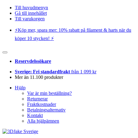
Till huvudmenyn
Gå till innehållet
Till varukorgen
⚡️Köp mer, spara mer: 10% rabatt på filament & harts när du
köper 10 stycken! ⚡️
Reservdelssökare
Sverige: Fri standardfrakt
från 1 099 kr
Mer än 11.100 produkter
Hjälp
Var är min beställning?
Returnerar
Fraktkostnader
Betalningsalternativ
Kontakt
Alla hjälpämnen