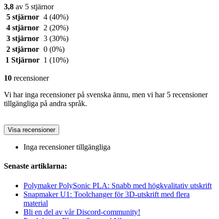
3,8
av 5 stjärnor
5 stjärnor
4
(40%)
4 stjärnor
2
(20%)
3 stjärnor
3
(30%)
2 stjärnor
0
(0%)
1 Stjärnor
1
(10%)
10
recensioner
Vi har inga recensioner på svenska ännu, men vi har 5 recensioner
tillgängliga på andra språk.
Visa recensioner
Inga recensioner tillgängliga
Senaste artiklarna:
Polymaker PolySonic PLA: Snabb med högkvalitativ utskrift
Snapmaker U1: Toolchanger för 3D-utskrift med flera
material
Bli en del av vår Discord-community!