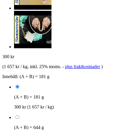
300 kr
(
1 657 kr / kg
, inkl. 25% moms.
-
plus fraktkostnader
)
Innehåll:
(A + B) = 181 g
(A + B) = 181 g
300 kr
(1 657 kr / kg)
(A + B) = 644 g