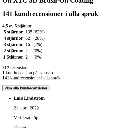
On XTC 3D Brush-On Coating
141 kundrecensioner i alla språk
4,5
av 5 stjärnor
5 stjärnor
135
(62%)
4 stjärnor
62
(28%)
3 stjärnor
16
(7%)
2 stjärnor
2
(0%)
1 Stjärnor
2
(0%)
217
recensioner
1
kundrecension på svenska
141
kundrecensioner i alla språk
Visa alla kundrecensioner
Lars Lindström
21. april 2022
Verifierat köp