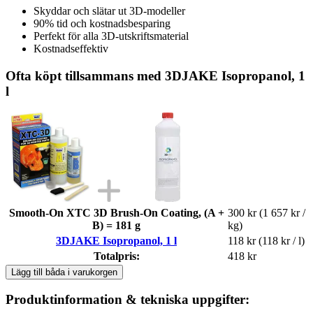
Skyddar och slätar ut 3D-modeller
90% tid och kostnadsbesparing
Perfekt för alla 3D-utskriftsmaterial
Kostnadseffektiv
Ofta köpt tillsammans med 3DJAKE Isopropanol, 1
l
Smooth-On XTC 3D Brush-On Coating, (A +
300 kr
(1 657 kr /
B) = 181 g
kg)
3DJAKE Isopropanol, 1 l
118 kr
(118 kr / l)
Totalpris:
418 kr
Lägg till båda i varukorgen
Produktinformation & tekniska uppgifter: