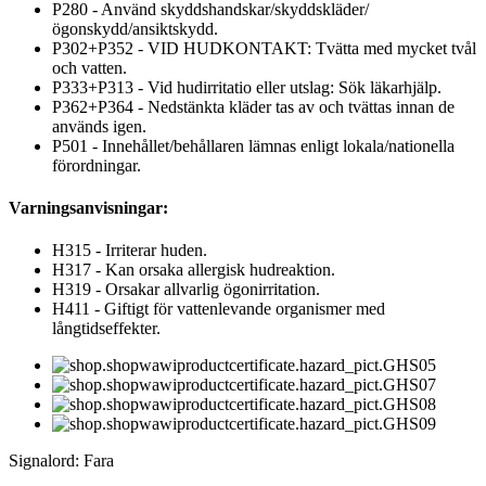
P280 - Använd skyddshandskar/skyddskläder/
ögonskydd/ansiktskydd.
P302+P352 - VID HUDKONTAKT: Tvätta med mycket tvål
och vatten.
P333+P313 - Vid hudirritatio eller utslag: Sök läkarhjälp.
P362+P364 - Nedstänkta kläder tas av och tvättas innan de
används igen.
P501 - Innehållet/behållaren lämnas enligt lokala/nationella
förordningar.
Varningsanvisningar:
H315 - Irriterar huden.
H317 - Kan orsaka allergisk hudreaktion.
H319 - Orsakar allvarlig ögonirritation.
H411 - Giftigt för vattenlevande organismer med
långtidseffekter.
Signalord: Fara