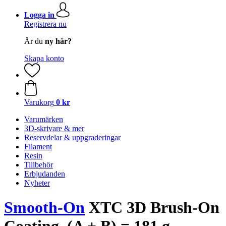
Logga in
Registrera nu
Är du
ny här?
Skapa konto
Varukorg
0 kr
Varumärken
3D-skrivare & mer
Reservdelar & uppgraderingar
Filament
Resin
Tillbehör
Erbjudanden
Nyheter
Smooth-On
XTC 3D Brush-On