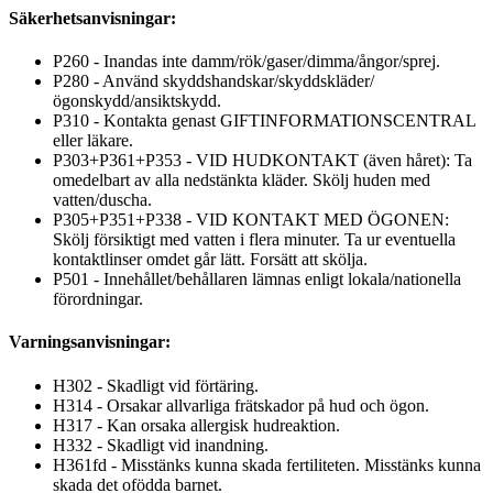
Säkerhetsanvisningar:
P260 - Inandas inte damm/rök/gaser/dimma/ångor/sprej.
P280 - Använd skyddshandskar/skyddskläder/
ögonskydd/ansiktskydd.
P310 - Kontakta genast GIFTINFORMATIONSCENTRAL
eller läkare.
P303+P361+P353 - VID HUDKONTAKT (även håret): Ta
omedelbart av alla nedstänkta kläder. Skölj huden med
vatten/duscha.
P305+P351+P338 - VID KONTAKT MED ÖGONEN:
Skölj försiktigt med vatten i flera minuter. Ta ur eventuella
kontaktlinser omdet går lätt. Forsätt att skölja.
P501 - Innehållet/behållaren lämnas enligt lokala/nationella
förordningar.
Varningsanvisningar:
H302 - Skadligt vid förtäring.
H314 - Orsakar allvarliga frätskador på hud och ögon.
H317 - Kan orsaka allergisk hudreaktion.
H332 - Skadligt vid inandning.
H361fd - Misstänks kunna skada fertiliteten. Misstänks kunna
skada det ofödda barnet.