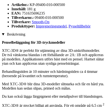
Artikelnr.:
KP-09400-010-000500
Innehåll:
181 g
EAN:
751635696235
Tillverkarnr.:
09400-010-000500
Tillverkare:
Smooth-On
Produkttyper:
Impregneringsmedel
,
Pysseltillbehör
Beskrivning
Penselbeläggning för 3D-tryckmodeller
XTC-3D® är perfekt för utjämning av dina 3D-utskriftsmodeller.
De två vätskorna blandas i ett förhållande av 2A: 1B och appliceras
på modellen. Applikationen utförs bäst med en pensel. Hartset slätar
ytan och kan appliceras utan synliga penselsträngar.
Behandlingstiden är 10 minuter och härdningstiden ca 4 timmar
(beroende på kvantitet och rumstemperatur).
Med XTC-3D® blir dina 3D-modeller slitstarka och får en hård yta.
Modellen kan sedan slipas, primed och målas.
Du kan också lägga färgpigment eller metallpulver till blandningen.
2
XTC-3D® är mycket billigt att använda. För ett område på 6,5 cm