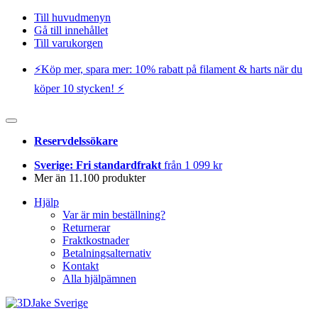
Till huvudmenyn
Gå till innehållet
Till varukorgen
⚡️Köp mer, spara mer: 10% rabatt på filament & harts när du
köper 10 stycken! ⚡️
Reservdelssökare
Sverige: Fri standardfrakt
från 1 099 kr
Mer än 11.100 produkter
Hjälp
Var är min beställning?
Returnerar
Fraktkostnader
Betalningsalternativ
Kontakt
Alla hjälpämnen