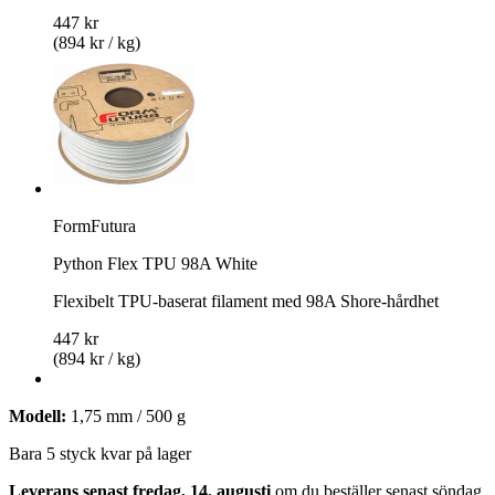
447 kr
(894 kr / kg)
FormFutura
Python Flex TPU 98A White
Flexibelt TPU-baserat filament med 98A Shore-hårdhet
447 kr
(894 kr / kg)
Modell:
1,75 mm / 500 g
Bara 5 styck kvar på lager
Leverans senast fredag, 14. augusti
om du beställer senast
söndag