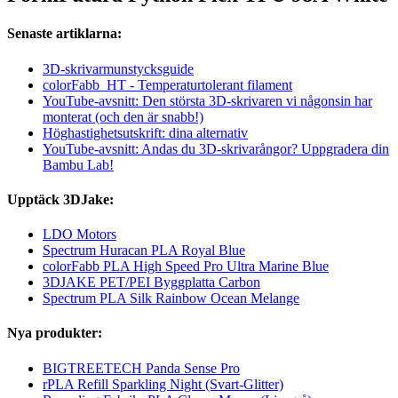
Senaste artiklarna:
3D-skrivarmunstycksguide
colorFabb_HT - Temperaturtolerant filament
YouTube-avsnitt: Den största 3D-skrivaren vi någonsin har
monterat (och den är snabb!)
Höghastighetsutskrift: dina alternativ
YouTube-avsnitt: Andas du 3D-skrivarångor? Uppgradera din
Bambu Lab!
Upptäck 3DJake:
LDO Motors
Spectrum Huracan PLA Royal Blue
colorFabb PLA High Speed Pro Ultra Marine Blue
3DJAKE PET/PEI Byggplatta Carbon
Spectrum PLA Silk Rainbow Ocean Melange
Nya produkter:
BIGTREETECH Panda Sense Pro
rPLA Refill Sparkling Night (Svart-Glitter)