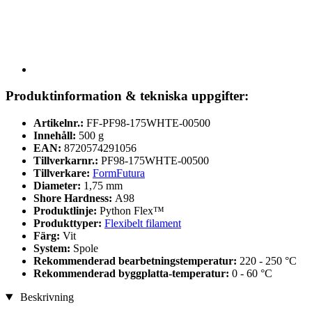
Produktinformation & tekniska uppgifter:
Artikelnr.:
FF-PF98-175WHTE-00500
Innehåll:
500 g
EAN:
8720574291056
Tillverkarnr.:
PF98-175WHTE-00500
Tillverkare:
FormFutura
Diameter:
1,75 mm
Shore Hardness:
A98
Produktlinje:
Python Flex™
Produkttyper:
Flexibelt filament
Färg:
Vit
System:
Spole
Rekommenderad bearbetningstemperatur:
220 - 250 °C
Rekommenderad byggplatta-temperatur:
0 - 60 °C
Beskrivning