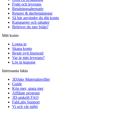
Frakt och leverans
Betalningsalternativ
Returer & återbetalningar
Så här använder du ditt konto
Kampanjer och rabatter
Behöver du mer hjälp?
Mitt konto
Logga in
Skapa konto
Begär nytt lösenord
Var är min leverans?
Lös in kupong
Intressanta fakta
3DJake Materialprofiler
Guide
Köp mer, spara mer
Affiliate program
3D-utskrift FAQ
FabLabs Support
Vi och vår miljö