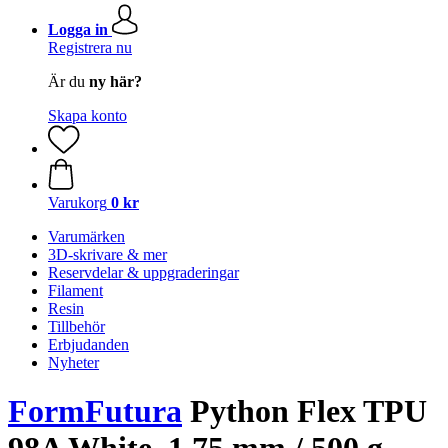
Logga in
Registrera nu
Är du
ny här?
Skapa konto
Varukorg
0 kr
Varumärken
3D-skrivare & mer
Reservdelar & uppgraderingar
Filament
Resin
Tillbehör
Erbjudanden
Nyheter
FormFutura
Python Flex TPU