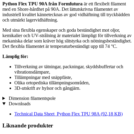
Python Flex TPU 90A från Formfutura
är ett flexibelt filament
med en Shore-hårdhet på 90A. Det lättutskrivna filamentet av
industriell kvalitet kännetecknas av god vidhäftning till tryckbädden
och utmärkt lagervidhäftning.
Med sina flexibla egenskaper och goda beständighet mot oljor,
kemikalier och UV-strålning är materialet lämpligt för tillverkning av
mekaniska delar som kräver hög slitstyrka och nötningsbeständighet.
Det flexibla filamentet är temperaturbeständigt upp till 74 °C.
Lämplig för:
Tillverkning av tätningar, packningar, skyddsbuffertar och
vibrationsdämpare,
Tillämpningar med snäppfäste,
Olika ortopediska tillämpningsområden,
3D-utskrift av hylsor och gångjärn.
Dimension filamentspole
Downloads
Technical Data Sheet_Python Flex TPU 98A
(92,18 KB)
Liknande produkter