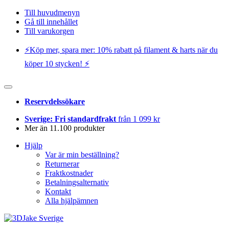
Till huvudmenyn
Gå till innehållet
Till varukorgen
⚡️Köp mer, spara mer: 10% rabatt på filament & harts när du
köper 10 stycken! ⚡️
Reservdelssökare
Sverige: Fri standardfrakt
från 1 099 kr
Mer än 11.100 produkter
Hjälp
Var är min beställning?
Returnerar
Fraktkostnader
Betalningsalternativ
Kontakt
Alla hjälpämnen