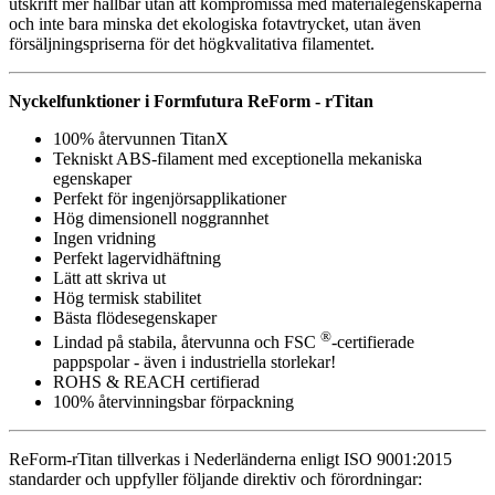
utskrift mer hållbar utan att kompromissa med materialegenskaperna
och inte bara minska det ekologiska fotavtrycket, utan även
försäljningspriserna för det högkvalitativa filamentet.
Nyckelfunktioner i Formfutura ReForm - rTitan
100% återvunnen TitanX
Tekniskt ABS-filament med exceptionella mekaniska
egenskaper
Perfekt för ingenjörsapplikationer
Hög dimensionell noggrannhet
Ingen vridning
Perfekt lagervidhäftning
Lätt att skriva ut
Hög termisk stabilitet
Bästa flödesegenskaper
®
Lindad på stabila, återvunna och FSC
-certifierade
pappspolar - även i industriella storlekar!
ROHS & REACH certifierad
100% återvinningsbar förpackning
ReForm-rTitan tillverkas i Nederländerna enligt ISO 9001:2015
standarder och uppfyller följande direktiv och förordningar: