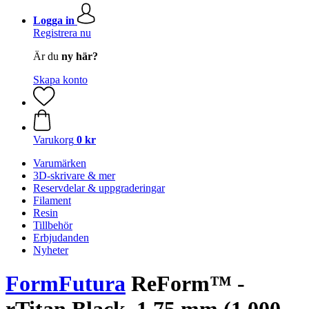
Logga in
Registrera nu
Är du
ny här?
Skapa konto
Varukorg
0 kr
Varumärken
3D-skrivare & mer
Reservdelar & uppgraderingar
Filament
Resin
Tillbehör
Erbjudanden
Nyheter
FormFutura
ReForm™ -