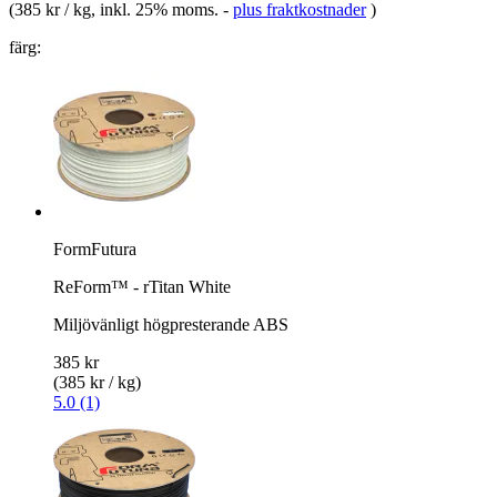
(
385 kr / kg
, inkl. 25% moms.
-
plus fraktkostnader
)
färg:
FormFutura
ReForm™ - rTitan White
Miljövänligt högpresterande ABS
385 kr
(385 kr / kg)
5.0 (1)