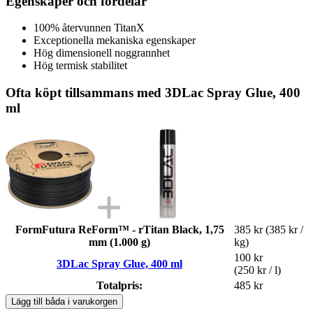
Egenskaper och fördelar
100% återvunnen TitanX
Exceptionella mekaniska egenskaper
Hög dimensionell noggrannhet
Hög termisk stabilitet
Ofta köpt tillsammans med 3DLac Spray Glue, 400
ml
FormFutura ReForm™ - rTitan Black, 1,75
385 kr
(385 kr /
mm (1.000 g)
kg)
100 kr
3DLac Spray Glue, 400 ml
(250 kr / l)
Totalpris:
485 kr
Lägg till båda i varukorgen