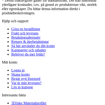
* Dessa fraktavgifter gäller för standardfrakt. Det kan tillkomma
ytterligare kostnader, t.ex. på grund av produkternas vikt, storlek
eller egenskaper. Du hittar denna information direkt i
produktbeskrivningen.
Hjälp och support
Göra en beställning
Frakt och leverans
Betalningsalternativ
Returer & återbetalningar
Så här använder du ditt konto
Kampanjer och rabatter
Behöver du mer hjälp?
Mitt konto
Logga in
Skapa konto
Begär nytt lösenord
Var är min leverans?
Lös in kupong
Intressanta fakta
3DJake Materialprofiler