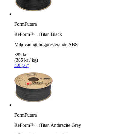
FormFutura
ReForm™ - rTitan Black
Miljövänligt högpresterande ABS
385 kr
(385 kr / kg)
4.9 (27)
FormFutura
ReForm™ - rTitan Anthracite Grey