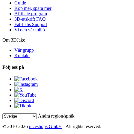
Guide
Köp mer, spara mer
Affiliate program
3D-utskrift FAQ
FabLabs Support
Vi och vår miljö
Om 3DJake
Vår grupp
Kontakt
Följ oss på
Ändra region/språk
© 2010-2026
niceshops GmbH
- All rights reserved.