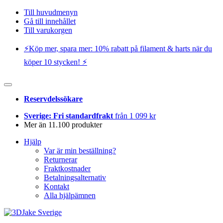
Till huvudmenyn
Gå till innehållet
Till varukorgen
⚡️Köp mer, spara mer: 10% rabatt på filament & harts när du
köper 10 stycken! ⚡️
Reservdelssökare
Sverige: Fri standardfrakt
från 1 099 kr
Mer än 11.100 produkter
Hjälp
Var är min beställning?
Returnerar
Fraktkostnader
Betalningsalternativ
Kontakt
Alla hjälpämnen