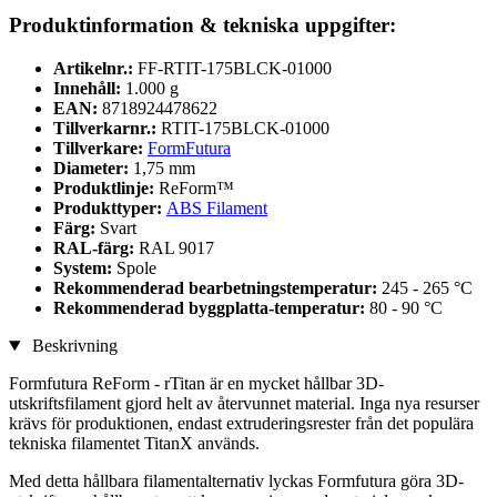
Produktinformation & tekniska uppgifter:
Artikelnr.:
FF-RTIT-175BLCK-01000
Innehåll:
1.000 g
EAN:
8718924478622
Tillverkarnr.:
RTIT-175BLCK-01000
Tillverkare:
FormFutura
Diameter:
1,75 mm
Produktlinje:
ReForm™
Produkttyper:
ABS Filament
Färg:
Svart
RAL-färg:
RAL 9017
System:
Spole
Rekommenderad bearbetningstemperatur:
245 - 265 °C
Rekommenderad byggplatta-temperatur:
80 - 90 °C
Beskrivning
Formfutura ReForm - rTitan är en mycket hållbar 3D-
utskriftsfilament gjord helt av återvunnet material. Inga nya resurser
krävs för produktionen, endast extruderingsrester från det populära
tekniska filamentet TitanX används.
Med detta hållbara filamentalternativ lyckas Formfutura göra 3D-