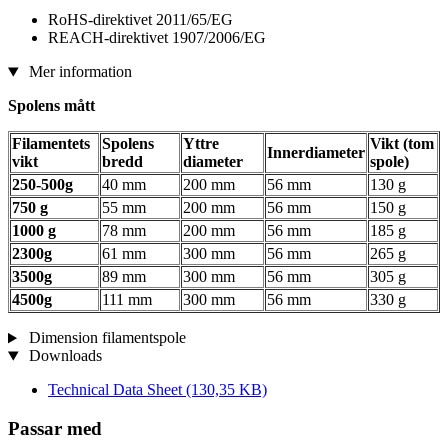
RoHS-direktivet 2011/65/EG
REACH-direktivet 1907/2006/EG
Mer information
Spolens mått
Filamentets
Spolens
Yttre
Vikt (tom
Innerdiameter
vikt
bredd
diameter
spole)
250-500g
40 mm
200 mm
56 mm
130 g
750 g
55 mm
200 mm
56 mm
150 g
1000 g
78 mm
200 mm
56 mm
185 g
2300g
61 mm
300 mm
56 mm
265 g
3500g
89 mm
300 mm
56 mm
305 g
4500g
111 mm
300 mm
56 mm
330 g
Dimension filamentspole
Downloads
Technical Data Sheet
(130,35 KB)
Passar med