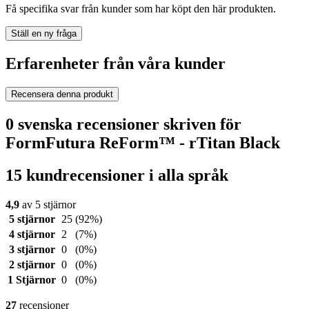
Få specifika svar från kunder som har köpt den här produkten.
Ställ en ny fråga
Erfarenheter från våra kunder
Recensera denna produkt
0 svenska recensioner skriven för
FormFutura ReForm™ - rTitan Black
15 kundrecensioner i alla språk
4,9
av 5 stjärnor
5 stjärnor
25
(92%)
4 stjärnor
2
(7%)
3 stjärnor
0
(0%)
2 stjärnor
0
(0%)
1 Stjärnor
0
(0%)
27
recensioner