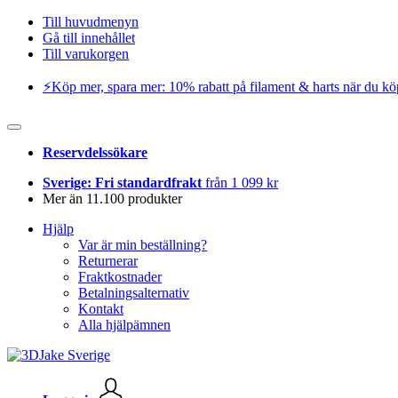
Till huvudmenyn
Gå till innehållet
Till varukorgen
⚡️Köp mer, spara mer: 10% rabatt på filament & harts när du kö
Reservdelssökare
Sverige: Fri standardfrakt
från 1 099 kr
Mer än 11.100 produkter
Hjälp
Var är min beställning?
Returnerar
Fraktkostnader
Betalningsalternativ
Kontakt
Alla hjälpämnen