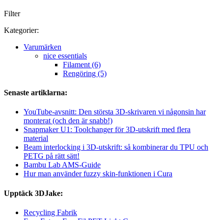
Filter
Kategorier:
Varumärken
nice essentials
Filament (6)
Rengöring (5)
Senaste artiklarna:
YouTube-avsnitt: Den största 3D-skrivaren vi någonsin har
monterat (och den är snabb!)
Snapmaker U1: Toolchanger för 3D-utskrift med flera
material
Beam interlocking i 3D-utskrift: så kombinerar du TPU och
PETG på rätt sätt!
Bambu Lab AMS-Guide
Hur man använder fuzzy skin-funktionen i Cura
Upptäck 3DJake:
Recycling Fabrik