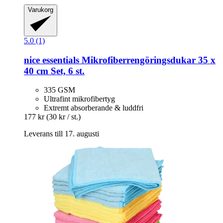
Varukorg
5.0 (1)
nice essentials
Mikrofiberrengöringsdukar 35 x
40 cm Set, 6 st.
335 GSM
Ultrafint mikrofibertyg
Extremt absorberande & luddfri
177 kr
(30 kr / st.)
Leverans till 17. augusti