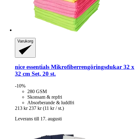
Varukorg
nice essentials
Mikrofiberrengöringsdukar 32 x
32 cm Set, 20 st.
-10%
280 GSM
Skonsam & repfri
Absorberande & luddfri
213 kr
237 kr
(11 kr / st.)
Leverans till 17. augusti