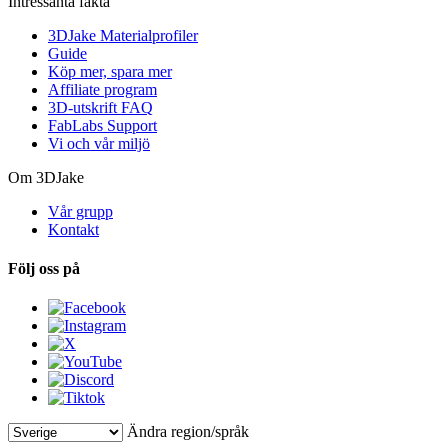
Intressanta fakta
3DJake Materialprofiler
Guide
Köp mer, spara mer
Affiliate program
3D-utskrift FAQ
FabLabs Support
Vi och vår miljö
Om 3DJake
Vår grupp
Kontakt
Följ oss på
Ändra region/språk