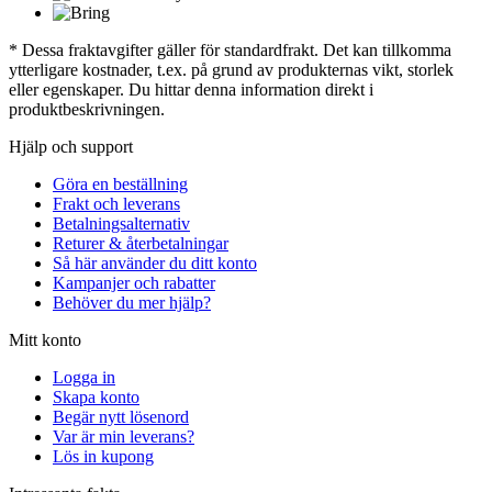
* Dessa fraktavgifter gäller för standardfrakt. Det kan tillkomma
ytterligare kostnader, t.ex. på grund av produkternas vikt, storlek
eller egenskaper. Du hittar denna information direkt i
produktbeskrivningen.
Hjälp och support
Göra en beställning
Frakt och leverans
Betalningsalternativ
Returer & återbetalningar
Så här använder du ditt konto
Kampanjer och rabatter
Behöver du mer hjälp?
Mitt konto
Logga in
Skapa konto
Begär nytt lösenord
Var är min leverans?
Lös in kupong