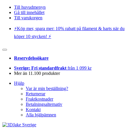
Till huvudmenyn
Gå till innehållet
Till varukorgen
⚡️Köp mer, spara mer: 10% rabatt på filament & harts när du
köper 10 stycken! ⚡️
Reservdelssökare
Sverige: Fri standardfrakt
från 1 099 kr
Mer än 11.100 produkter
Hjälp
Var är min beställning?
Returnerar
Fraktkostnader
Betalningsalternativ
Kontakt
Alla hjälpämnen