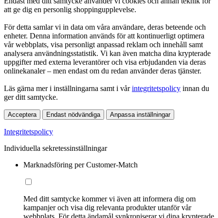
Endast med ditt samtycke använder vi cookies och annan teknik för
att ge dig en personlig shoppingupplevelse.
För detta samlar vi in data om våra användare, deras beteende och
enheter. Denna information används för att kontinuerligt optimera
vår webbplats, visa personligt anpassad reklam och innehåll samt
analysera användningsstatistik. Vi kan även matcha dina krypterade
uppgifter med externa leverantörer och visa erbjudanden via deras
onlinekanaler – men endast om du redan använder deras tjänster.
Läs gärna mer i inställningarna samt i vår
integritetspolicy
innan du
ger ditt samtycke.
Acceptera
Endast nödvändiga
Anpassa inställningar
Integritetspolicy
Individuella sekretessinställningar
Marknadsföring per Customer-Match
Med ditt samtycke kommer vi även att informera dig om
kampanjer och visa dig relevanta produkter utanför vår
webbplats. För detta ändamål synkroniserar vi dina krypterade