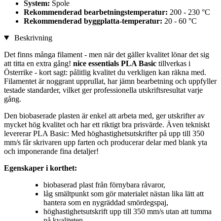
System:
Spole
Rekommenderad bearbetningstemperatur:
200 - 230 °C
Rekommenderad byggplatta-temperatur:
20 - 60 °C
Beskrivning
Det finns många filament - men när det gäller kvalitet lönar det sig
att titta en extra gång!
nice essentials PLA Basic
tillverkas i
Österrike - kort sagt: pålitlig kvalitet du verkligen kan räkna med.
Filamentet är noggrant upprullat, har jämn bearbetning och uppfyller
testade standarder, vilket ger professionella utskriftsresultat varje
gång.
Den biobaserade plasten är enkel att arbeta med, ger utskrifter av
mycket hög kvalitet och har ett riktigt bra prisvärde. Även tekniskt
levererar PLA Basic: Med höghastighetsutskrifter på upp till 350
mm/s får skrivaren upp farten och producerar delar med blank yta
och imponerande fina detaljer!
Egenskaper i korthet:
biobaserad plast från förnybara råvaror,
låg smältpunkt som gör materialet nästan lika lätt att
hantera som en nygräddad smördegspaj,
höghastighetsutskrift upp till 350 mm/s utan att tumma
på kvaliteten,