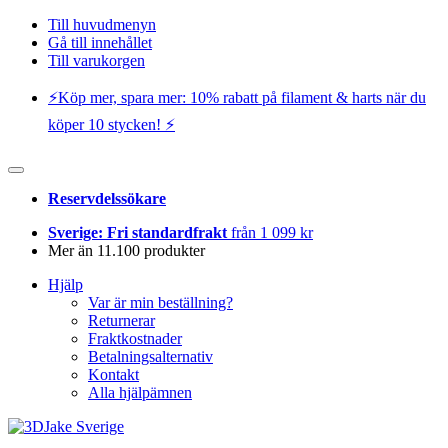
Till huvudmenyn
Gå till innehållet
Till varukorgen
⚡️Köp mer, spara mer: 10% rabatt på filament & harts när du
köper 10 stycken! ⚡️
Reservdelssökare
Sverige: Fri standardfrakt
från 1 099 kr
Mer än 11.100 produkter
Hjälp
Var är min beställning?
Returnerar
Fraktkostnader
Betalningsalternativ
Kontakt
Alla hjälpämnen