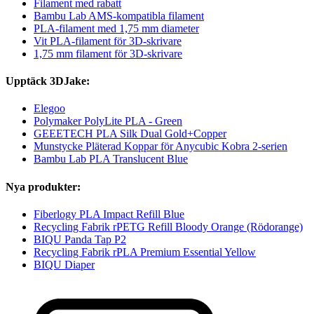
Filament med rabatt
Bambu Lab AMS-kompatibla filament
PLA-filament med 1,75 mm diameter
Vit PLA-filament för 3D-skrivare
1,75 mm filament för 3D-skrivare
Upptäck 3DJake:
Elegoo
Polymaker PolyLite PLA - Green
GEEETECH PLA Silk Dual Gold+Copper
Munstycke Pläterad Koppar för Anycubic Kobra 2-serien
Bambu Lab PLA Translucent Blue
Nya produkter:
Fiberlogy PLA Impact Refill Blue
Recycling Fabrik rPETG Refill Bloody Orange (Rödorange)
BIQU Panda Tap P2
Recycling Fabrik rPLA Premium Essential Yellow
BIQU Diaper