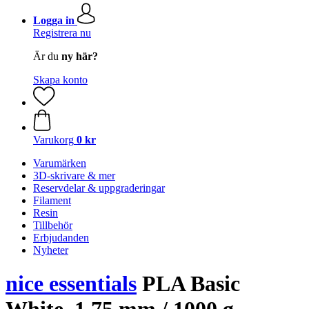
Logga in
Registrera nu
Är du
ny här?
Skapa konto
Varukorg
0 kr
Varumärken
3D-skrivare & mer
Reservdelar & uppgraderingar
Filament
Resin
Tillbehör
Erbjudanden
Nyheter
nice essentials
PLA Basic