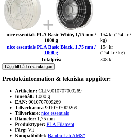
nice essentials PLA Basic White, 1,75 mm /
154 kr
(154 kr /
1000 g
kg)
nice essentials PLA Basic Black, 1,75 mm /
154 kr
1000 g
(154 kr / kg)
Totalpris:
308 kr
Lägg till båda i varukorgen
Produktinformation & tekniska uppgifter:
Artikelnr.:
CLP-9010707009269
Innehåll:
1.000 g
EAN:
9010707009269
Tillverkarnr.:
9010707009269
Tillverkare:
nice essentials
Diameter:
1,75 mm
Produkttyper:
PLA Filament
Färg:
Vit
Kompatibilitet:
Bambu Lab AMS*