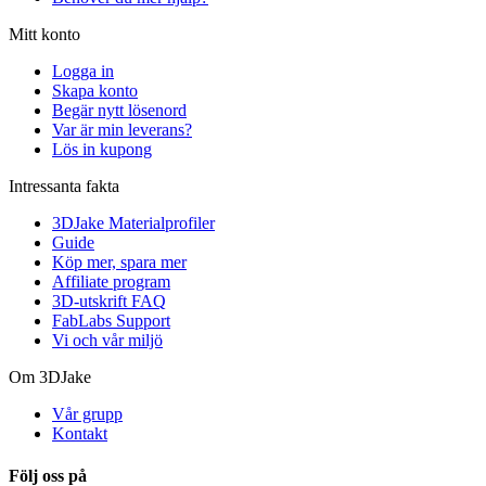
Mitt konto
Logga in
Skapa konto
Begär nytt lösenord
Var är min leverans?
Lös in kupong
Intressanta fakta
3DJake Materialprofiler
Guide
Köp mer, spara mer
Affiliate program
3D-utskrift FAQ
FabLabs Support
Vi och vår miljö
Om 3DJake
Vår grupp
Kontakt
Följ oss på