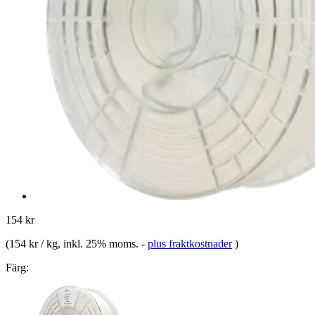
154 kr
(
154 kr / kg
, inkl. 25% moms.
-
plus fraktkostnader
)
Färg: