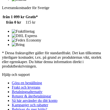
Leveranskostnader för Sverige
från 1 099 kr
Gratis*
från 0 kr
115 kr
* Dessa fraktavgifter gäller för standardfrakt. Det kan tillkomma
ytterligare kostnader, t.ex. på grund av produkternas vikt, storlek
eller egenskaper. Du hittar denna information direkt i
produktbeskrivningen.
Hjälp och support
Göra en beställning
Frakt och leverans
Betalningsalternativ
Returer & återbetalningar
Så här använder du ditt konto
Kampanjer och rabatter
Behöver du mer hjälp?