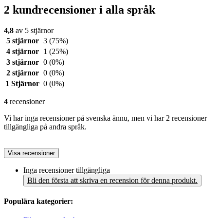
2 kundrecensioner i alla språk
4,8
av 5 stjärnor
5 stjärnor
3
(75%)
4 stjärnor
1
(25%)
3 stjärnor
0
(0%)
2 stjärnor
0
(0%)
1 Stjärnor
0
(0%)
4
recensioner
Vi har inga recensioner på svenska ännu, men vi har 2 recensioner
tillgängliga på andra språk.
Visa recensioner
Inga recensioner tillgängliga
Bli den första att skriva en recension för denna produkt.
Populära kategorier: