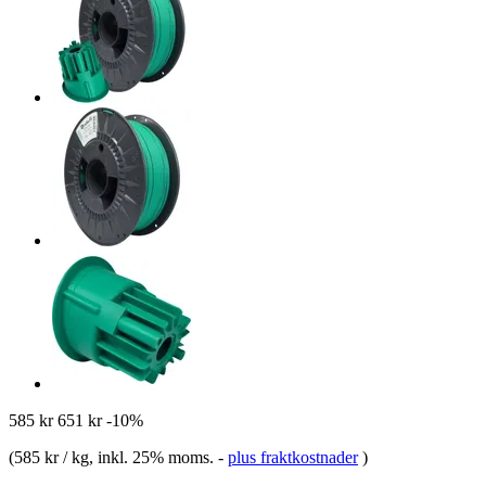
585 kr
651 kr
-10%
(
585 kr / kg
, inkl. 25% moms.
-
plus fraktkostnader
)