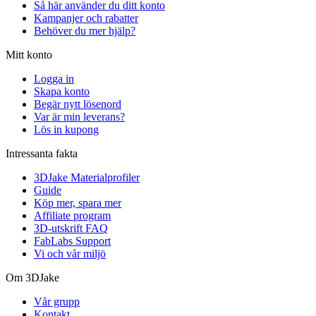
Så här använder du ditt konto
Kampanjer och rabatter
Behöver du mer hjälp?
Mitt konto
Logga in
Skapa konto
Begär nytt lösenord
Var är min leverans?
Lös in kupong
Intressanta fakta
3DJake Materialprofiler
Guide
Köp mer, spara mer
Affiliate program
3D-utskrift FAQ
FabLabs Support
Vi och vår miljö
Om 3DJake
Vår grupp
Kontakt