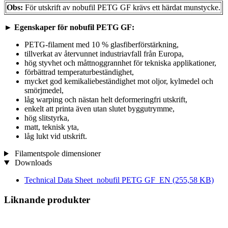
Obs:
För utskrift av nobufil PETG GF krävs ett härdat munstycke.
►
Egenskaper för nobufil PETG GF:
PETG-filament med 10 % glasfiberförstärkning,
tillverkat av återvunnet industriavfall från Europa,
hög styvhet och måttnoggrannhet för tekniska applikationer,
förbättrad temperaturbeständighet,
mycket god kemikaliebeständighet mot oljor, kylmedel och
smörjmedel,
låg warping och nästan helt deformeringfri utskrift,
enkelt att printa även utan slutet byggutrymme,
hög slitstyrka,
matt, teknisk yta,
låg lukt vid utskrift.
Filamentspole dimensioner
Downloads
Technical Data Sheet_nobufil PETG GF_EN
(255,58 KB)
Liknande produkter