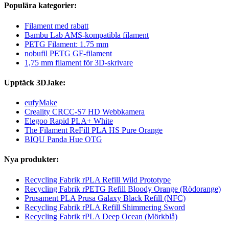
Populära kategorier:
Filament med rabatt
Bambu Lab AMS-kompatibla filament
PETG Filament: 1.75 mm
nobufil PETG GF-filament
1,75 mm filament för 3D-skrivare
Upptäck 3DJake:
eufyMake
Creality CRCC-S7 HD Webbkamera
Elegoo Rapid PLA+ White
The Filament ReFill PLA HS Pure Orange
BIQU Panda Hue OTG
Nya produkter:
Recycling Fabrik rPLA Refill Wild Prototype
Recycling Fabrik rPETG Refill Bloody Orange (Rödorange)
Prusament PLA Prusa Galaxy Black Refill (NFC)
Recycling Fabrik rPLA Refill Shimmering Sword
Recycling Fabrik rPLA Deep Ocean (Mörkblå)