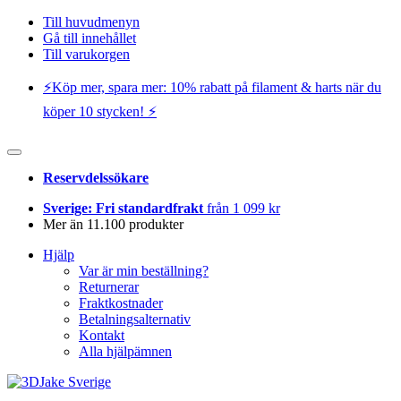
Till huvudmenyn
Gå till innehållet
Till varukorgen
⚡️Köp mer, spara mer: 10% rabatt på filament & harts när du
köper 10 stycken! ⚡️
Reservdelssökare
Sverige: Fri standardfrakt
från 1 099 kr
Mer än 11.100 produkter
Hjälp
Var är min beställning?
Returnerar
Fraktkostnader
Betalningsalternativ
Kontakt
Alla hjälpämnen