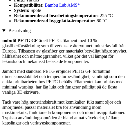
Kompatibilitet:
Bambu Lab AMS*
System:
Spole
Rekommenderad bearbetningstemperatur:
255 °C
Rekommenderad byggplatta-temperatur:
80 °C
Beskrivning
nobufil PETG GF
är ett PETG-filament med 10 %
glasfiberförstärkning som tillverkas av återvunnet industriavfall från
Europa. Tillsatsen av glasfiber ger materialet betydligt högre styvhet,
hållfasthet och måttnoggrannhet, vilket gör det väl lämpat för
tekniska och mekaniskt belastade komponenter.
Jämfört med standard-PETG erbjuder PETG GF förbättrad
dimensionsstabilitet och temperaturbeständighet, samtidigt som den
enkla printbarheten hos PETG behålls. Filamentet kan printas med
minimal warping, har låg lukt och fungerar pålitligt på de flesta
vanliga 3D-skrivare.
Tack vare hög motståndskraft mot kemikalier, fukt samt oljor och
smörjmedel passar materialet bra för användning inom
maskinteknik, funktionella komponenter och utomhusapplikationer.
Typiska användningsområden är bland annat växeldelar, hållare,
kapslingar och verktygskomponenter.