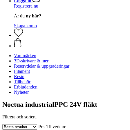
Logga in
Registrera nu
Är du
ny här?
Skapa konto
Varumärken
3D-skrivare & mer
Reservdelar & uppgraderingar
Filament
Resin
Tillbehör
Erbjudanden
Nyheter
Noctua industrialPPC 24V fläkt
Filtrera och sortera
Pris
Tillverkare