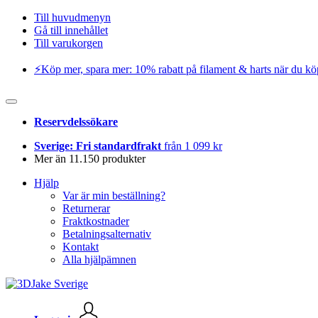
Till huvudmenyn
Gå till innehållet
Till varukorgen
⚡️Köp mer, spara mer: 10% rabatt på filament & harts när du kö
Reservdelssökare
Sverige: Fri standardfrakt
från 1 099 kr
Mer än 11.150 produkter
Hjälp
Var är min beställning?
Returnerar
Fraktkostnader
Betalningsalternativ
Kontakt
Alla hjälpämnen