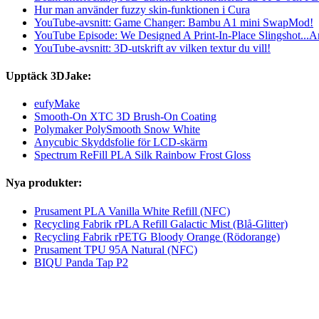
Hur man använder fuzzy skin-funktionen i Cura
YouTube-avsnitt: Game Changer: Bambu A1 mini SwapMod!
YouTube Episode: We Designed A Print-In-Place Slingshot...An
YouTube-avsnitt: 3D-utskrift av vilken textur du vill!
Upptäck 3DJake:
eufyMake
Smooth-On XTC 3D Brush-On Coating
Polymaker PolySmooth Snow White
Anycubic Skyddsfolie för LCD-skärm
Spectrum ReFill PLA Silk Rainbow Frost Gloss
Nya produkter:
Prusament PLA Vanilla White Refill (NFC)
Recycling Fabrik rPLA Refill Galactic Mist (Blå-Glitter)
Recycling Fabrik rPETG Bloody Orange (Rödorange)
Prusament TPU 95A Natural (NFC)
BIQU Panda Tap P2