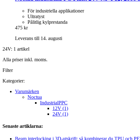
För industriella applikationer
Ultratyst
Pålitlig kylprestanda
475 kr
Leverans till 14. augusti
24V: 1 artikel
Alla priser inkl. moms.
Filter
Kategorier:
Varumärken
Noctua
IndustrialPPC
12V (1)
24V (1)
Senaste artiklarna:
Beam interlocking i 3D-utskrift: så kombinerar du TPU och PET