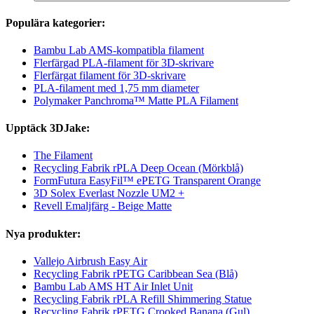
Populära kategorier:
Bambu Lab AMS-kompatibla filament
Flerfärgad PLA-filament för 3D-skrivare
Flerfärgat filament för 3D-skrivare
PLA-filament med 1,75 mm diameter
Polymaker Panchroma™ Matte PLA Filament
Upptäck 3DJake:
The Filament
Recycling Fabrik rPLA Deep Ocean (Mörkblå)
FormFutura EasyFil™ ePETG Transparent Orange
3D Solex Everlast Nozzle UM2 +
Revell Emaljfärg - Beige Matte
Nya produkter:
Vallejo Airbrush Easy Air
Recycling Fabrik rPETG Caribbean Sea (Blå)
Bambu Lab AMS HT Air Inlet Unit
Recycling Fabrik rPLA Refill Shimmering Statue
Recycling Fabrik rPETG Crooked Banana (Gul)