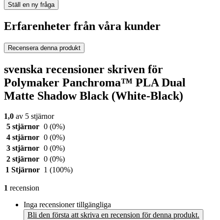
Ställ en ny fråga
Erfarenheter från våra kunder
Recensera denna produkt
svenska recensioner skriven för
Polymaker Panchroma™ PLA Dual
Matte Shadow Black (White-Black)
1,0
av 5 stjärnor
5 stjärnor
0
(0%)
4 stjärnor
0
(0%)
3 stjärnor
0
(0%)
2 stjärnor
0
(0%)
1 Stjärnor
1
(100%)
1
recension
Inga recensioner tillgängliga
Bli den första att skriva en recension för denna produkt.