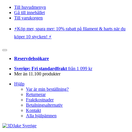
Till huvudmenyn
Gå till innehållet
Till varukorgen
⚡️Köp mer, spara mer: 10% rabatt på filament & harts när du
köper 10 stycken! ⚡️
Reservdelssökare
Sverige: Fri standardfrakt
från 1 099 kr
Mer än 11.100 produkter
Hjälp
Var är min beställning?
Returnerar
Fraktkostnader
Betalningsalternativ
Kontakt
Alla hjälpämnen