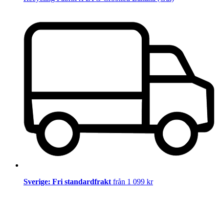
Sverige: Fri standardfrakt
från 1 099 kr