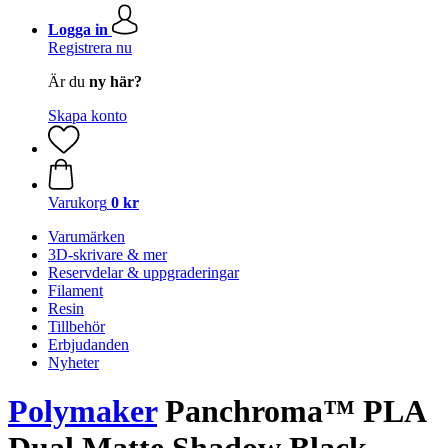
Logga in
Registrera nu
Är du
ny här?
Skapa konto
Varukorg
0 kr
Varumärken
3D-skrivare & mer
Reservdelar & uppgraderingar
Filament
Resin
Tillbehör
Erbjudanden
Nyheter
Polymaker
Panchroma™ PLA