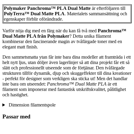
Polymaker Panchroma™ PLA Dual Matte
är efterföljaren till
PolyTerra™ Dual Matte PLA
. Materialets sammansättning och
egenskaper förblir oförändrade.
Varför nöja dig med en färg när du kan få två med
Panchroma™
Dual Matte PLA från Polymaker
? Detta unika filament
kombinerar den fascinerande magin av tvåfärgade toner med en
elegant matt finish.
Den sammetsmatta ytan får inte bara dina modeller att framträda i ett
helt nytt ljus, utan döljer även lagerlinjer så att dina projekt får ett så
slätt och professionellt utseende som de förtjänar. Den tvåfärgade
strukturen tillför dynamik, djup och skuggeffekter till dina kreationer
- perfekt för designer som verkligen ska sticka ut! Men det handlar
inte bara om utseendet:
Panchroma™ Dual Matte PLA
är ett
filament som imponerar med fantastisk utskriftskvalitet, pålitlighet
och hastighet.
Dimension filamentspole
Passar med