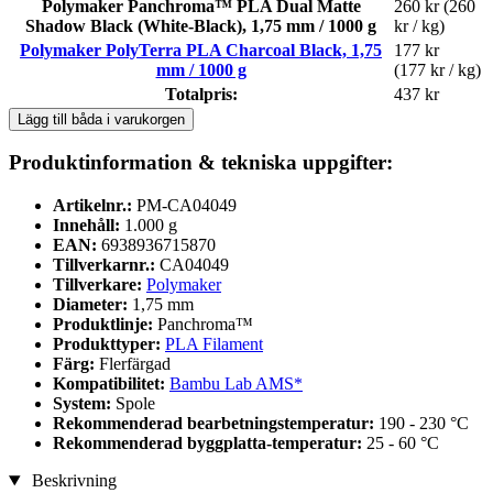
Polymaker Panchroma™ PLA Dual Matte
260 kr
(260
Shadow Black (White-Black), 1,75 mm / 1000 g
kr / kg)
Polymaker PolyTerra PLA Charcoal Black, 1,75
177 kr
mm / 1000 g
(177 kr / kg)
Totalpris:
437 kr
Lägg till båda i varukorgen
Produktinformation & tekniska uppgifter:
Artikelnr.:
PM-CA04049
Innehåll:
1.000 g
EAN:
6938936715870
Tillverkarnr.:
CA04049
Tillverkare:
Polymaker
Diameter:
1,75 mm
Produktlinje:
Panchroma™
Produkttyper:
PLA Filament
Färg:
Flerfärgad
Kompatibilitet:
Bambu Lab AMS*
System:
Spole
Rekommenderad bearbetningstemperatur:
190 - 230 °C
Rekommenderad byggplatta-temperatur:
25 - 60 °C
Beskrivning