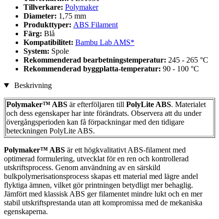
Tillverkare:
Polymaker
Diameter:
1,75 mm
Produkttyper:
ABS Filament
Färg:
Blå
Kompatibilitet:
Bambu Lab AMS*
System:
Spole
Rekommenderad bearbetningstemperatur:
245 - 265 °C
Rekommenderad byggplatta-temperatur:
90 - 100 °C
Beskrivning
Polymaker™ ABS
är efterföljaren till
PolyLite ABS
. Materialet
och dess egenskaper har inte förändrats. Observera att du under
övergångsperioden kan få förpackningar med den tidigare
beteckningen PolyLite ABS.
Polymaker™ ABS
är ett högkvalitativt ABS-filament med
optimerad formulering, utvecklat för en ren och kontrollerad
utskriftsprocess. Genom användning av en särskild
bulkpolymerisationsprocess skapas ett material med lägre andel
flyktiga ämnen, vilket gör printningen betydligt mer behaglig.
Jämfört med klassisk ABS ger filamentet mindre lukt och en mer
stabil utskriftsprestanda utan att kompromissa med de mekaniska
egenskaperna.