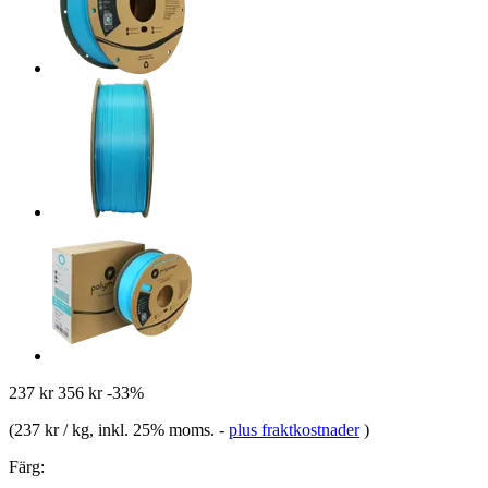
237 kr
356 kr
-33%
(
237 kr / kg
, inkl. 25% moms.
-
plus fraktkostnader
)
Färg: