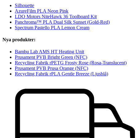
Silhouette
AzureFilm PLA Neon Pink
LDO Motors NiteHawk 36 Toolboard Kit
Panchroma™ PLA Dual Silk Sunset (Gold-Red)
Spectrum Pastello PLA Lemon Cream
Nya produkter:
Bambu Lab AMS HT Heating Unit
Prusament PVB Bright Green (NFC)
Recycling Fabrik rPETG Frosty Rose (Rosa-Translucent)
Prusament PVB Prusa Orange (NFC)
Recycling Fabrik rPLA Gentle Breeze (Ljusblå)