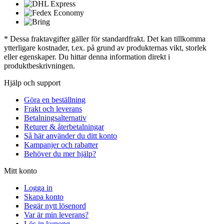
* Dessa fraktavgifter gäller för standardfrakt. Det kan tillkomma
ytterligare kostnader, t.ex. på grund av produkternas vikt, storlek
eller egenskaper. Du hittar denna information direkt i
produktbeskrivningen.
Hjälp och support
Göra en beställning
Frakt och leverans
Betalningsalternativ
Returer & återbetalningar
Så här använder du ditt konto
Kampanjer och rabatter
Behöver du mer hjälp?
Mitt konto
Logga in
Skapa konto
Begär nytt lösenord
Var är min leverans?
Lös in kupong