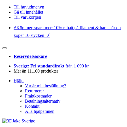
Till huvudmenyn
Gå till innehållet
Till varukorgen
⚡️Köp mer, spara mer: 10% rabatt på filament & harts när du
köper 10 stycken! ⚡️
Reservdelssökare
Sverige: Fri standardfrakt
från 1 099 kr
Mer än 11.100 produkter
Hjälp
Var är min beställning?
Returnerar
Fraktkostnader
Betalningsalternativ
Kontakt
Alla hjälpämnen