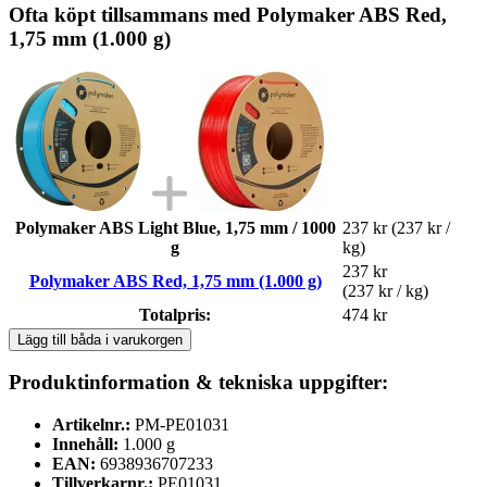
Ofta köpt tillsammans med Polymaker ABS Red,
1,75 mm (1.000 g)
Polymaker ABS Light Blue, 1,75 mm / 1000
237 kr
(237 kr /
g
kg)
237 kr
Polymaker ABS Red, 1,75 mm (1.000 g)
(237 kr / kg)
Totalpris:
474 kr
Lägg till båda i varukorgen
Produktinformation & tekniska uppgifter:
Artikelnr.:
PM-PE01031
Innehåll:
1.000 g
EAN:
6938936707233
Tillverkarnr.:
PE01031