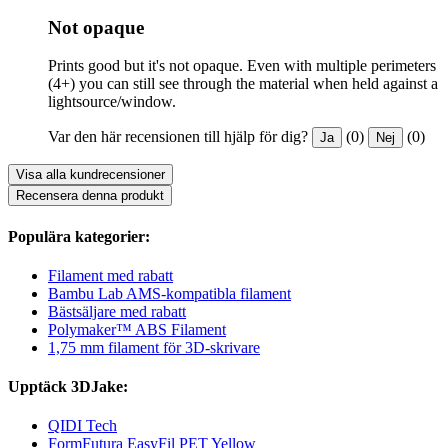
Not opaque
Prints good but it's not opaque. Even with multiple perimeters
(4+) you can still see through the material when held against a
lightsource/window.
Var den här recensionen till hjälp för dig?
(0)
(0)
Ja
Nej
Visa alla kundrecensioner
Recensera denna produkt
Populära kategorier:
Filament med rabatt
Bambu Lab AMS-kompatibla filament
Bästsäljare med rabatt
Polymaker™ ABS Filament
1,75 mm filament för 3D-skrivare
Upptäck 3DJake:
QIDI Tech
FormFutura EasyFil PET Yellow