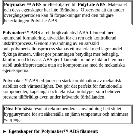
Polymaker™ ABS
är efterföljaren till
PolyLite ABS
. Materialet
och dess egenskaper har inte förändrats. Observera att du under
övergångsperioden kan få förpackningar med den tidigare
beteckningen PolyLite ABS.
Polymaker™ ABS
är ett högkvalitativt ABS-filament med
optimerad formulering, utvecklat för en ren och kontrollerad
utskriftsprocess. Genom användning av en särskild
bulkpolymerisationsprocess skapas ett material med lägre andel
flyktiga ämnen, vilket gör printningen betydligt mer behaglig.
Jämfört med klassisk ABS ger filamentet mindre lukt och en mer
stabil utskriftsprestanda utan att kompromissa med de mekaniska
egenskaperna.
Polymaker™ ABS erbjuder en stark kombination av mekanisk
stabilitet och värmetålighet. Det gör det perfekt för funktionella
komponenter, kapslingar och tekniska prototyper som behöver
prestera tillförlitligt även under krävande förhållanden.
Obs:
För bästa resultat rekommenderas användning i ett slutet
byggutrymme för att säkerställa en jämn temperatur och minimera
warping.
►
Egenskaper för Polymaker™ ABS filament: