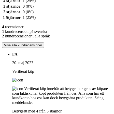
4 stjärnor
1
(25%)
3 stjärnor
0
(0%)
2 stjärnor
0
(0%)
1 Stjärnor
1
(25%)
4
recensioner
1
kundrecension på svenska
2
kundrecensioner i alla språk
Visa alla kundrecensioner
FA
20. maj 2023
Verifierat köp
Verifierat köp innebär att betyget har getts av köpare
som faktiskt har köpt produkten från oss. Alla som har ett
kundkonto hos oss kan dock betygsätta produkten.
Stäng
meddelandet
Betygsatt med 4 från 5 stjärnor.