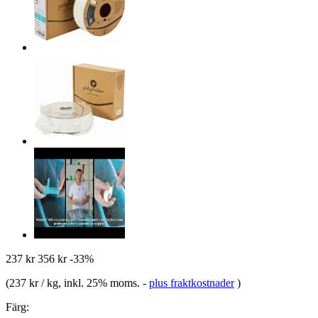
237 kr
356 kr
-33%
(
237 kr / kg
, inkl. 25% moms.
-
plus fraktkostnader
)
Färg: