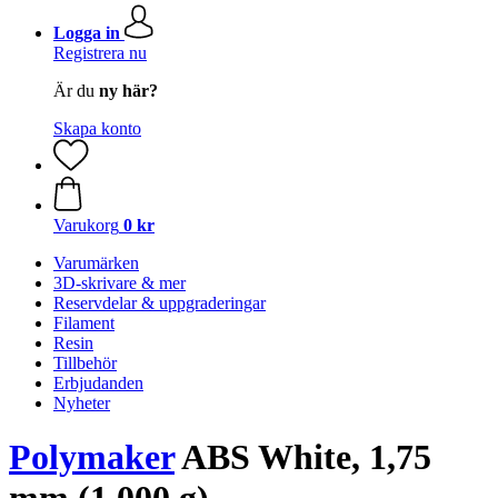
Logga in
Registrera nu
Är du
ny här?
Skapa konto
Varukorg
0 kr
Varumärken
3D-skrivare & mer
Reservdelar & uppgraderingar
Filament
Resin
Tillbehör
Erbjudanden
Nyheter
Polymaker
ABS White, 1,75