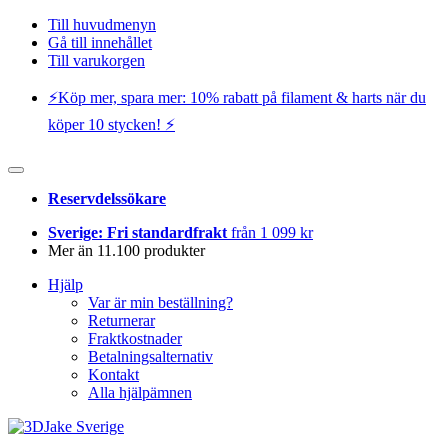
Till huvudmenyn
Gå till innehållet
Till varukorgen
⚡️Köp mer, spara mer: 10% rabatt på filament & harts när du
köper 10 stycken! ⚡️
Reservdelssökare
Sverige: Fri standardfrakt
från 1 099 kr
Mer än 11.100 produkter
Hjälp
Var är min beställning?
Returnerar
Fraktkostnader
Betalningsalternativ
Kontakt
Alla hjälpämnen