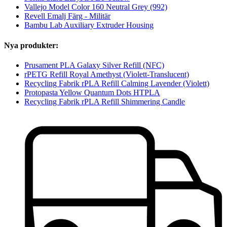
Vallejo Model Color 160 Neutral Grey (992)
Revell Emalj Färg - Militär
Bambu Lab Auxiliary Extruder Housing
Nya produkter:
Prusament PLA Galaxy Silver Refill (NFC)
rPETG Refill Royal Amethyst (Violett-Translucent)
Recycling Fabrik rPLA Refill Calming Lavender (Violett)
Protopasta Yellow Quantum Dots HTPLA
Recycling Fabrik rPLA Refill Shimmering Candle